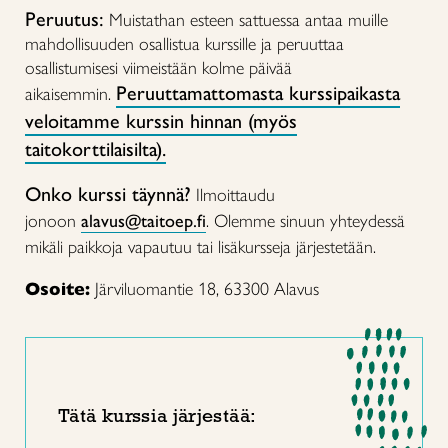
Peruutus:
Muistathan esteen sattuessa antaa muille
mahdollisuuden osallistua kurssille ja peruuttaa
osallistumisesi viimeistään kolme päivää
Peruuttamattomasta kurssipaikasta
aikaisemmin.
veloitamme kurssin hinnan (myös
taitokorttilaisilta).
Onko kurssi täynnä?
Ilmoittaudu
jonoon
alavus@taitoep.fi
. Olemme sinuun yhteydessä
mikäli paikkoja vapautuu tai lisäkursseja järjestetään.
Osoite:
Järviluomantie 18, 63300 Alavus
Tätä kurssia järjestää: