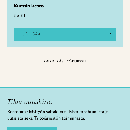
Kurssin kesto
3 x 3 h
LUE LISÄÄ
KAIKKI KÄSITYÖKURSSIT
Tilaa uutiskirje
Kerromme käsityön valtakunnallisista tapahtumista ja
uutisista sekä Taitojärjestön toiminnasta.