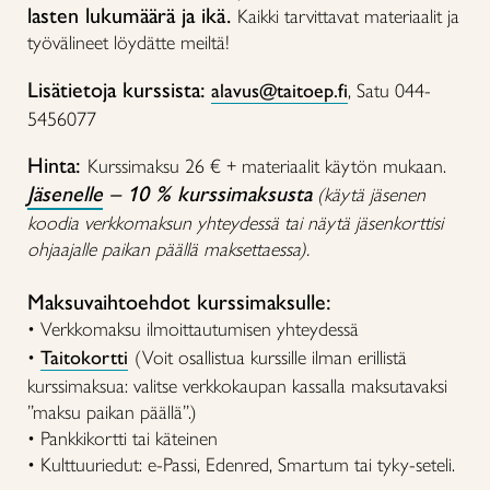
lasten lukumäärä ja ikä.
Kaikki tarvittavat materiaalit ja
työvälineet löydätte meiltä!
Lisätietoja kurssista:
alavus@taitoep.fi
, Satu 044-
5456077
Hinta:
Kurssimaksu 26 € + materiaalit käytön mukaan.
Jäsenelle
– 10 % kurssimaksusta
(käytä jäsenen
koodia verkkomaksun yhteydessä tai näytä jäsenkorttisi
ohjaajalle paikan päällä maksettaessa).
Maksuvaihtoehdot kurssimaksulle:
• Verkkomaksu ilmoittautumisen yhteydessä
•
Taitokortti
(Voit osallistua kurssille ilman erillistä
kurssimaksua: valitse verkkokaupan kassalla maksutavaksi
”maksu paikan päällä”.)
• Pankkikortti tai käteinen
• Kulttuuriedut: e-Passi, Edenred, Smartum tai tyky-seteli.