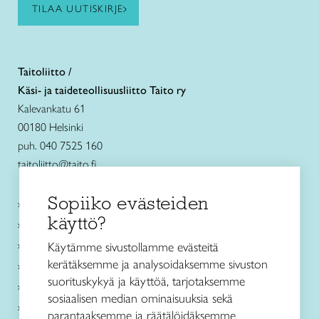
TILAA UUTISKIRJE
Taitoliitto /
Käsi- ja taideteollisuusliitto Taito ry
Kalevankatu 61
00180 Helsinki
puh. 040 7525 160
taitoliitto@taito.fi
Sopiiko evästeiden
Käsityökurssit ja koulutus
käyttö?
Ajankohtaista
Käsityöohjeet
Käytämme sivustollamme evästeitä
kerätäksemme ja analysoidaksemme sivuston
Me olemme Taito
suorituskykyä ja käyttöä, tarjotaksemme
Paikallinen toiminta
sosiaalisen median ominaisuuksia sekä
Verkkokaupat
parantaaksemme ja räätälöidäksemme