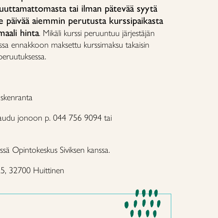
uuttamattomasta tai ilman pätevää syytä
päivää aiemmin perutusta kurssipaikasta
aali hinta
. Mikäli kurssi peruuntuu järjestäjän
ossa ennakkoon maksettu kurssimaksu takaisin
ä peruutuksessa.
oskenranta
taudu jonoon p. 044 756 9094 tai
ssä Opintokeskus Siviksen kanssa.
25, 32700 Huittinen