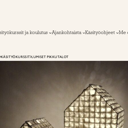
ityökurssit ja koulutus
Ajankohtaista
Käsityöohjeet
Me 
KÄSITYÖKURSSIT
LUMISET PIKKUTALOT