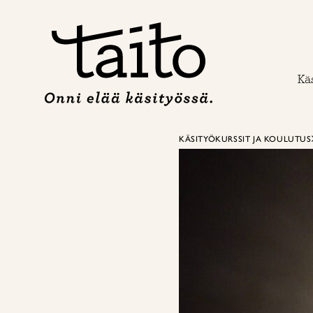
Siirry
sisältöön
Käs
KÄSITYÖKURSSIT JA KOULUTUS