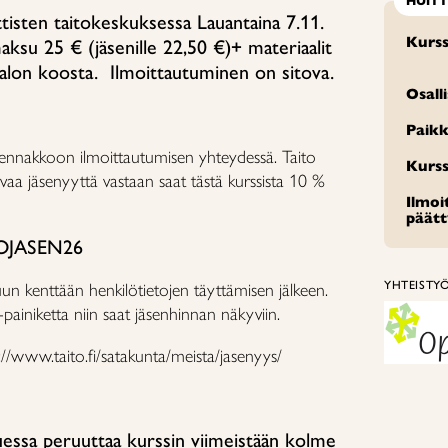
HUIT
tisten taitokeskuksessa Lauantaina 7.11.
Kurss
aksu 25 € (jäsenille 22,50 €)
+ materiaalit
talon koosta.
Ilmoittautuminen on sitova.
Osall
Paikk
 ennakkoon ilmoittautumisen yhteydessä. Taito
Kurss
vaa jäsenyyttä vastaan saat tästä kurssista 10 %
Ilmo
päät
OJASEN26
YHTEISTY
uun kenttään henkilötietojen täyttämisen jälkeen.
painiketta niin saat jäsenhinnan näkyviin.
://www.taito.fi/satakunta/meista/jasenyys/
uessa peruuttaa kurssin viimeistään kolme