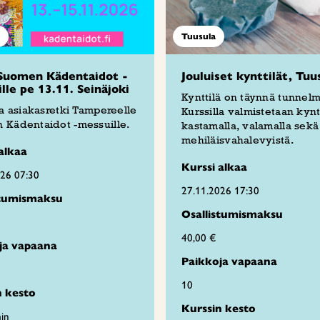
Tuusula
Suomen Kädentaidot -
Jouluiset kynttilät, Tuu
lle pe 13.11. Seinäjoki
Kynttilä on täynnä tunnelm
ja asiakasretki Tampereelle
Kurssilla valmistetaan kyntt
 Kädentaidot -messuille.
kastamalla, valamalla sekä
mehiläisvahalevyistä.
alkaa
Kurssi alkaa
026 07:30
27.11.2026 17:30
stumismaksu
Osallistumismaksu
40,00 €
ja vapaana
Paikkoja vapaana
10
n kesto
Kurssin kesto
in