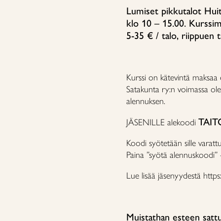
Lumiset pikkutalot Huit
klo 10 – 15.00. Kurssim
5-35 € / talo, riippuen 
Kurssi on kätevintä maksaa
Satakunta ry:n voimassa ole
alennuksen.
TAIT
JÄSENILLE alekoodi
Koodi syötetään sille varatt
Paina ”syötä alennuskoodi” -
Lue lisää jäsenyydestä https
Muistathan esteen satt