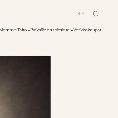
FI
olemme Taito
Paikallinen toiminta
Verkkokaupat