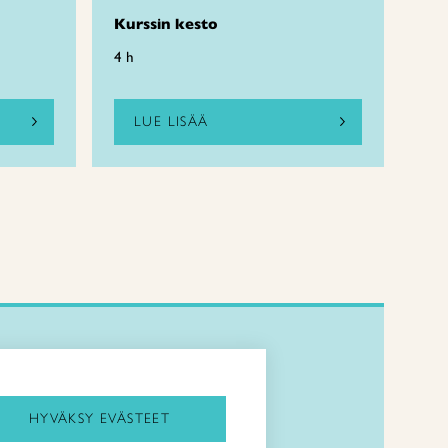
Kurssin kesto
4 h
LUE LISÄÄ
Kirjaudu Arviin
Kirjaudu Taitocampukseen
HYVÄKSY EVÄSTEET