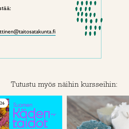
stää:
ttinen@taitosatakunta.fi
Tutustu myös näihin kursseihin:
026