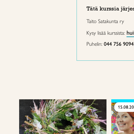
Tätä kurssia järje
Taito Satakunta ry
hui
Kysy lisää kurssista:
Puhelin:
044 756 9094
15.08.2