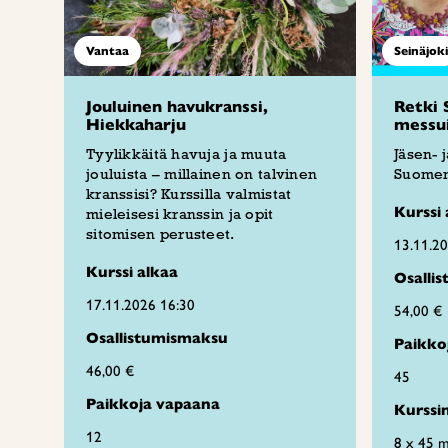
Vantaa
Seinäjoki
Jouluinen havukranssi,
Retki 
Hiekkaharju
messui
Tyylikkäitä havuja ja muuta
Jäsen- 
jouluista – millainen on talvinen
Suomen
kranssisi? Kurssilla valmistat
Kurssi 
mieleisesi kranssin ja opit
sitomisen perusteet.
13.11.2
Kurssi alkaa
Osalli
17.11.2026 16:30
54,00 €
Osallistumismaksu
Paikko
46,00 €
45
Paikkoja vapaana
Kurssi
12
8 x 45 m