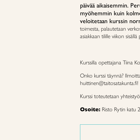
päivää aikaisemmin. Per
myöhemmin kuin kolme 
veloitetaan kurssin norm
toimesta, palautetaan verk
asiakkaan tilille viikon sisäll
Kurssilla opettajana Tiina K
Onko kurssi täynnä? Ilmoit
huittinen@taitosatakunta.fi!
Kurssi toteutetaan yhteistyö
Osoite:
Risto Rytin katu 