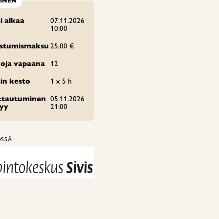
TINEN
i alkaa
07.11.2026
10:00
istumismaksu
25,00 €
oja vapaana
12
in kesto
1 x 5 h
ittautuminen
05.11.2026
tyy
21:00
ÖSSÄ