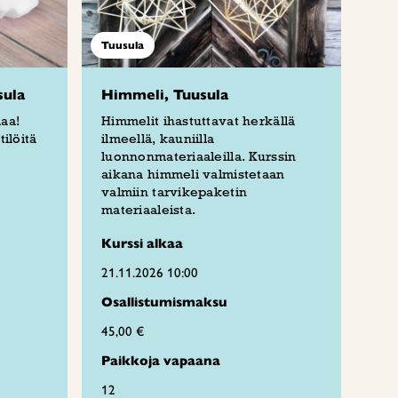
Tuusula
sula
Himmeli, Tuusula
aa!
Himmelit ihastuttavat herkällä
ilöitä
ilmeellä, kauniilla
luonnonmateriaaleilla. Kurssin
aikana himmeli valmistetaan
valmiin tarvikepaketin
materiaaleista.
Kurssi alkaa
21.11.2026 10:00
Osallistumismaksu
45,00 €
Paikkoja vapaana
12