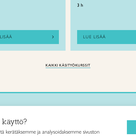
3 h
LISÄÄ
LUE LISÄÄ
KAIKKI KÄSITYÖKURSSIT
Käsityökurssit ja koulutus
iitto /
 käyttö?
ja taideteollisuusliitto Taito ry
Ajankohtaista
ankatu 61
Käsityöohjeet
tä kerätäksemme ja analysoidaksemme sivuston