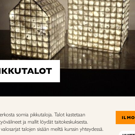
PIKKUTALOT
verkosta somia pikkutaloja. Talot kastetaan
ILM
yövälineet ja mallit löydät taitokeskuksesta.
alosarjat talojen sisään meiltä kurssin yhteydessä.