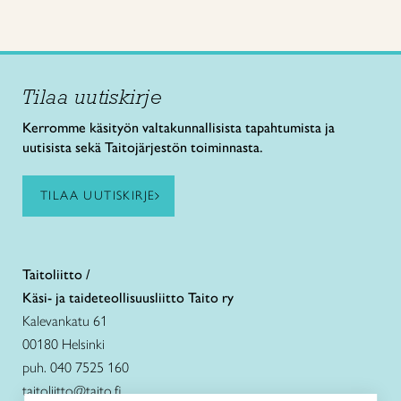
Tilaa uutiskirje
Kerromme käsityön valtakunnallisista tapahtumista ja
uutisista sekä Taitojärjestön toiminnasta.
TILAA UUTISKIRJE
Taitoliitto /
Käsi- ja taideteollisuusliitto Taito ry
Kalevankatu 61
00180 Helsinki
puh. 040 7525 160
taitoliitto@taito.fi