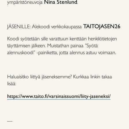
Nina Stenlund
ympäristöneuvoja
.
TAITOJASEN26
JÄSENILLE: Alekoodi verkkokaupassa
Koodi syötetään sille varattuun kenttään henkilötietojen
täyttämisen jälkeen. Muistathan painaa ”Syötä
alennuskoodi” -painiketta, jotta alennus astuu voimaan.
Haluaisitko liittyä jäseneksemme? Kurkkaa linkin takaa
lisää:
https://www.taito.fi/varsinaissuomi/liity-jaseneksi/
—