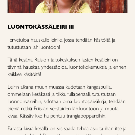
LUONTOKÄSSÄLEIRI III
Tervetuloa hauskalle leirille, jossa tehdään käsitöitä ja
tutustutaan lähiluontoon!
Tänä kesänä Raision taitokeskuksen lasten kesäleiri on
täynnä hauskaa yhdessäoloa, luontokokemuksia ja ennen
kaikkea käsitöitä!
Leirin aikana muun muassa kudotaan kangaspuilla,
ommellaan kesäkassi ja tilkkurullapenaali, tutustutaan
luonnonväreihin, sidotaan oma luontopäiväkirja, tehdään
pieniä retkiä Friisilän verstaiden lähiluontoon ja muuta
kivaa. Kässäviikko huipentuu trangiapoppareihin.
Parasta kivaa kesällä on siis saada tehdä asioita ihan itse ja