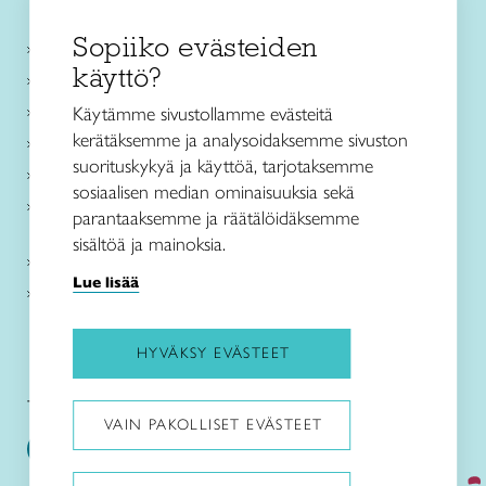
Sopiiko evästeiden
Käsityökurssit ja koulutus
käyttö?
Ajankohtaista
Käsityöohjeet
Käytämme sivustollamme evästeitä
kerätäksemme ja analysoidaksemme sivuston
Me olemme Taito
suorituskykyä ja käyttöä, tarjotaksemme
Paikallinen toiminta
sosiaalisen median ominaisuuksia sekä
Verkkokaupat
parantaaksemme ja räätälöidäksemme
sisältöä ja mainoksia.
Kirjaudu Arviin
Lue lisää
Kirjaudu Taitocampukseen
HYVÄKSY EVÄSTEET
Taitoliitto:
Taito-lehti:
VAIN PAKOLLISET EVÄSTEET