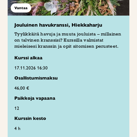
Vantaa
Jouluinen havukranssi, Hiekkaharju
Tyylikkäitä havuja ja muuta jouluista – millainen
on talvinen kranssisi? Kurssilla valmistat
mieleisesi kranssin ja opit sitomisen perusteet.
Kurssi alkaa
17.11.2026 16:30
Osallistumismaksu
46,00 €
Paikkoja vapaana
12
Kurssin kesto
4 h