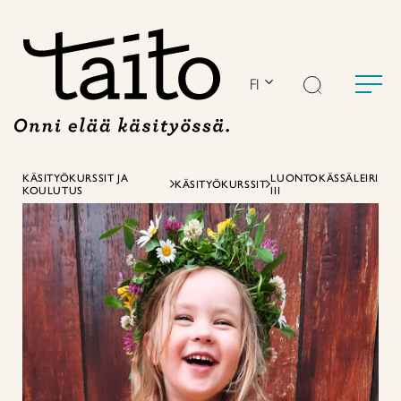
Siirry
sisältöön
FI
KÄSITYÖKURSSIT JA
LUONTOKÄSSÄLEIRI
KÄSITYÖKURSSIT
KOULUTUS
III