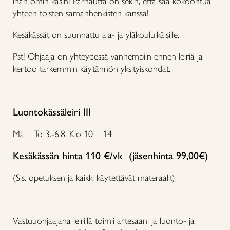
ihan omin käsin! Parhautta on sekin, että saa kokoontua
yhteen toisten samanhenkisten kanssa!
Kesäkässät on suunnattu ala- ja yläkouluikäisille.
Pst! Ohjaaja on yhteydessä vanhempiin ennen leiriä ja
kertoo tarkemmin käytännön yksityiskohdat.
Luontokässäleiri III
Ma – To 3.-6.8. Klo 10 – 14
Kesäkässän hinta 110 €/vk (jäsenhinta 99,00€)
(Sis. opetuksen ja kaikki käytettävät materaalit)
Vastuuohjaajana leirillä toimii artesaani ja luonto- ja