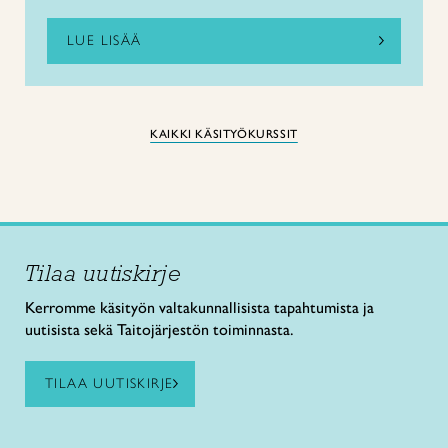
LUE LISÄÄ
KAIKKI KÄSITYÖKURSSIT
Tilaa uutiskirje
Kerromme käsityön valtakunnallisista tapahtumista ja
uutisista sekä Taitojärjestön toiminnasta.
TILAA UUTISKIRJE