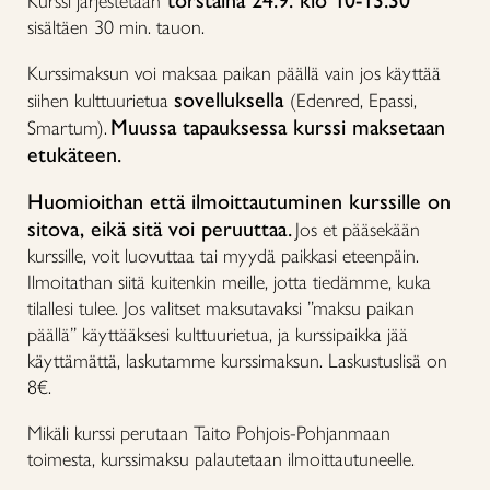
torstaina 24.9. klo 10-13.30
Kurssi järjestetään
sisältäen 30 min. tauon.
Kurssimaksun voi maksaa paikan päällä vain jos käyttää
sovelluksella
siihen kulttuurietua
(Edenred, Epassi,
Muussa tapauksessa kurssi maksetaan
Smartum).
etukäteen.
Huomioithan että ilmoittautuminen kurssille on
sitova, eikä sitä voi peruuttaa.
Jos et pääsekään
kurssille, voit luovuttaa tai myydä paikkasi eteenpäin.
Ilmoitathan siitä kuitenkin meille, jotta tiedämme, kuka
tilallesi tulee. Jos valitset maksutavaksi ”maksu paikan
päällä” käyttääksesi kulttuurietua, ja kurssipaikka jää
käyttämättä, laskutamme kurssimaksun. Laskustuslisä on
8€.
Mikäli kurssi perutaan Taito Pohjois-Pohjanmaan
toimesta, kurssimaksu palautetaan ilmoittautuneelle.