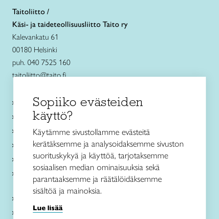
Taitoliitto /
Käsi- ja taideteollisuusliitto Taito ry
Kalevankatu 61
00180 Helsinki
puh. 040 7525 160
taitoliitto@taito.fi
Sopiiko evästeiden
Käsityökurssit ja koulutus
käyttö?
Ajankohtaista
Käsityöohjeet
Käytämme sivustollamme evästeitä
kerätäksemme ja analysoidaksemme sivuston
Me olemme Taito
suorituskykyä ja käyttöä, tarjotaksemme
Paikallinen toiminta
sosiaalisen median ominaisuuksia sekä
Verkkokaupat
parantaaksemme ja räätälöidäksemme
sisältöä ja mainoksia.
Kirjaudu Arviin
Lue lisää
Kirjaudu Taitocampukseen