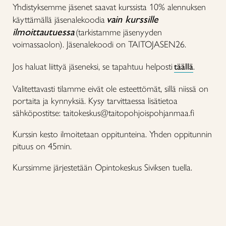
Yhdistyksemme jäsenet saavat kurssista 10% alennuksen
vain kurssille
käyttämällä jäsenalekoodia
ilmoittautuessa
(tarkistamme jäsenyyden
voimassaolon). Jäsenalekoodi on TAITOJASEN26.
Jos haluat liittyä jäseneksi, se tapahtuu helposti
täällä
.
Valitettavasti tilamme eivät ole esteettömät, sillä niissä on
portaita ja kynnyksiä. Kysy tarvittaessa lisätietoa
sähköpostitse: taitokeskus@taitopohjoispohjanmaa.fi
Kurssin kesto ilmoitetaan oppitunteina. Yhden oppitunnin
pituus on 45min.
Kurssimme järjestetään Opintokeskus Siviksen tuella.