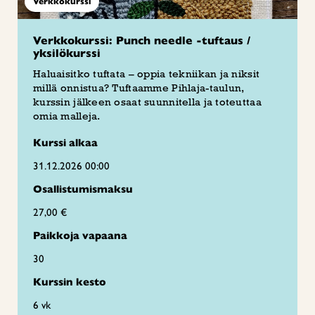
Verkkokurssi
Verkkokurssi: Punch needle -tuftaus /
yksilökurssi
Haluaisitko tuftata – oppia tekniikan ja niksit
millä onnistua? Tuftaamme Pihlaja-taulun,
kurssin jälkeen osaat suunnitella ja toteuttaa
omia malleja.
Kurssi alkaa
31.12.2026 00:00
Osallistumismaksu
27,00 €
Paikkoja vapaana
30
Kurssin kesto
6 vk