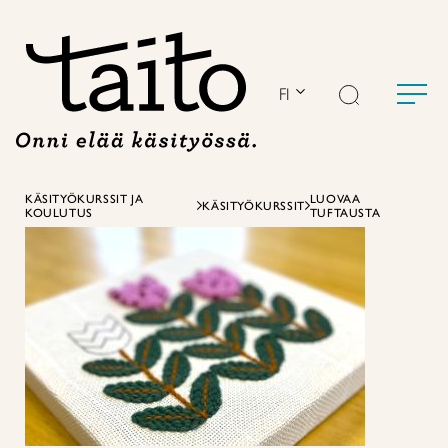
Siirry
sisältöön
FI
KÄSITYÖKURSSIT JA
LUOVAA
KÄSITYÖKURSSIT
KOULUTUS
TUFTAUSTA