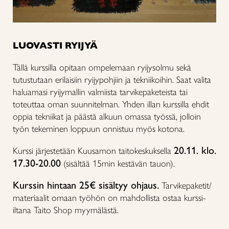
LUOVASTI RYIJYÄ
Tällä kurssilla opitaan ompelemaan ryijysolmu sekä
tutustutaan erilaisiin ryijypohjiin ja tekniikoihin. Saat valita
haluamasi ryijymallin valmiista tarvikepaketeista tai
toteuttaa oman suunnitelman. Yhden illan kurssilla ehdit
oppia tekniikat ja päästä alkuun omassa työssä, jolloin
työn tekeminen loppuun onnistuu myös kotona.
20.11. klo.
Kurssi järjestetään Kuusamon taitokeskuksella
17.30-20.00
(sisältää 15min kestävän tauon).
Kurssin hintaan 25€ sisältyy ohjaus.
Tarvikepaketit/
materiaalit omaan työhön on mahdollista ostaa kurssi-
iltana Taito Shop myymälästä.