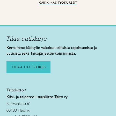
KAIKKI KÄSITYÖKURSSIT
Tilaa uutiskirje
Kerromme käsityön valtakunnallisista tapahtumista ja
uutisista sekä Taitojärjestön toiminnasta.
TILAA UUTISKIRJE
Taitoliitto /
Käsi- ja taideteollisuusliitto Taito ry
Kalevankatu 61
00180 Helsinki