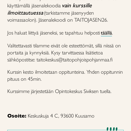
vain kurssille
käyttämällä jäsenalekoodia
ilmoittautuessa
(tarkistamme jäsenyyden
voimassaolon). Jäsenalekoodi on TAITOJASEN26.
Jos haluat liittyä jäseneksi, se tapahtuu helposti
täällä
.
Valitettavasti tilamme eivät ole esteettömät, sillä niissä on
portaita ja kynnyksiä. Kysy tarvittaessa lisätietoa
sähköpostitse: taitokeskus@taitopohjoispohjanmaa.fi
Kurssin kesto ilmoitetaan oppitunteina. Yhden oppitunnin
pituus on 45min.
Kurssimme järjestetään Opintokeskus Siviksen tuella.
Osoite:
Keskuskuja 4 C, 93600 Kuusamo