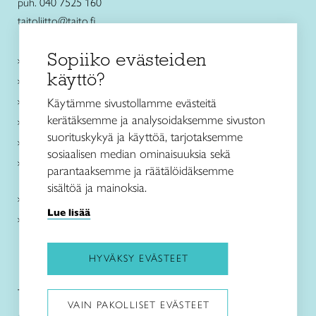
puh. 040 7525 160
taitoliitto@taito.fi
Sopiiko evästeiden
Käsityökurssit ja koulutus
käyttö?
Ajankohtaista
Käsityöohjeet
Käytämme sivustollamme evästeitä
kerätäksemme ja analysoidaksemme sivuston
Me olemme Taito
suorituskykyä ja käyttöä, tarjotaksemme
Paikallinen toiminta
sosiaalisen median ominaisuuksia sekä
Verkkokaupat
parantaaksemme ja räätälöidäksemme
sisältöä ja mainoksia.
Kirjaudu Arviin
Lue lisää
Kirjaudu Taitocampukseen
HYVÄKSY EVÄSTEET
Taitoliitto:
Taito-lehti:
VAIN PAKOLLISET EVÄSTEET