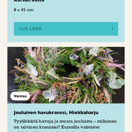
Kurssin kesto
8 x 45 min
LUE LISÄÄ
Vantaa
Jouluinen havukranssi, Hiekkaharju
Tyylikkäitä havuja ja muuta jouluista – millainen
on talvinen kranssisi? Kurssilla valmistat