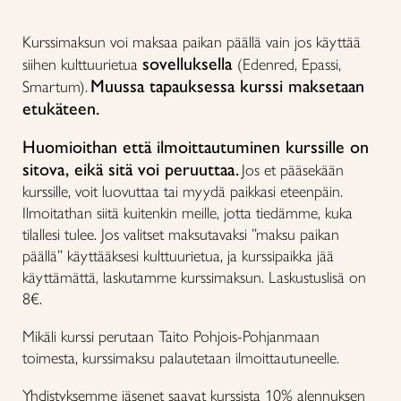
Kurssimaksun voi maksaa paikan päällä vain jos käyttää
sovelluksella
siihen kulttuurietua
(Edenred, Epassi,
Muussa tapauksessa kurssi maksetaan
Smartum).
etukäteen.
Huomioithan että ilmoittautuminen kurssille on
sitova, eikä sitä voi peruuttaa.
Jos et pääsekään
kurssille, voit luovuttaa tai myydä paikkasi eteenpäin.
Ilmoitathan siitä kuitenkin meille, jotta tiedämme, kuka
tilallesi tulee. Jos valitset maksutavaksi ”maksu paikan
päällä” käyttääksesi kulttuurietua, ja kurssipaikka jää
käyttämättä, laskutamme kurssimaksun. Laskustuslisä on
8€.
Mikäli kurssi perutaan Taito Pohjois-Pohjanmaan
toimesta, kurssimaksu palautetaan ilmoittautuneelle.
Yhdistyksemme jäsenet saavat kurssista 10% alennuksen