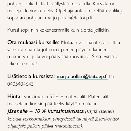
pohjan, jonka haluat päällystää mosaiikilla. Kurssilla on
malleja ideoinnin tueksi. Opettaja antaa mielellään vinkkejä
sopivaan pohjaan: marjo.pollari@taitoep.fi.
Kurssi sopii niin kokeneemmille kuin aloittelijoillekin.
Ota mukaasi kurssille:
Mukaan voit halutessasi ottaa
vaikka vanhan tarjottimen, pienen pöydän kannen,
ruukun ym. joita voi päällystää mosaiikilla. Sekä eväitä ja
tekemisen iloa!
Lisätietoja kurssista:
marjo.pollari@taitoep.fi
tai
0405404643
Hinta:
Kurssimaksu 52 € + materiaalit. Materiaalit
maksetaan kurssin päätteeksi käytön mukaan.
Jäsenelle
– 10 % kurssimaksusta
(käytä jäsenen
koodia verkkomaksun yhteydessä tai näytä jäsenkorttisi
ohjaajalle paikan päällä maksettaessa).