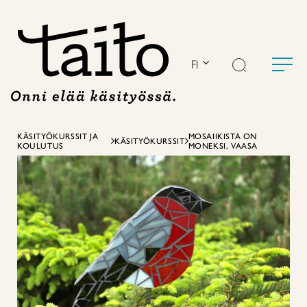
Siirry
sisältöön
FI
KÄSITYÖKURSSIT JA
MOSAIIKISTA ON
KÄSITYÖKURSSIT
KOULUTUS
MONEKSI, VAASA