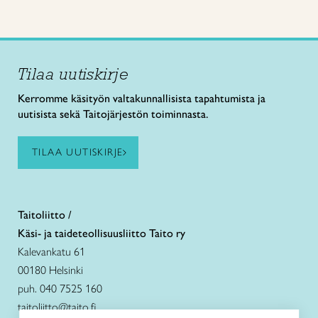
Tilaa uutiskirje
Kerromme käsityön valtakunnallisista tapahtumista ja
uutisista sekä Taitojärjestön toiminnasta.
TILAA UUTISKIRJE
Taitoliitto /
Käsi- ja taideteollisuusliitto Taito ry
Kalevankatu 61
00180 Helsinki
puh. 040 7525 160
taitoliitto@taito.fi