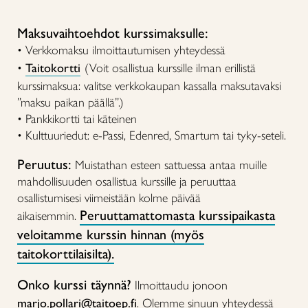
Maksuvaihtoehdot kurssimaksulle:
• Verkkomaksu ilmoittautumisen yhteydessä
•
Taitokortti
(Voit osallistua kurssille ilman erillistä
kurssimaksua: valitse verkkokaupan kassalla maksutavaksi
”maksu paikan päällä”.)
• Pankkikortti tai käteinen
• Kulttuuriedut: e-Passi, Edenred, Smartum tai tyky-seteli.
Peruutus:
Muistathan esteen sattuessa antaa muille
mahdollisuuden osallistua kurssille ja peruuttaa
osallistumisesi viimeistään kolme päivää
Peruuttamattomasta kurssipaikasta
aikaisemmin.
veloitamme kurssin hinnan (myös
taitokorttilaisilta).
Onko kurssi täynnä?
Ilmoittaudu jonoon
marjo.pollari@taitoep.fi
.
Olemme sinuun yhteydessä