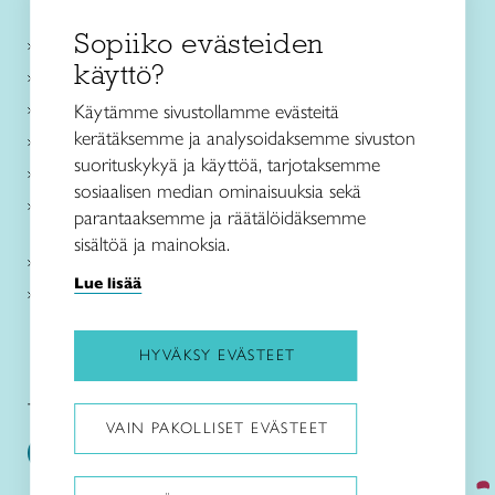
Sopiiko evästeiden
Käsityökurssit ja koulutus
käyttö?
Ajankohtaista
Käsityöohjeet
Käytämme sivustollamme evästeitä
kerätäksemme ja analysoidaksemme sivuston
Me olemme Taito
suorituskykyä ja käyttöä, tarjotaksemme
Paikallinen toiminta
sosiaalisen median ominaisuuksia sekä
Verkkokaupat
parantaaksemme ja räätälöidäksemme
sisältöä ja mainoksia.
Kirjaudu Arviin
Lue lisää
Kirjaudu Taitocampukseen
HYVÄKSY EVÄSTEET
Taitoliitto:
Taito-lehti:
VAIN PAKOLLISET EVÄSTEET