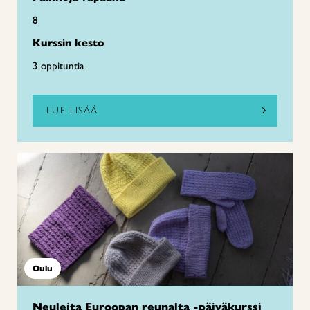
8
Kurssin kesto
3 oppituntia
LUE LISÄÄ
Oulu
Neuleita Euroopan reunalta -päiväkurssi