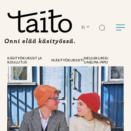
Siirry
sisältöön
FI
KÄSITYÖKURSSIT JA
NEULEKURSSI:
KÄSITYÖKURSSIT
KOULUTUS
UNELMA-PIPO