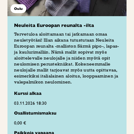
Oulu
Neuleita Euroopan reunalta -ilta
Tervetuloa aloittamaan tai jatkamaan omaa
neuletyötäsi! Illan aikana tutustutaan Neuleita
Euroopan reunalta -malliston Särmä pipo-, lapas-
ja kaulurimalliin. Nämä mallit sopivat myös
aloittelevalle neulojalle ja niiden myötä opit
neulomisen perustekniikat. Kokeneemmalle
neulojalle mallit tarjoavat myös uutta opittavaa,
esimerkiksi italialainen aloitus, looppaaminen ja
valepalmikon neulominen.
Kurssi alkaa
03.11.2026 18:30
Osallistumismaksu
0,00 €
Paikkoja vapaana