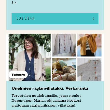
5 h
LUE LISÄÄ
Tampere
Unelmien raglanvillatakki, Verkaranta
Tervetuloa neulekurssille, jossa neulot
Nupunupun Marian ohjaamana itsellesi
ajattoman raglanhihaisen villatakin!