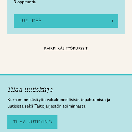
3 oppituntia
LUE LISÄÄ
KAIKKI KÄSITYÖKURSSIT
Tilaa uutiskirje
Kerromme käsityön valtakunnallisista tapahtumista ja
uutisista sekä Taitojärjestön toiminnasta.
TILAA UUTISKIRJE