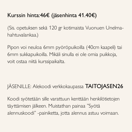
Kurssin hinta:46€ (jäsenhinta 41.40€)
(Sis. opetuksen sekä 120 gr kotimaista Vuonuen Unelma-
hahtuvalankaa.)
Pipon voi neuloa 6mm pyöröpuikoilla (40cm kaapeli) tai
6mm sukkapuikoilla. Mikäli sinulla ei ole omia puikkoja,
voit ostaa niitä kurssipaikalta.
TAITOJASEN26
JÄSENILLE: Alekoodi verkkokaupassa
Koodi syötetään sille varattuun kenttään henkilötietojen
täyttämisen jälkeen. Muistathan painaa ”Syötä
alennuskoodi” -painiketta, jotta alennus astuu voimaan.