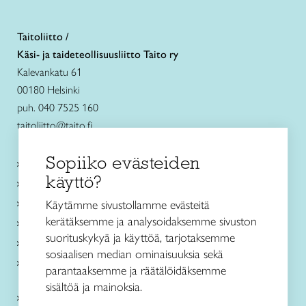
Taitoliitto /
Käsi- ja taideteollisuusliitto Taito ry
Kalevankatu 61
00180 Helsinki
puh. 040 7525 160
taitoliitto@taito.fi
Sopiiko evästeiden
Käsityökurssit ja koulutus
käyttö?
Ajankohtaista
Käsityöohjeet
Käytämme sivustollamme evästeitä
kerätäksemme ja analysoidaksemme sivuston
Me olemme Taito
suorituskykyä ja käyttöä, tarjotaksemme
Paikallinen toiminta
sosiaalisen median ominaisuuksia sekä
Verkkokaupat
parantaaksemme ja räätälöidäksemme
sisältöä ja mainoksia.
Kirjaudu Arviin