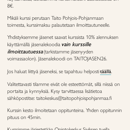
8€.
Mikäli kurssi perutaan Taito Pohjois-Pohjanmaan
toimesta, kurssimaksu palautetaan ilmoittautuneelle.
Yhdistyksemme jäsenet saavat kurssista 10% alennuksen
vain kurssille
käyttämällä jäsenalekoodia
ilmoittautuessa
(tarkistamme jäsenyyden
voimassaolon). Jäsenalekoodi on TAITOJASEN26.
Jos haluat liittyä jäseneksi, se tapahtuu helposti
täällä
.
Valitettavasti tilamme eivät ole esteettömät, sillä niissä on
portaita ja kynnyksiä. Kysy tarvittaessa lisätietoa
sähköpostitse: taitokeskus@taitopohjoispohjanmaa.fi
Kurssin kesto ilmoitetaan oppitunteina. Yhden oppitunnin
pituus on 45min.
Kurssimme järjestetään Opintokeskus Siviksen tuella.