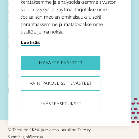
kerätäksemme ja analysoidaksemme sivuston
Me olemme Taito
suorituskykyä ja käyttöä, tarjotaksemme
Paikallinen toiminta
sosiaalisen median ominaisuuksia sekä
Verkkokaupat
parantaaksemme ja räätälöidäksemme
sisältöä ja mainoksia.
Kirjaudu Arviin
Lue lisää
Kirjaudu Taitocampukseen
HYVÄKSY EVÄSTEET
Taitoliitto:
Taito-lehti:
VAIN PAKOLLISET EVÄSTEET
EVÄSTEASETUKSET
Pysäytä animaatiot
© Taitoliitto / Käsi- ja taideteollisuusliitto Taito ry
Suomi
English
Svenska