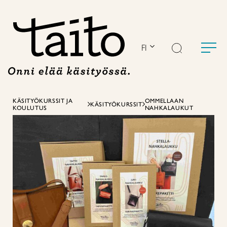
Siirry
sisältöön
FI
KÄSITYÖKURSSIT JA
OMMELLAAN
KÄSITYÖKURSSIT
KOULUTUS
NAHKALAUKUT