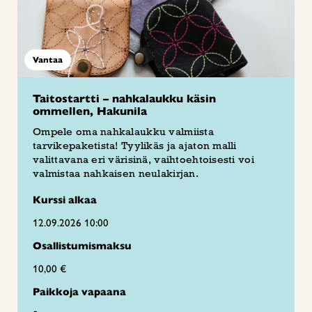
Vantaa
Taitostartti – nahkalaukku käsin
ommellen, Hakunila
Ompele oma nahkalaukku valmiista
tarvikepaketista! Tyylikäs ja ajaton malli
valittavana eri värisinä, vaihtoehtoisesti voi
valmistaa nahkaisen neulakirjan.
Kurssi alkaa
12.09.2026 10:00
Osallistumismaksu
10,00 €
Paikkoja vapaana