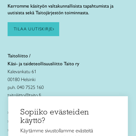
Kerromme käsityön valtakunnallisista tapahtumista ja
uutisista sekä Taitojärjestön toiminnasta.
TILAA UUTISKIRJE
Taitoliitto /
Käsi- ja taideteollisuusliitto Taito ry
Kalevankatu 61
00180 Helsinki
puh. 040 7525 160
taitoliitto@taito.fi
Sopiiko evästeiden
Käsityökurssit ja koulutus
käyttö?
Ajankohtaista
Käsityöohjeet
Käytämme sivustollamme evästeitä