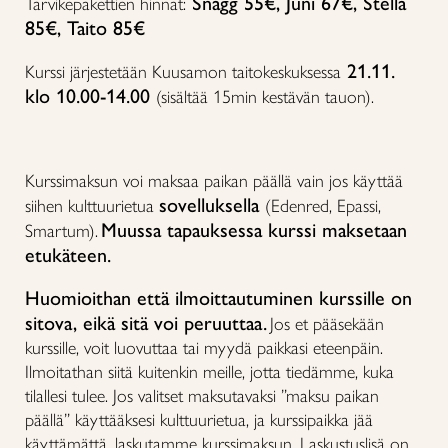
Snagg 55€, Juni 67€, Stella
Tarvikepakettien hinnat:
85€, Taito 85€
21.11.
Kurssi järjestetään Kuusamon taitokeskuksessa
klo 10.00-14.00
(sisältää 15min kestävän tauon).
Kurssimaksun voi maksaa paikan päällä vain jos käyttää
sovelluksella
siihen kulttuurietua
(Edenred, Epassi,
Muussa tapauksessa kurssi maksetaan
Smartum).
etukäteen.
Huomioithan että ilmoittautuminen kurssille on
sitova, eikä sitä voi peruuttaa.
Jos et pääsekään
kurssille, voit luovuttaa tai myydä paikkasi eteenpäin.
Ilmoitathan siitä kuitenkin meille, jotta tiedämme, kuka
tilallesi tulee. Jos valitset maksutavaksi ”maksu paikan
päällä” käyttääksesi kulttuurietua, ja kurssipaikka jää
käyttämättä, laskutamme kurssimaksun. Laskustuslisä on