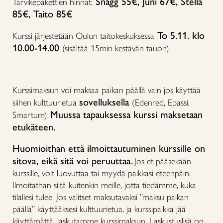
Snagg 55€, Juni 67€, Stella
Tarvikepakettien hinnat:
85€, Taito 85€
To 5.11. klo
Kurssi järjestetään Oulun taitokeskuksessa
10.00-14.00
(sisältää 15min kestävän tauon).
Kurssimaksun voi maksaa paikan päällä vain jos käyttää
sovelluksella
siihen kulttuurietua
(Edenred, Epassi,
Muussa tapauksessa kurssi maksetaan
Smartum).
etukäteen.
Huomioithan että ilmoittautuminen kurssille on
sitova, eikä sitä voi peruuttaa.
Jos et pääsekään
kurssille, voit luovuttaa tai myydä paikkasi eteenpäin.
Ilmoitathan siitä kuitenkin meille, jotta tiedämme, kuka
tilallesi tulee. Jos valitset maksutavaksi ”maksu paikan
päällä” käyttääksesi kulttuurietua, ja kurssipaikka jää
käyttämättä, laskutamme kurssimaksun. Laskustuslisä on