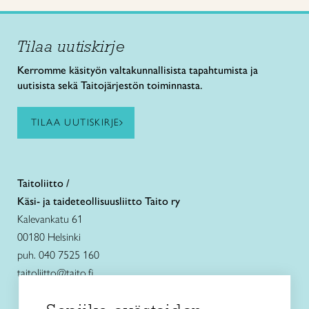
Tilaa uutiskirje
Kerromme käsityön valtakunnallisista tapahtumista ja
uutisista sekä Taitojärjestön toiminnasta.
TILAA UUTISKIRJE
Taitoliitto /
Käsi- ja taideteollisuusliitto Taito ry
Kalevankatu 61
00180 Helsinki
puh. 040 7525 160
taitoliitto@taito.fi