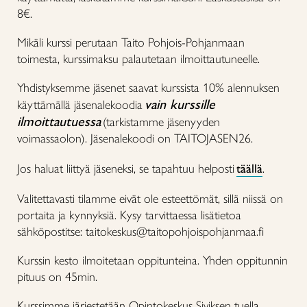
8€.
Mikäli kurssi perutaan Taito Pohjois-Pohjanmaan
toimesta, kurssimaksu palautetaan ilmoittautuneelle.
Yhdistyksemme jäsenet saavat kurssista 10% alennuksen
vain kurssille
käyttämällä jäsenalekoodia
ilmoittautuessa
(tarkistamme jäsenyyden
voimassaolon). Jäsenalekoodi on TAITOJASEN26.
Jos haluat liittyä jäseneksi, se tapahtuu helposti
täällä
.
Valitettavasti tilamme eivät ole esteettömät, sillä niissä on
portaita ja kynnyksiä. Kysy tarvittaessa lisätietoa
sähköpostitse: taitokeskus@taitopohjoispohjanmaa.fi
Kurssin kesto ilmoitetaan oppitunteina. Yhden oppitunnin
pituus on 45min.
Kurssimme järjestetään Opintokeskus Siviksen tuella.