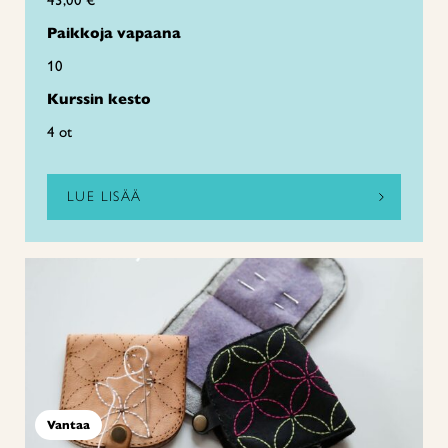
43,00 €
Paikkoja vapaana
10
Kurssin kesto
4 ot
LUE LISÄÄ
Vantaa