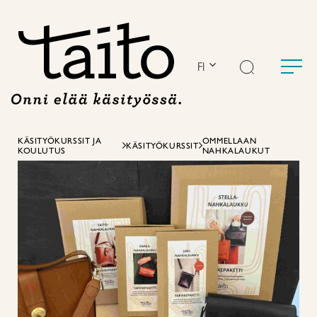
Siirry
sisältöön
FI
KÄSITYÖKURSSIT JA
OMMELLAAN
KÄSITYÖKURSSIT
KOULUTUS
NAHKALAUKUT