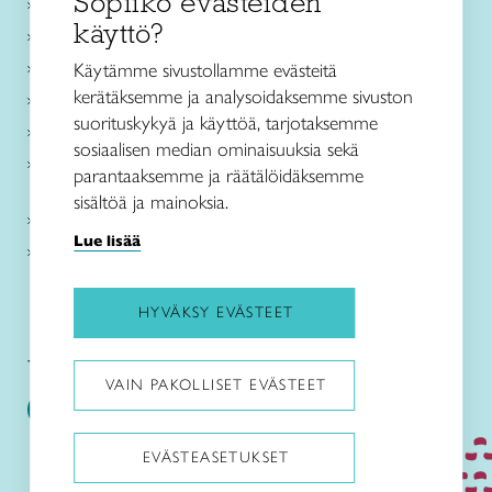
Sopiiko evästeiden
Käsityökurssit ja koulutus
käyttö?
Ajankohtaista
Käsityöohjeet
Käytämme sivustollamme evästeitä
kerätäksemme ja analysoidaksemme sivuston
Me olemme Taito
suorituskykyä ja käyttöä, tarjotaksemme
Paikallinen toiminta
sosiaalisen median ominaisuuksia sekä
Verkkokaupat
parantaaksemme ja räätälöidäksemme
sisältöä ja mainoksia.
Kirjaudu Arviin
Lue lisää
Kirjaudu Taitocampukseen
HYVÄKSY EVÄSTEET
Taitoliitto:
Taito-lehti:
VAIN PAKOLLISET EVÄSTEET
EVÄSTEASETUKSET
Pysäytä animaatiot