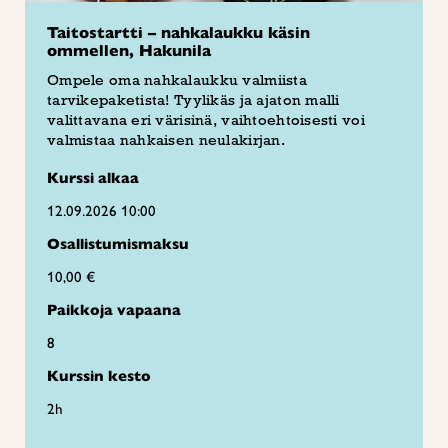
Taitostartti – nahkalaukku käsin
ommellen, Hakunila
Ompele oma nahkalaukku valmiista
tarvikepaketista! Tyylikäs ja ajaton malli
valittavana eri värisinä, vaihtoehtoisesti voi
valmistaa nahkaisen neulakirjan.
Kurssi alkaa
12.09.2026 10:00
Osallistumismaksu
10,00 €
Paikkoja vapaana
8
Kurssin kesto
2h