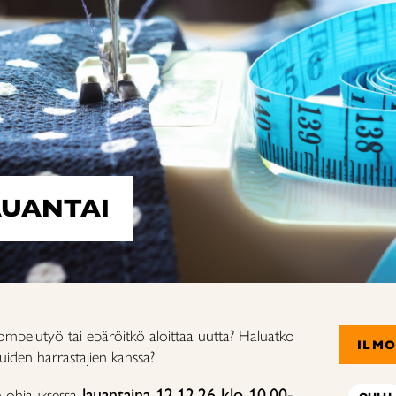
UANTAI
ompelutyö tai epäröitkö aloittaa uutta? Haluatko
ILM
iden harrastajien kanssa?
lauantaina 12.12.26 klo 10.00-
 ohjauksessa