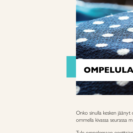
OMPELULA
Onko sinulla kesken jäänyt 
ommella kivassa seurassa mu
Tule ompelemaan opettajan