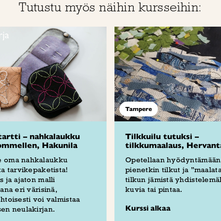
Tutustu myös näihin kursseihin:
Tampere
tartti – nahkalaukku
Tilkkuilu tutuksi –
ommellen, Hakunila
tilkkumaalaus, Hervant
 oma nahkalaukku
Opetellaan hyödyntämään
ta tarvikepaketista!
pienetkin tilkut ja ”maalat
s ja ajaton malli
tilkun jämistä yhdistelemäl
vana eri värisinä,
kuvia tai pintaa.
htoisesti voi valmistaa
Kurssi alkaa
en neulakirjan.