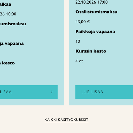
22.10.2026 17:00
alkaa
Osallistumismaksu
026 10:00
43,00 €
stumismaksu
Paikkoja vapaana
10
ja vapaana
Kurssin kesto
4 ot
n kesto
LISÄÄ
LUE LISÄÄ
KAIKKI KÄSITYÖKURSSIT