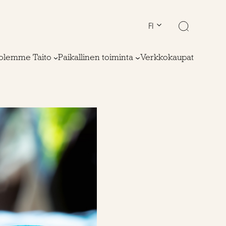
FI
olemme Taito
Paikallinen toiminta
Verkkokaupat