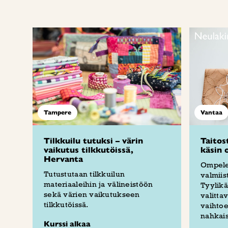
Tampere
Vantaa
Tilkkuilu tutuksi – värin
Taitos
vaikutus tilkkutöissä,
käsin 
Hervanta
Ompele
Tutustutaan tilkkuilun
valmiis
materiaaleihin ja välineistöön
Tyylikä
sekä värien vaikutukseen
valitta
tilkkutöissä.
vaihtoe
nahkais
Kurssi alkaa