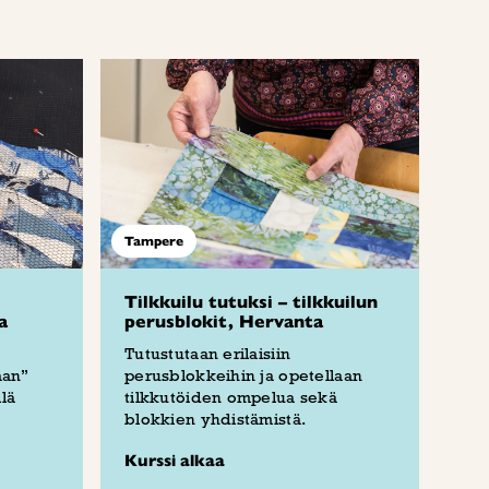
Tampere
Tilkkuilu tutuksi – tilkkuilun
a
perusblokit, Hervanta
Tutustutaan erilaisiin
aan”
perusblokkeihin ja opetellaan
lä
tilkkutöiden ompelua sekä
blokkien yhdistämistä.
Kurssi alkaa