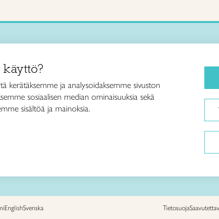
Käsityökurssit ja koulutus
iitto /
 käyttö?
ja taideteollisuusliitto Taito ry
Ajankohtaista
ankatu 61
Käsityöohjeet
tä kerätäksemme ja analysoidaksemme sivuston
Helsinki
aksemme sosiaalisen median ominaisuuksia sekä
Me olemme Taito
040 7525 160
mme sisältöä ja mainoksia.
Paikallinen toiminta
itto@taito.fi
Verkkokaupat
mi
English
Svenska
Tietosuoja
Saavutetta