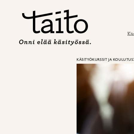
Siirry
sisältöön
Käs
KÄSITYÖKURSSIT JA KOULUTUS