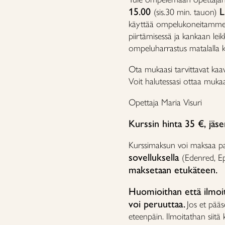
15.00
L
(sis.30 min. tauon)
käyttää ompelukoneitamme 
piirtämisessä ja kankaan le
ompeluharrastus matalalla k
Ota mukaasi tarvittavat kaa
Voit halutessasi ottaa mu
Opettaja Maria Visuri
Kurssin hinta 35 €, jäs
Kurssimaksun voi maksaa paik
sovelluksella
(Edenred, E
maksetaan etukäteen.
Huomioithan että ilmoit
voi peruuttaa.
Jos et pääs
eteenpäin. Ilmoitathan siitä k