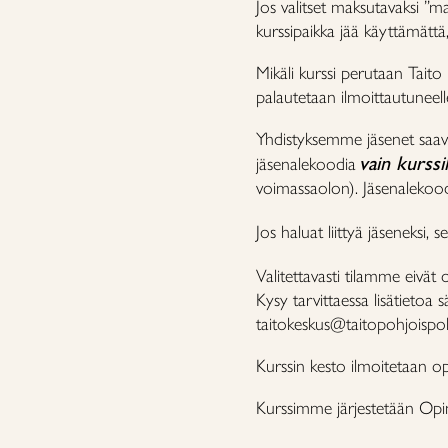
Jos valitset maksutavaksi ”ma
kurssipaikka jää käyttämätt
Mikäli kurssi perutaan Tait
palautetaan ilmoittautuneell
Yhdistyksemme jäsenet saav
vain kurssi
jäsenalekoodia
voimassaolon). Jäsenaleko
Jos haluat liittyä jäseneksi, 
Valitettavasti tilamme eivät 
Kysy tarvittaessa lisätietoa 
taitokeskus@taitopohjoispo
Kurssin kesto ilmoitetaan o
Kurssimme järjestetään Opint