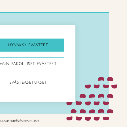
Kirjaudu Arviin
Kirjaudu Taitocampukseen
HYVÄKSY EVÄSTEET
Taitoliitto:
VAIN PAKOLLISET EVÄSTEET
Taito-lehti:
EVÄSTEASETUKSET
vuusseloste
Evästeasetukset