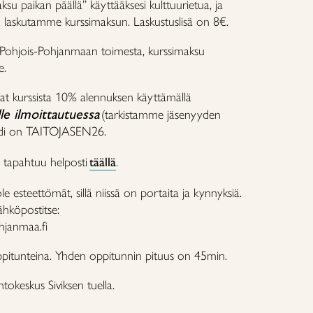
ksu paikan päällä” käyttääksesi kulttuurietua, ja
ä, laskutamme kurssimaksun. Laskustuslisä on 8€.
o Pohjois-Pohjanmaan toimesta, kurssimaksu
e.
at kurssista 10% alennuksen käyttämällä
lle ilmoittautuessa
(tarkistamme jäsenyyden
odi on TAITOJASEN26.
se tapahtuu helposti
täällä
.
ole esteettömät, sillä niissä on portaita ja kynnyksiä.
sähköpostitse:
hjanmaa.fi
ppitunteina. Yhden oppitunnin pituus on 45min.
okeskus Siviksen tuella.