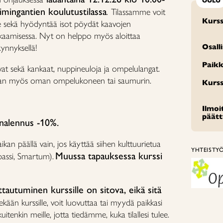
OULU
imingantien koulutustilassa
.
Tilassamme voit
Kurss
sekä hyödyntää isot pöydät kaavojen
ikkaamisessa. Nyt on helppo myös aloittaa
ynnyksellä!
Osall
Paikk
vat sekä kankaat, nuppineuloja ja ompelulangat.
kaan myös oman ompelukoneen tai saumurin.
Kurss
Ilmo
päät
enalennus -10%.
an päällä vain, jos käyttää siihen kulttuurietua
YHTEISTY
Muussa tapauksessa kurssi
passi, Smartum).
tautuminen kurssille on sitova, eikä sitä
ekään kurssille, voit luovuttaa tai myydä paikkasi
uitenkin meille, jotta tiedämme, kuka tilallesi tulee.