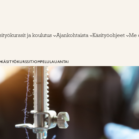
ityökurssit ja koulutus
Ajankohtaista
Käsityöohjeet
Me 
KÄSITYÖKURSSIT
OMPELULAUANTAI