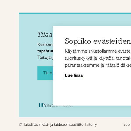
Tilaa uutiskirje
Taitol
Sopiiko evästeiden
Käsi- 
Kerromme käsityön valtakunnallisista
Kalev
Käytämme sivustollamme evästei
tapahtumista ja uutisista sekä
00180 
Taitojärjestön toiminnasta.
suorituskykyä ja käyttöä, tarjot
puh. 
parantaaksemme ja räätälöidäkse
taitoli
TILAA UUTISKIRJE
Lue lisää
Pysäytä animaatiot
© Taitoliitto / Käsi- ja taideteollisuusliitto Taito ry
Suo