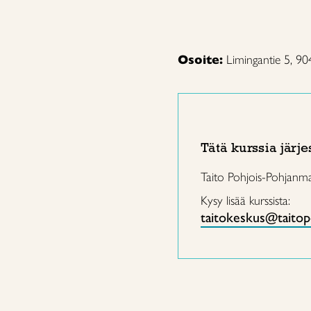
Osoite:
Limingantie 5, 9
Tätä kurssia järje
Taito Pohjois-Pohjanm
Kysy lisää kurssista:
taitokeskus@taitop