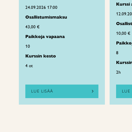
Kurssi 
24.09.2026 17:00
12.09.2
Osallistumismaksu
Osalli
43,00 €
10,00 €
Paikkoja vapaana
Paikko
10
8
Kurssin kesto
Kurssi
4 ot
2h
LUE LISÄÄ
LUE 