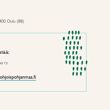
0400 Oulu (88)
stää:
aa ry
ohjoispohjanmaa.fi