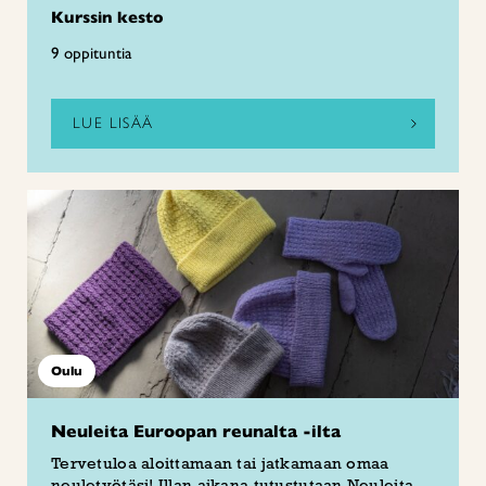
Kurssin kesto
9 oppituntia
LUE LISÄÄ
Oulu
Neuleita Euroopan reunalta -ilta
Tervetuloa aloittamaan tai jatkamaan omaa
neuletyötäsi! Illan aikana tutustutaan Neuleita