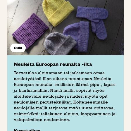
Oulu
Neuleita Euroopan reunalta -ilta
Tervetuloa aloittamaan tai jatkamaan omaa
neuletyötäsi! Illan aikana tutustutaan Neuleita
Euroopan reunalta -malliston Särmä pipo-, lapas-
ja kaulurimalliin. Nämä mallit sopivat myös
aloittelevalle neulojalle ja niiden myötä opit
neulomisen perustekniikat. Kokeneemmalle
neulojalle mallit tarjoavat myös uutta opittavaa,
esimerkiksi italialainen aloitus, looppaaminen ja
valepalmikon neulominen.
Kurssi alkaa