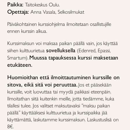
Paikka:
Taitokeskus Oulu.
Opettaja:
Anna Vasala, Selkosilmukat
Päiväkohtainen kurssiohjelma ilmoitetaan osallistujille
ennen kurssin alkua.
Kurssimaksun voi maksaa paikan päällä vain, jos käyttää
sovelluksella
siihen kulttuurietua
(Edenred, Epassi,
Muussa tapauksessa kurssi maksetaan
Smartum).
etukäteen.
Huomioithan että ilmoittautuminen kurssille on
sitova, eikä sitä voi peruuttaa.
Jos et pääsekään
kurssille, voit luovuttaa tai myydä paikkasi eteenpäin.
Ilmoitathan siitä kuitenkin meille, jotta tiedämme, kuka
tilallesi tulee. Jos valitset maksutavaksi ”maksu paikan
päällä” käyttääksesi kulttuurietua ja kurssipaikka jää
käyttämättä, laskutamme kurssimaksun. Laskustuslisä on
8€.