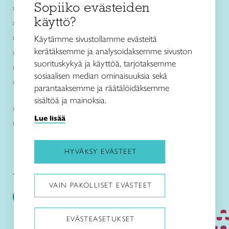
Sopiiko evästeiden
Käsityökurssit ja koulutus
käyttö?
Ajankohtaista
Käsityöohjeet
Käytämme sivustollamme evästeitä
kerätäksemme ja analysoidaksemme sivuston
Me olemme Taito
suorituskykyä ja käyttöä, tarjotaksemme
Paikallinen toiminta
sosiaalisen median ominaisuuksia sekä
Verkkokaupat
parantaaksemme ja räätälöidäksemme
sisältöä ja mainoksia.
Kirjaudu Arviin
Lue lisää
Kirjaudu Taitocampukseen
HYVÄKSY EVÄSTEET
Taitoliitto:
Taito-lehti:
VAIN PAKOLLISET EVÄSTEET
EVÄSTEASETUKSET
Pysäytä animaatiot