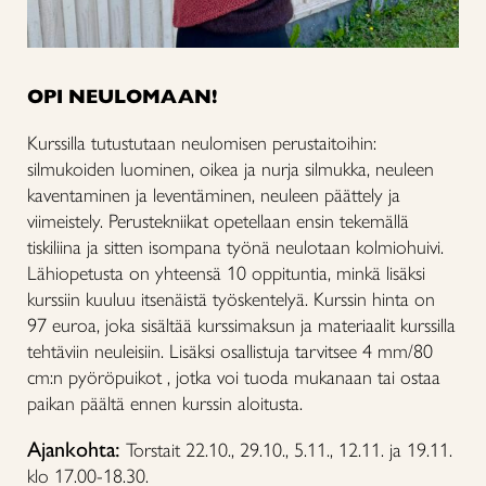
OPI NEULOMAAN!
Kurssilla tutustutaan neulomisen perustaitoihin:
silmukoiden luominen, oikea ja nurja silmukka, neuleen
kaventaminen ja leventäminen, neuleen päättely ja
viimeistely. Perustekniikat opetellaan ensin tekemällä
tiskiliina ja sitten isompana työnä neulotaan kolmiohuivi.
Lähiopetusta on yhteensä 10 oppituntia, minkä lisäksi
kurssiin kuuluu itsenäistä työskentelyä. Kurssin hinta on
97 euroa, joka sisältää kurssimaksun ja materiaalit kurssilla
tehtäviin neuleisiin. Lisäksi osallistuja tarvitsee 4 mm/80
cm:n pyöröpuikot , jotka voi tuoda mukanaan tai ostaa
paikan päältä ennen kurssin aloitusta.
Ajankohta:
Torstait 22.10., 29.10., 5.11., 12.11. ja 19.11.
klo 17.00-18.30.