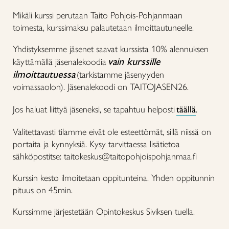
Mikäli kurssi perutaan Taito Pohjois-Pohjanmaan
toimesta, kurssimaksu palautetaan ilmoittautuneelle.
Yhdistyksemme jäsenet saavat kurssista 10% alennuksen
vain kurssille
käyttämällä jäsenalekoodia
ilmoittautuessa
(tarkistamme jäsenyyden
voimassaolon). Jäsenalekoodi on TAITOJASEN26.
Jos haluat liittyä jäseneksi, se tapahtuu helposti
täällä
.
Valitettavasti tilamme eivät ole esteettömät, sillä niissä on
portaita ja kynnyksiä. Kysy tarvittaessa lisätietoa
sähköpostitse: taitokeskus@taitopohjoispohjanmaa.fi
Kurssin kesto ilmoitetaan oppitunteina. Yhden oppitunnin
pituus on 45min.
Kurssimme järjestetään Opintokeskus Siviksen tuella.