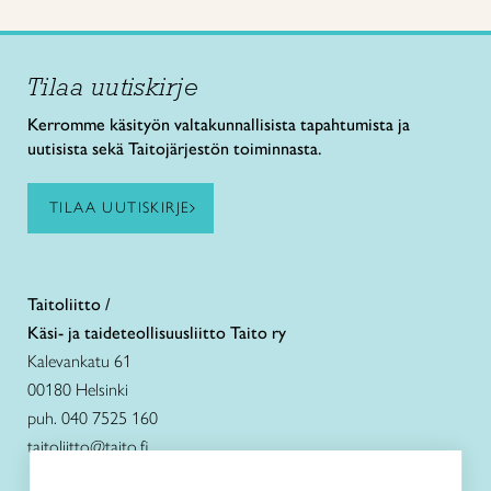
Tilaa uutiskirje
Kerromme käsityön valtakunnallisista tapahtumista ja
uutisista sekä Taitojärjestön toiminnasta.
TILAA UUTISKIRJE
Taitoliitto /
Käsi- ja taideteollisuusliitto Taito ry
Kalevankatu 61
00180 Helsinki
puh. 040 7525 160
taitoliitto@taito.fi