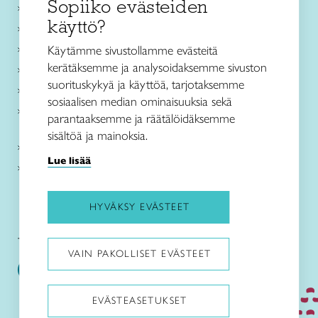
Sopiiko evästeiden
Käsityökurssit ja koulutus
käyttö?
Ajankohtaista
Käsityöohjeet
Käytämme sivustollamme evästeitä
kerätäksemme ja analysoidaksemme sivuston
Me olemme Taito
suorituskykyä ja käyttöä, tarjotaksemme
Paikallinen toiminta
sosiaalisen median ominaisuuksia sekä
Verkkokaupat
parantaaksemme ja räätälöidäksemme
sisältöä ja mainoksia.
Kirjaudu Arviin
Lue lisää
Kirjaudu Taitocampukseen
HYVÄKSY EVÄSTEET
Taitoliitto:
Taito-lehti:
VAIN PAKOLLISET EVÄSTEET
EVÄSTEASETUKSET
Pysäytä animaatiot