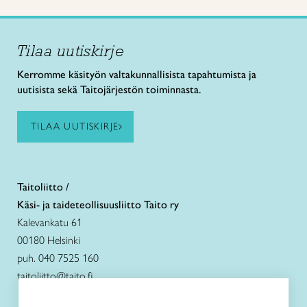
Tilaa uutiskirje
Kerromme käsityön valtakunnallisista tapahtumista ja
uutisista sekä Taitojärjestön toiminnasta.
TILAA UUTISKIRJE
Taitoliitto /
Käsi- ja taideteollisuusliitto Taito ry
Kalevankatu 61
00180 Helsinki
puh. 040 7525 160
taitoliitto@taito.fi