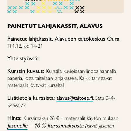
PAINETUT LAHJAKASSIT, ALAVUS
Painetut lahjakassit, Alavuden taitokeskus Oura
Ti 1.12. klo 14-21
Yhteistyössä:
Kurssin kuvaus:
Kurssilla kuvioidaan linopainannalla
paperia, josta taitellaan lahjakasseja. Kaikki tarvittavat
materiaalit löytyvät kurssilta!
Lisätietoja kurssista:
alavus@taitoep.fi
, Satu 044-
5456077
Hinta:
Kurssimaksu 26 € + materiaalit käytön mukaan.
Jäsenelle
– 10 % kurssimaksusta
(käytä jäsenen