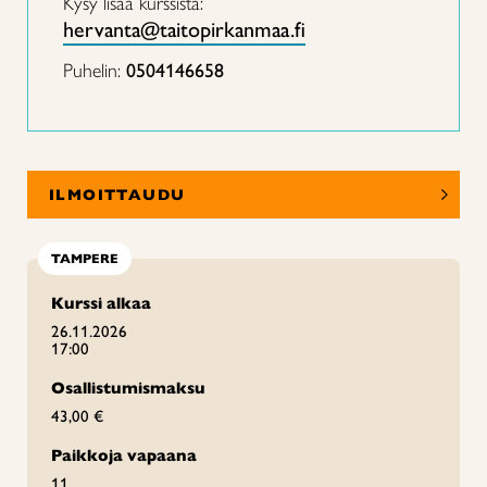
Kysy lisää kurssista:
hervanta@taitopirkanmaa.fi
Puhelin:
0504146658
ILMOITTAUDU
TAMPERE
Kurssi alkaa
26.11.2026
17:00
Osallistumismaksu
43,00 €
Paikkoja vapaana
11