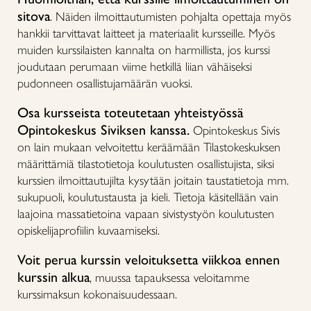
sitova
.
Näiden ilmoittautumisten pohjalta opettaja myös
hankkii tarvittavat laitteet ja materiaalit kursseille. Myös
muiden kurssilaisten kannalta on harmillista, jos kurssi
joudutaan perumaan viime hetkillä liian vähäiseksi
pudonneen osallistujamäärän vuoksi.
Osa kursseista toteutetaan yhteistyössä
Opintokeskus Siviksen kanssa.
Opintokeskus Sivis
on lain mukaan velvoitettu keräämään Tilastokeskuksen
määrittämiä tilastotietoja koulutusten osallistujista, siksi
kurssien ilmoittautujilta kysytään joitain taustatietoja mm.
sukupuoli, koulutustausta ja kieli. Tietoja käsitellään vain
laajoina massatietoina vapaan sivistystyön koulutusten
opiskelijaprofiilin kuvaamiseksi.
Voit perua kurssin veloituksetta viikkoa ennen
kurssin alkua
, muussa tapauksessa veloitamme
kurssimaksun kokonaisuudessaan.