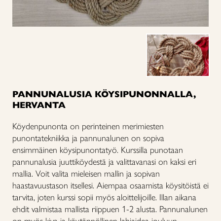
PANNUNALUSIA KÖYSIPUNONNALLA,
HERVANTA
Köydenpunonta on perinteinen merimiesten
punontatekniikka ja pannunalunen on sopiva
ensimmäinen köysipunontatyö. Kurssilla punotaan
pannunalusia juuttiköydestä ja valittavanasi on kaksi eri
mallia. Voit valita mieleisen mallin ja sopivan
haastavuustason itsellesi. Aiempaa osaamista köysitöistä ei
tarvita, joten kurssi sopii myös aloittelijoille. Illan aikana
ehdit valmistaa mallista riippuen 1-2 alusta. Pannunalunen
on myös kiva ja käytännöllinen lahjaidea jouluun.