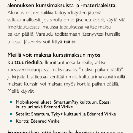
alennuksen kurssimaksuista ja -materiaaleista.
Alennus koskee kaikkia taitoyhdistysten jäseniä
valtakunnallisesti. Jos sinulla on jo jäsenetukoodi, käytä sitä
ilmoittautuessasi, muussa tapauksessa valitse maksu
paikan päällä. Varaudu todistamaan jäsenyytesi kurssille
tullessa. Jäseneksi voit liittyä
täältä
Meillä voit maksaa kurssimaksun myös
kulttuuriedulla.
Ilmoittautuessa kurssille, valitse
kurssiverkkokaupassa maksutavaksi ”maksu paikan päällä”
ja kirjoita Lisätietoa- kenttään millä kulttuurimaksuvälineillä
maksat. Kurssin voi maksaa myös kortilla paikan päällä.
Meillä käyvät:
Mobiilisovellukset: SmartumPay kulttuuri, Epassi
kulttuuri sekä Edenred Virike
Setelit: Smartum, Tyky+ kulttuuri ja Edenred Virike
Kortti: Edenred Virike
Huomioithan, että kurssille ilmoittautuminen on