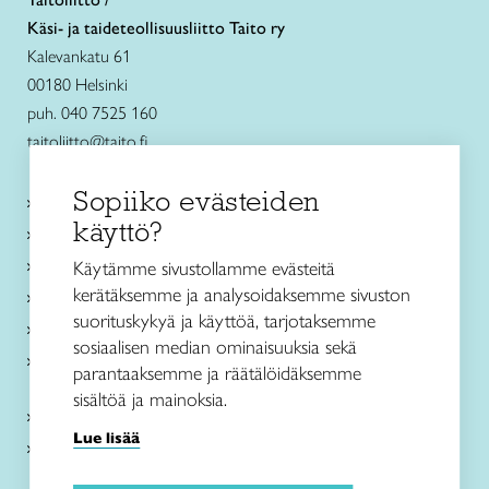
Käsi- ja taideteollisuusliitto Taito ry
Kalevankatu 61
00180 Helsinki
puh. 040 7525 160
taitoliitto@taito.fi
Sopiiko evästeiden
Käsityökurssit ja koulutus
käyttö?
Ajankohtaista
Käsityöohjeet
Käytämme sivustollamme evästeitä
kerätäksemme ja analysoidaksemme sivuston
Me olemme Taito
suorituskykyä ja käyttöä, tarjotaksemme
Paikallinen toiminta
sosiaalisen median ominaisuuksia sekä
Verkkokaupat
parantaaksemme ja räätälöidäksemme
sisältöä ja mainoksia.
Kirjaudu Arviin
Lue lisää
Kirjaudu Taitocampukseen