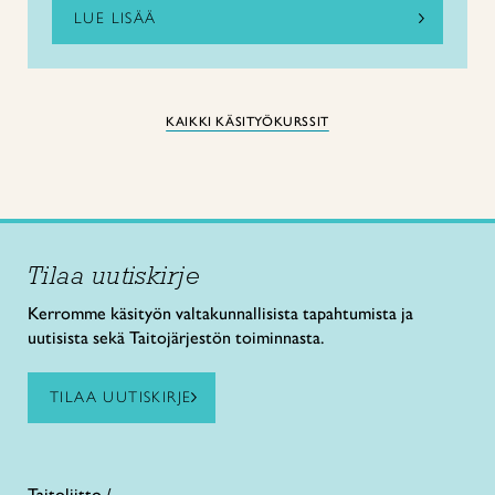
LUE LISÄÄ
KAIKKI KÄSITYÖKURSSIT
Tilaa uutiskirje
Kerromme käsityön valtakunnallisista tapahtumista ja
uutisista sekä Taitojärjestön toiminnasta.
TILAA UUTISKIRJE
Taitoliitto /