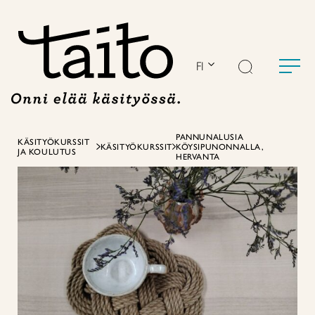
Siirry
sisältöön
FI
PANNUNALUSIA
KÄSITYÖKURSSIT
KÄSITYÖKURSSIT
KÖYSIPUNONNALLA,
JA KOULUTUS
HERVANTA