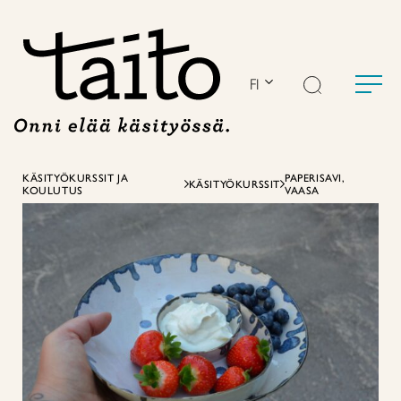
Siirry
sisältöön
FI
KÄSITYÖKURSSIT JA
PAPERISAVI,
KÄSITYÖKURSSIT
KOULUTUS
VAASA