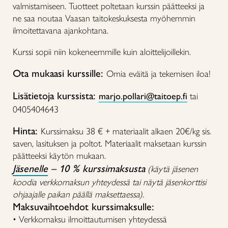
valmistamiseen. Tuotteet poltetaan kurssin päätteeksi ja
ne saa noutaa Vaasan taitokeskuksesta myöhemmin
ilmoitettavana ajankohtana.
Kurssi sopii niin kokeneemmille kuin aloittelijoillekin.
Ota mukaasi kurssille:
Omia eväitä ja tekemisen iloa!
Lisätietoja kurssista:
marjo.pollari@taitoep.fi
tai
0405404643
Hinta:
Kurssimaksu 38 € + materiaalit alkaen 20€/kg sis.
saven, lasituksen ja poltot. Materiaalit maksetaan kurssin
päätteeksi käytön mukaan.
Jäsenelle
– 10 % kurssimaksusta
(käytä jäsenen
koodia verkkomaksun yhteydessä tai näytä jäsenkorttisi
ohjaajalle paikan päällä maksettaessa).
Maksuvaihtoehdot kurssimaksulle:
• Verkkomaksu ilmoittautumisen yhteydessä