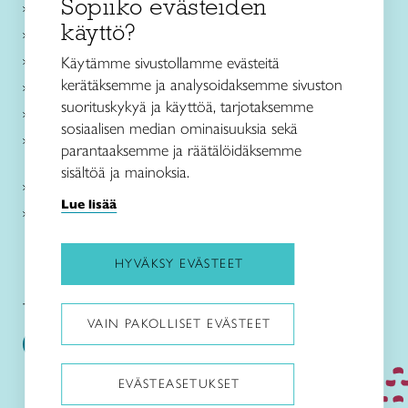
Sopiiko evästeiden
Käsityökurssit ja koulutus
käyttö?
Ajankohtaista
Käsityöohjeet
Käytämme sivustollamme evästeitä
kerätäksemme ja analysoidaksemme sivuston
Me olemme Taito
suorituskykyä ja käyttöä, tarjotaksemme
Paikallinen toiminta
sosiaalisen median ominaisuuksia sekä
Verkkokaupat
parantaaksemme ja räätälöidäksemme
sisältöä ja mainoksia.
Kirjaudu Arviin
Lue lisää
Kirjaudu Taitocampukseen
HYVÄKSY EVÄSTEET
Taitoliitto:
Taito-lehti:
VAIN PAKOLLISET EVÄSTEET
EVÄSTEASETUKSET
Pysäytä animaatiot