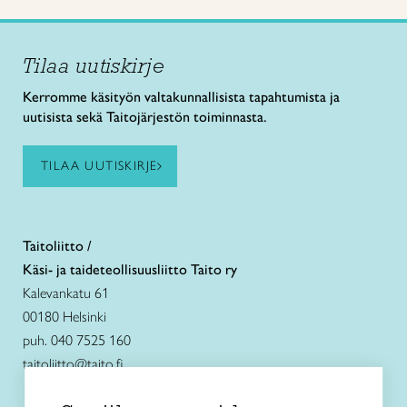
Tilaa uutiskirje
Kerromme käsityön valtakunnallisista tapahtumista ja
uutisista sekä Taitojärjestön toiminnasta.
TILAA UUTISKIRJE
Taitoliitto /
Käsi- ja taideteollisuusliitto Taito ry
Kalevankatu 61
00180 Helsinki
puh. 040 7525 160
taitoliitto@taito.fi