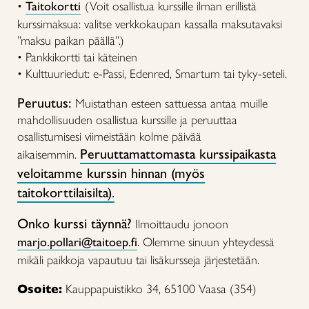
•
Taitokortti
(Voit osallistua kurssille ilman erillistä
kurssimaksua: valitse verkkokaupan kassalla maksutavaksi
”maksu paikan päällä”.)
• Pankkikortti tai käteinen
• Kulttuuriedut: e-Passi, Edenred, Smartum tai tyky-seteli.
Peruutus:
Muistathan esteen sattuessa antaa muille
mahdollisuuden osallistua kurssille ja peruuttaa
osallistumisesi viimeistään kolme päivää
Peruuttamattomasta kurssipaikasta
aikaisemmin.
veloitamme kurssin hinnan (myös
taitokorttilaisilta).
Onko kurssi täynnä?
Ilmoittaudu jonoon
marjo.pollari@taitoep.fi
.
Olemme sinuun yhteydessä
mikäli paikkoja vapautuu tai lisäkursseja järjestetään.
Osoite:
Kauppapuistikko 34, 65100 Vaasa (354)