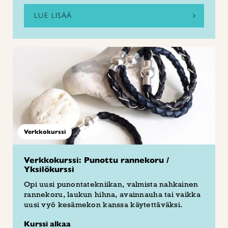
LUE LISÄÄ
Verkkokurssi
Verkkokurssi: Punottu rannekoru /
Yksilökurssi
Opi uusi punontatekniikan, valmista nahkainen
rannekoru, laukun hihna, avainnauha tai vaikka
uusi vyö kesämekon kanssa käytettäväksi.
Kurssi alkaa