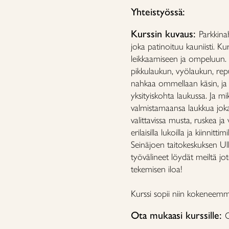
Yhteistyössä:
Kurssin kuvaus:
Parkkina
joka patinoituu kauniisti. K
leikkaamiseen ja ompeluun. V
pikkulaukun, vyölaukun, repu
nahkaa ommellaan käsin, ja
yksityiskohta laukussa. Ja m
valmistamaansa laukkua joka 
valittavissa musta, ruskea j
erilaisilla lukoilla ja kiinnit
Seinäjoen taitokeskuksen Ulla
työvälineet löydät meiltä jo
tekemisen iloa!
Kurssi sopii niin kokeneemmill
Ota mukaasi kurssille:
O