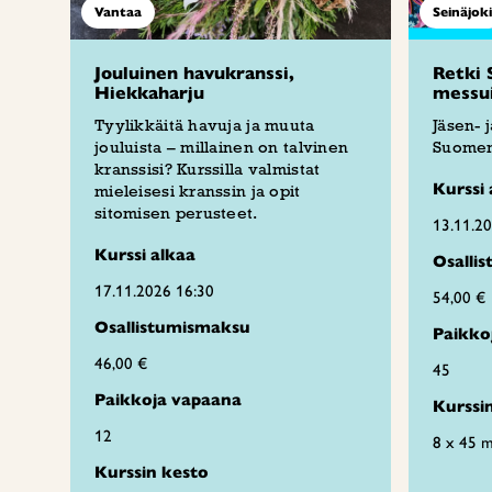
Vantaa
Seinäjoki
Jouluinen havukranssi,
Retki 
Hiekkaharju
messui
Tyylikkäitä havuja ja muuta
Jäsen- 
jouluista – millainen on talvinen
Suomen
kranssisi? Kurssilla valmistat
Kurssi 
mieleisesi kranssin ja opit
sitomisen perusteet.
13.11.2
Kurssi alkaa
Osalli
17.11.2026 16:30
54,00 €
Osallistumismaksu
Paikko
46,00 €
45
Paikkoja vapaana
Kurssi
12
8 x 45 m
Kurssin kesto