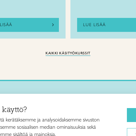
LISÄÄ
LUE LISÄÄ
KAIKKI KÄSITYÖKURSSIT
Käsityökurssit ja koulutus
iitto /
 käyttö?
ja taideteollisuusliitto Taito ry
Ajankohtaista
ankatu 61
Käsityöohjeet
tä kerätäksemme ja analysoidaksemme sivuston
Helsinki
aksemme sosiaalisen median ominaisuuksia sekä
Me olemme Taito
040 7525 160
mme sisältöä ja mainoksia.