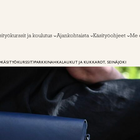
ityökurssit ja koulutus
Ajankohtaista
Käsityöohjeet
Me 
KÄSITYÖKURSSIT
PARKKINAHKALAUKUT JA KUKKAROT, SEINÄJOKI