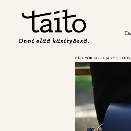
Siirry
sisältöön
Käs
KÄSITYÖKURSSIT JA KOULUTUS