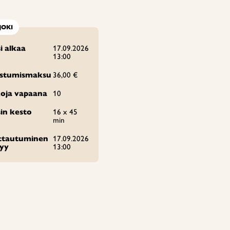
JOKI
i alkaa
17.09.2026
13:00
istumismaksu
36,00 €
oja vapaana
10
in kesto
16 x 45
min
ittautuminen
17.09.2026
tyy
13:00