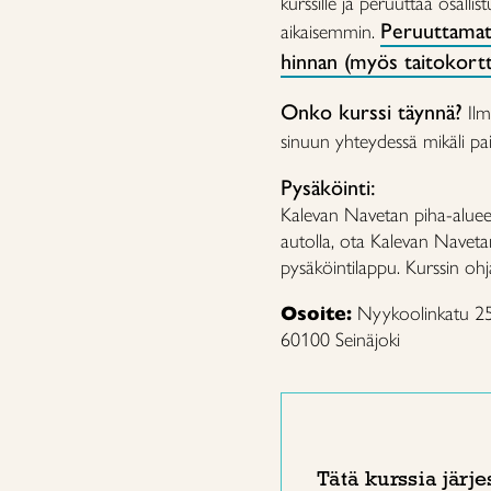
kurssille ja peruuttaa osalli
Peruuttamat
aikaisemmin.
hinnan (myös taitokorttil
Onko kurssi täynnä?
Ilm
sinuun yhteydessä mikäli paik
Pysäköinti:
Kalevan Navetan piha-alueell
autolla, ota Kalevan Naveta
pysäköintilappu. Kurssin ohj
Osoite:
Nyykoolinkatu 25,
60100 Seinäjoki
Tätä kurssia järje