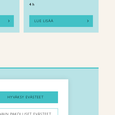
4 h
LUE LISÄÄ
Kirjaudu Arviin
Kirjaudu Taitocampukseen
HYVÄKSY EVÄSTEET
Taitoliitto:
VAIN PAKOLLISET EVÄSTEET