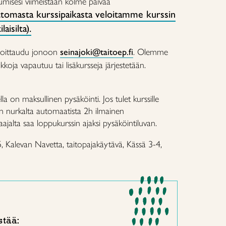
stumisesi viimeistään kolme päivää
tomasta kurssipaikasta veloitamme kurssin
aisilta).
oittaudu jonoon
seinajoki@taitoep.fi
. Olemme
koja vapautuu tai lisäkursseja järjestetään.
a on maksullinen pysäköinti. Jos tulet kurssille
n nurkalta automaatista 2h ilmainen
aajalta saa loppukurssin ajaksi pysäköintiluvan.
 Kalevan Navetta, taitopajakäytävä, Kässä 3-4,
stää: