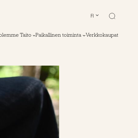
FI
olemme Taito
Paikallinen toiminta
Verkkokaupat