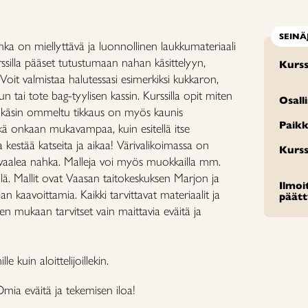
SEINÄ
hka on miellyttävä ja luonnollinen laukkumateriaali
urssilla pääset tutustumaan nahan käsittelyyn,
Kurss
oit valmistaa halutessasi esimerkiksi kukkaron,
n tai tote bag-tyylisen kassin. Kurssilla opit miten
Osall
 käsin ommeltu tikkaus on myös kaunis
Paikk
ikä onkaan mukavampaa, kuin esitellä itse
kestää katseita ja aikaa! Värivalikoimassa on
Kurss
a vaalea nahka. Malleja voi myös muokkailla mm.
timillä. Mallit ovat Vaasan taitokeskuksen Marjon ja
Ilmo
n kaavoittamia. Kaikki tarvittavat materiaalit ja
päät
ten mukaan tarvitset vain maittavia eväitä ja
e kuin aloittelijoillekin.
mia eväitä ja tekemisen iloa!