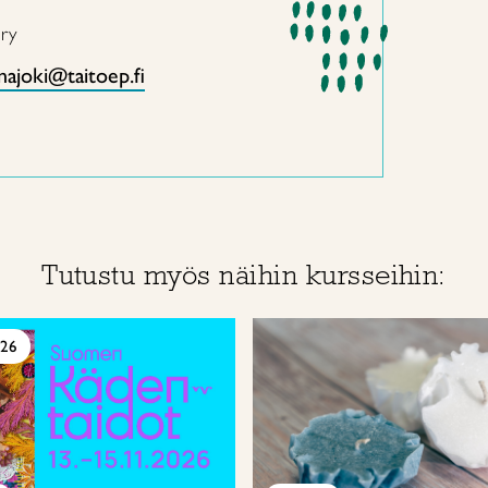
 ry
najoki@taitoep.fi
Tutustu myös näihin kursseihin:
026