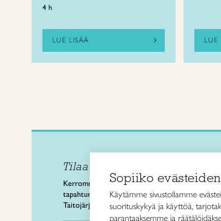
4 h
LUE LISÄÄ
LUE 
Tilaa uutiskirje
Taitol
Sopiiko evästeiden
Käsi- 
Kerromme käsityön valtakunnallisista
Kalev
Käytämme sivustollamme evästei
tapahtumista ja uutisista sekä
00180 
Taitojärjestön toiminnasta.
suorituskykyä ja käyttöä, tarjot
puh. 
parantaaksemme ja räätälöidäkse