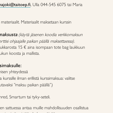
najoki@taitoep.fi
, Ulla 044-545 6075 tai Maria
materiaalit. Materiaalit maksetaan kurssin
maksusta
(käytä jäsenen koodia verkkomaksun
ttisi ohjaajalle paikan päällä maksettaessa).
 kukkarosta 15 € aina isompaan tote bag laukkuun
kun koosta ja mallista.
imaksulle:
misen yhteydessä
a kurssille ilman erillistä kurssimaksua: valitse
tavaksi ”maksu paikan päällä”.)
enred, Smartum tai tyky-seteli.
n sattuessa antaa muille mahdollisuuden osallistua