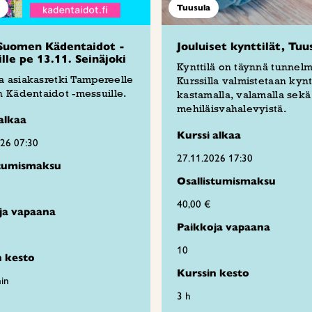
Tuusula
Suomen Kädentaidot -
Jouluiset kynttilät, Tuu
lle pe 13.11. Seinäjoki
Kynttilä on täynnä tunnelm
ja asiakasretki Tampereelle
Kurssilla valmistetaan kyntt
 Kädentaidot -messuille.
kastamalla, valamalla sekä
mehiläisvahalevyistä.
alkaa
Kurssi alkaa
026 07:30
27.11.2026 17:30
stumismaksu
Osallistumismaksu
40,00 €
ja vapaana
Paikkoja vapaana
10
n kesto
Kurssin kesto
in
3 h