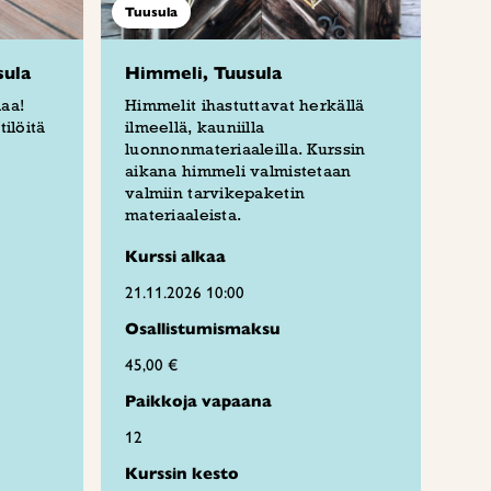
Tuusula
sula
Himmeli, Tuusula
aa!
Himmelit ihastuttavat herkällä
ilöitä
ilmeellä, kauniilla
luonnonmateriaaleilla. Kurssin
aikana himmeli valmistetaan
valmiin tarvikepaketin
materiaaleista.
Kurssi alkaa
21.11.2026 10:00
Osallistumismaksu
45,00 €
Paikkoja vapaana
12
Kurssin kesto