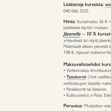
Lisätietoja kurssista:
sei
040-066 3525
Hinta:
Kurssimaksu 36 € + 
päätteeksi käytön mukaan.
Jäsenelle
– 10 % kurssi
yhteydessä tai näytä jäsenkor
Materiaalit alkaen pienestä
108 €, riippuen kukkaron/lau
Maksuvaihtoehdot kurss
• Verkkomaksu ilmoittautu
•
Taitokortti
(Voit osallistu
verkkokaupan kassalla maksu
• Pankkikortti tai käteinen
• Kulttuuriedut: e-Passi, Ed
Peruutus:
Muistathan estee