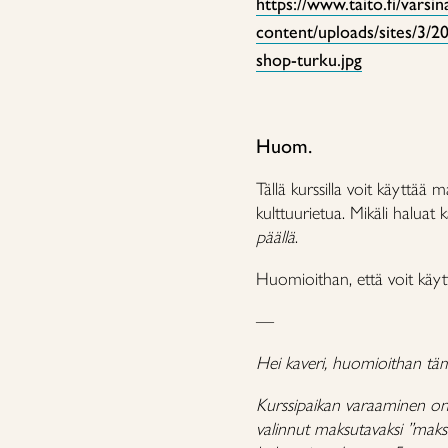
https://www.taito.fi/varsi
content/uploads/sites/3/
shop-turku.jpg
Huom.
Tällä kurssilla voit käyttä
kulttuurietua. Mikäli haluat 
päällä
.
Huomioithan, että voit käytt
—
Hei kaveri, huomioithan tä
Kurssipaikan varaaminen on 
valinnut maksutavaksi ”maks