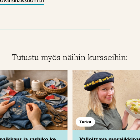
ovarsinaissuomi.fi
Tutustu myös näihin kursseihin:
Turku
paikkaus ja sashiko ke
Valloittava mosaiikkipa