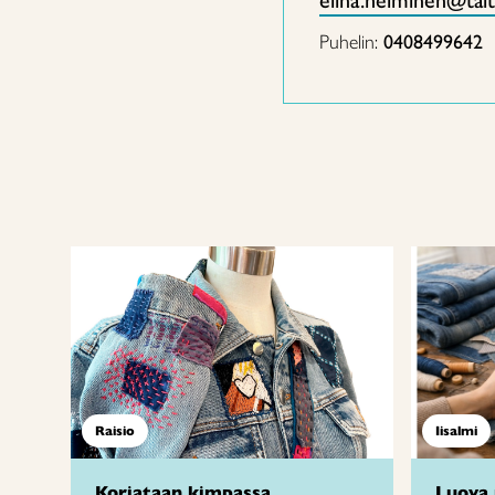
elina.helminen@tait
Puhelin:
0408499642
Raisio
Iisalmi
Korjataan kimpassa
Luova 