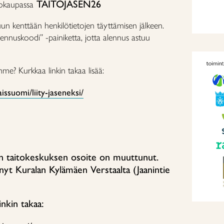
TAITOJASEN26
okaupassa
uun kenttään henkilötietojen täyttämisen jälkeen.
ennuskoodi” -painiketta, jotta alennus astuu
mme? Kurkkaa linkin takaa lisää:
aissuomi/liity-jaseneksi/
n taitokeskuksen osoite on muuttunut.
yt Kuralan Kylämäen Verstaalta (Jaanintie
nkin takaa: