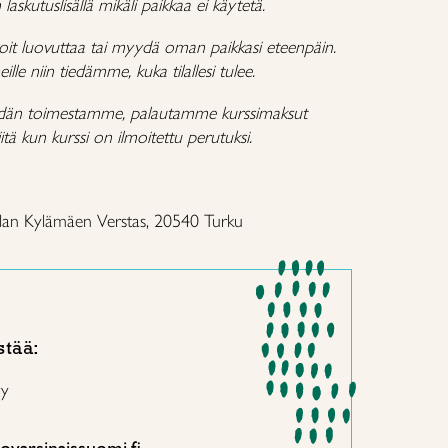
skutuslisällä mikäli paikkaa ei käytetä.
voit luovuttaa tai myydä oman paikkasi eteenpäin.
ille niin tiedämme, kuka tilallesi tulee.
eidän toimestamme, palautamme kurssimaksut
iitä kun kurssi on ilmoitettu perutuksi.
alan Kylämäen Verstas, 20540 Turku
stää:
ry