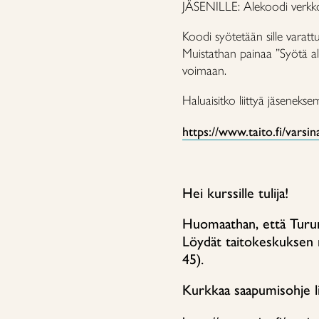
JÄSENILLE: Alekoodi verkk
Koodi syötetään sille varatt
Muistathan painaa ”Syötä al
voimaan.
Haluaisitko liittyä jäsenekse
https://www.taito.fi/varsin
Hei kurssille tulija!
Huomaathan, että Turu
Löydät taitokeskuksen n
45).
Kurkkaa saapumisohje li