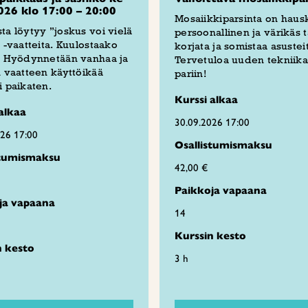
026 klo 17:00 – 20:00
Mosaiikkiparsinta on haus
ta löytyy ”joskus voi vielä
persoonallinen ja värikäs 
” -vaatteita. Kuulostaako
korjata ja somistaa asustei
a? Hyödynnetään vanhaa ja
Tervetuloa uuden tekniik
n vaatteen käyttöikää
pariin!
i paikaten.
Kurssi alkaa
alkaa
30.09.2026 17:00
026 17:00
Osallistumismaksu
stumismaksu
42,00 €
Paikkoja vapaana
ja vapaana
14
Kurssin kesto
n kesto
3 h