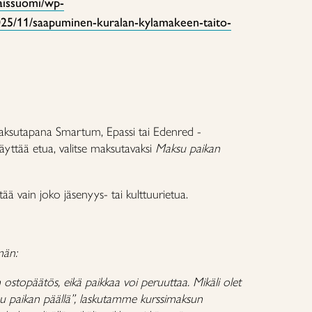
naissuomi/wp-
2025/11/saapuminen-kuralan-kylamakeen-taito-
ä maksutapana Smartum, Epassi tai Edenred -
käyttää etua, valitse maksutavaksi
Maksu paikan
ää vain joko jäsenyys- tai kulttuurietua.
män:
ostopäätös, eikä paikkaa voi peruuttaa. Mikäli olet
u paikan päällä”, laskutamme kurssimaksun