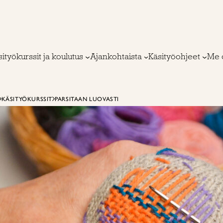
ityökurssit ja koulutus
Ajankohtaista
Käsityöohjeet
Me 
KÄSITYÖKURSSIT
PARSITAAN LUOVASTI