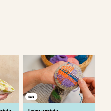
Salo
rsinta
Luova parsinta