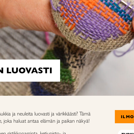
N LUOVASTI
kia ja neuleita luovasti ja värikkäästi? Tämä
ILM
lle, joka haluat antaa elämän ja paikan näkyä!
en ristikkoparsinta, ketjupisto- ja