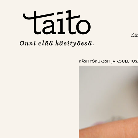
Siirry
sisältöön
Käs
KÄSITYÖKURSSIT JA KOULUTUS