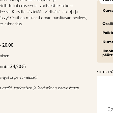
TURK
lla kaikki erikseen tai yhdistellä tekniikoita
Kurss
leessa. Kurssilla käytetään värikkäitä lankoja ja
 näkyy! Otathan mukaasi oman parsittavan neuleesi,
ro esimerkiksi.
Osall
Paikk
Kurss
– 20.00
Ilmo
päät
minen.
hinta 34,20€)
YHTEISTY
langat ja parsinneulan)
ssa meiltä kotimaisen ja laadukkaan parsinsienen