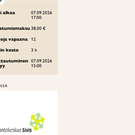
U
i alkaa
07.09.2026
17:00
istumismaksu
38,00 €
oja vapaana
12
in kesto
3 h
ittautuminen
07.09.2026
tyy
15:00
ÖSSÄ