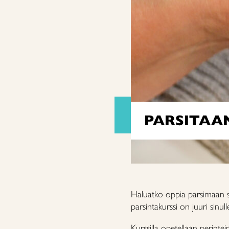
PARSITAA
Haluatko oppia parsimaan suk
parsintakurssi on juuri sinu
Kurssilla opetellaan perintein