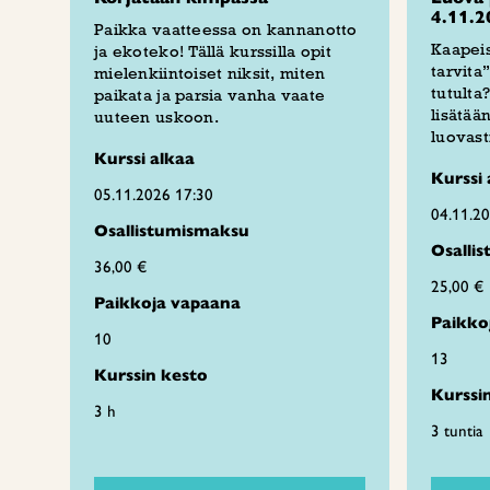
4.11.2
Paikka vaatteessa on kannanotto
Kaapeis
ja ekoteko! Tällä kurssilla opit
tarvita
mielenkiintoiset niksit, miten
tutult
paikata ja parsia vanha vaate
lisätää
uuteen uskoon.
luovast
Kurssi alkaa
Kurssi 
05.11.2026 17:30
04.11.2
Osallistumismaksu
Osalli
36,00 €
25,00 €
Paikkoja vapaana
Paikko
10
13
Kurssin kesto
Kurssi
3 h
3 tuntia