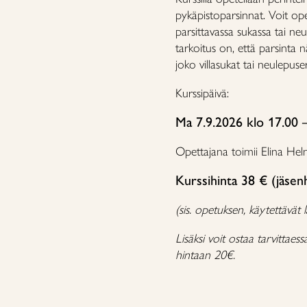
pykäpistoparsinnat. Voit opete
parsittavassa sukassa tai neu
tarkoitus on, että parsinta
joko villasukat tai neulepuse
Kurssipäivä:
Ma 7.9.2026 klo 17.00 
Opettajana toimii Elina Hel
Kurssihinta 38 € (jäsen
(sis. opetuksen, käytettävät 
Lisäksi voit ostaa tarvittae
hintaan 20€.