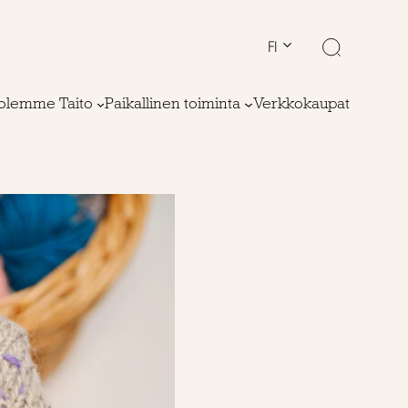
FI
olemme Taito
Paikallinen toiminta
Verkkokaupat