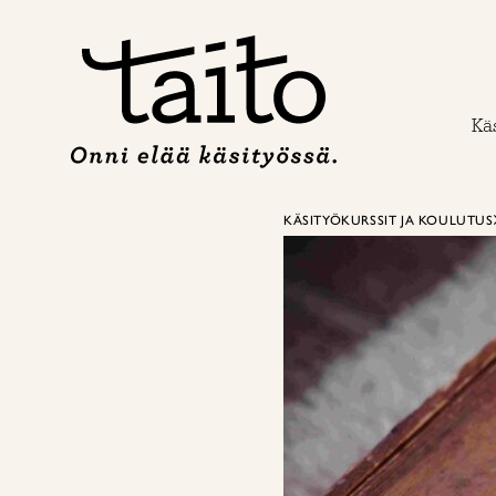
Siirry
sisältöön
Käs
KÄSITYÖKURSSIT JA KOULUTUS