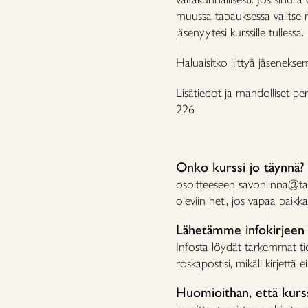
muussa tapauksessa valitse
jäsenyytesi kurssille tullessa.
Haluaisitko liittyä jäsenekse
Lisätiedot ja mahdolliset p
226
Onko kurssi jo täynnä
osoitteeseen savonlinna@tai
oleviin heti, jos vapaa paikk
Lähetämme infokirjeen
Infosta löydät tarkemmat tied
roskapostisi, mikäli kirjettä e
Huomioithan, että kurss