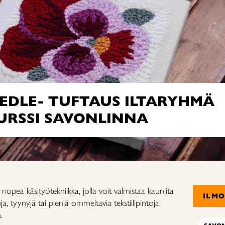
EDLE- TUFTAUS ILTARYHMÄ
URSSI SAVONLINNA
pea käsityötekniikka, jolla voit valmistaa kauniita
ILM
luja, tyynyjä tai pieniä ommeltavia tekstiilipintoja
.