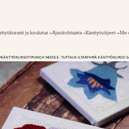
ityökurssit ja koulutus
Ajankohtaista
Käsityöohjeet
Me 
KÄSITYÖKURSSIT
PUNCH NEEDLE- TUFTAUS ILTARYHMÄ KÄSITYÖKURSSI 