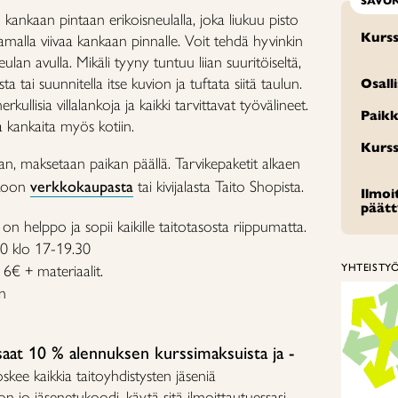
SAVO
kankaan pintaan erikoisneulalla, joka liukuu pisto
Kurss
samalla viivaa kankaan pinnalle. Voit tehdä hyvinkin
ulan avulla. Mikäli tyyny tuntuu liian suuritöiseltä,
ista tai suunnitella itse kuvion ja tuftata siitä taulun.
Osall
rkullisia villalankoja ja kaikki tarvittavat työvälineet.
Paikk
ja kankaita myös kotiin.
Kurss
, maksetaan paikan päällä. Tarvikepaketit alkaen
kkoon
verkkokaupasta
tai kivijalasta Taito Shopista.
Ilmo
päät
i on helppo ja sopii kaikille taitotasosta riippumatta.
10 klo 17-19.30
6€ + materiaalit.
YHTEISTY
n
 saat 10 % alennuksen kurssimaksuista ja -
skee kaikkia taitoyhdistysten jäseniä
a on jo jäsenetukoodi, käytä sitä ilmoittautuessasi,