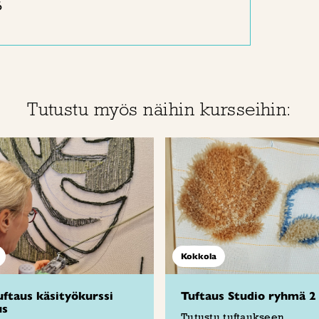
6
Tutustu myös näihin kursseihin:
Kokkola
ftaus käsityökurssi
Tuftaus Studio ryhmä 2
us
Tutustu tuftaukseen