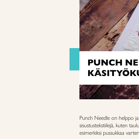
PUNCH NE
KÄSITYÖK
Punch Needle on helppo ja no
sisustustekstiilejä, kuten tau
esimerkiksi pussukkaa varten