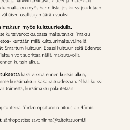
ettaja hankkii tarvittavat laitteet ja materiaalit
en kannalta on myös harmillista, jos kurssi joudutaan
n vähäisen osallistujamäärän vuoksi.
simaksun myös kulttuuriedulla.
alitse kurssiverkkokaupassa maksutavaksi ”maksu
ätietoa- kenttään millä kulttuurimaksuvälineillä
: Smartum kulttuuri, Epassi kulttuuri sekä Edenred
Maksun voit suorittaa näillä maksutavoilla
 ennen kurssin alkua.
ituksetta
kaksi viikkoa ennen kurssin alkua,
mme kurssimaksun kokonaisuudessaan. Mikäli kurssi
yn toimesta, kurssimaksu palautetaan
ppitunteina. Yhden oppitunnin pituus on 45min.
ot
sähköpostitse savonlinna@taitoitasuomi.fi