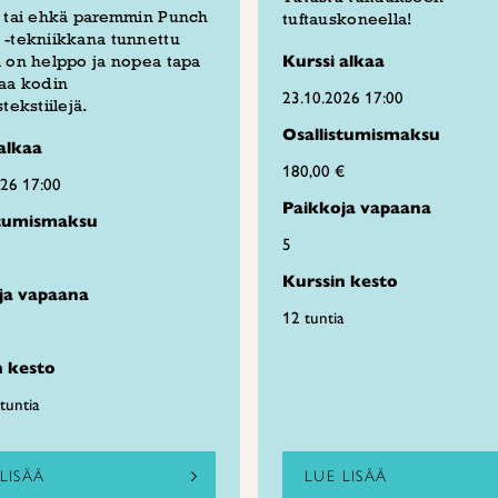
s tai ehkä paremmin Punch
tuftauskoneella!
-tekniikkana tunnettu
 on helppo ja nopea tapa
Kurssi alkaa
aa kodin
23.10.2026 17:00
stekstiilejä.
Osallistumismaksu
alkaa
180,00 €
026 17:00
Paikkoja vapaana
stumismaksu
5
Kurssin kesto
ja vapaana
12 tuntia
n kesto
tuntia
LISÄÄ
LUE LISÄÄ