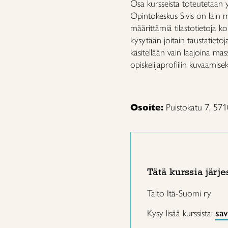
Osa kursseista toteutetaan 
Opintokeskus Sivis on lain 
määrittämiä tilastotietoja koul
kysytään joitain taustatietoj
käsitellään vain laajoina ma
opiskelijaprofiilin kuvaamisek
Osoite:
Puistokatu 7, 57
Tätä kurssia järje
Taito Itä-Suomi ry
sav
Kysy lisää kurssista: