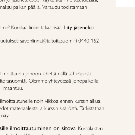
 maksu paikan päällä. Varaudu todistamaan
mme? Kurkkaa linkin takaa lisää:
liity-jäseneksi
eruutukset: savonlinna@taitoitasuomi.fi 0440 162
?
Ilmoittaudu jonoon lähettämällä sähköposti
toitasuomi.fi. Olemme yhteydessä jonopaikoilla
a ilmaantuu.
ilmoittautuneille noin viikkoa ennen kurssin alkua.
ot materiaaleista ja kurssin sisällöstä. Tarkistathan
i näy.
ille
ilmoittautuminen on sitova
. Kurssilaisten