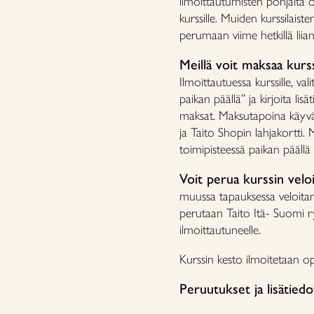
ilmoittautumisten pohjalta op
kurssille. Muiden kurssilaist
perumaan viime hetkillä liia
Meillä voit maksaa kurs
Ilmoittautuessa kurssille, v
paikan päällä” ja kirjoita lis
maksat. Maksutapoina käyvät
ja Taito Shopin lahjakortti. 
toimipisteessä paikan päällä
Voit perua kurssin velo
muussa tapauksessa veloita
perutaan Taito Itä- Suomi r
ilmoittautuneelle.
Kurssin kesto ilmoitetaan o
Peruutukset ja lisätied