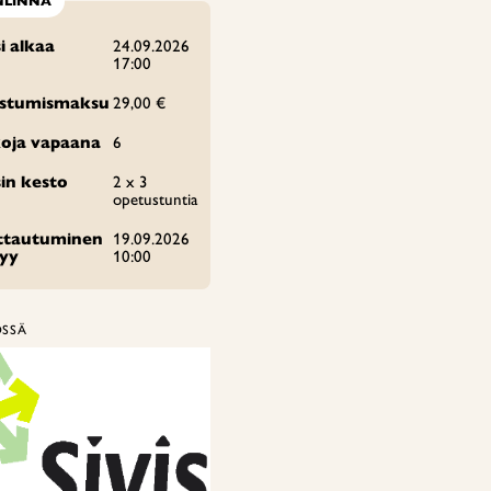
NLINNA
i alkaa
24.09.2026
17:00
istumismaksu
29,00 €
oja vapaana
6
in kesto
2 x 3
opetustuntia
ittautuminen
19.09.2026
tyy
10:00
ÖSSÄ