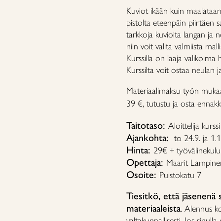
Kuviot ikään kuin maalataan 
pistolta eteenpäin piirtäen 
tarkkoja kuvioita langan ja ne
niin voit valita valmiista mall
Kurssilla on laaja valikoima he
Kurssilta voit ostaa neulan 
Materiaalimaksu työn mukaan
39 €, tutustu ja osta enna
Taitotaso:
Aloittelija kurss
Ajankohta:
to 24.9. ja 1.
Hinta:
29€ + työvälinekulu 
Opettaja:
Maarit Lampine
Osoite:
Puistokatu 7
Tiesitkö, että jäsenenä
materiaaleista
. Alennus ko
valtakunnallisesti. Jos sinull