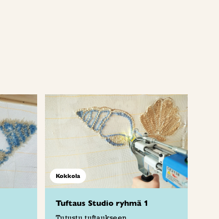
Kokkola
Tuftaus Studio ryhmä 1
Tutustu tuftaukseen