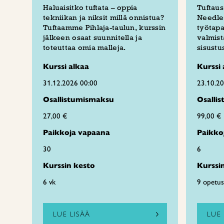
Haluaisitko tuftata – oppia
Tuftau
tekniikan ja niksit millä onnistua?
Needle 
Tuftaamme Pihlaja-taulun, kurssin
työtapa
jälkeen osaat suunnitella ja
valmist
toteuttaa omia malleja.
sisustu
Kurssi alkaa
Kurssi 
31.12.2026 00:00
23.10.2
Osallistumismaksu
Osalli
27,00 €
99,00 €
Paikkoja vapaana
Paikko
30
6
Kurssin kesto
Kurssi
6 vk
9 opetus
LUE LISÄÄ
LUE 