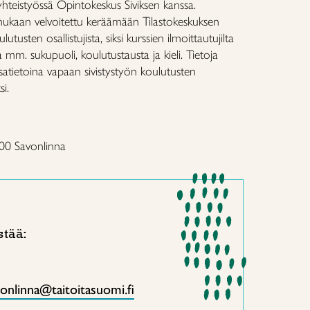
yhteistyössä Opintokeskus Siviksen kanssa.
mukaan velvoitettu keräämään Tilastokeskuksen
utusten osallistujista, siksi kurssien ilmoittautujilta
a mm. sukupuoli, koulutustausta ja kieli. Tietoja
ssatietoina vapaan sivistystyön koulutusten
si.
100 Savonlinna
stää:
onlinna@taitoitasuomi.fi