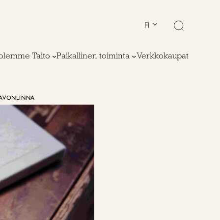
FI
olemme Taito
Paikallinen toiminta
Verkkokaupat
SAVONLINNA