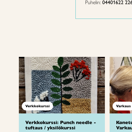
Puhelin:
04401622 22
Verkkokurssi
Varkaus
Verkkokurssi: Punch needle -
Konetu
tuftaus / yksilökurssi
Varka