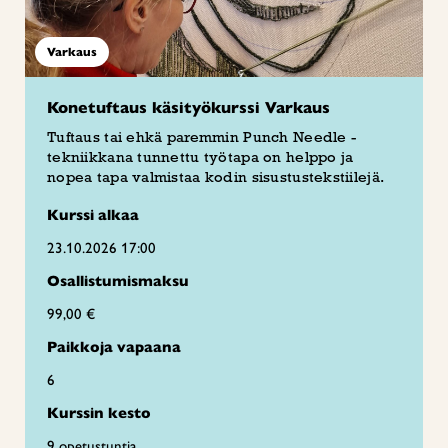
Varkaus
Konetuftaus käsityökurssi Varkaus
Tuftaus tai ehkä paremmin Punch Needle -
tekniikkana tunnettu työtapa on helppo ja
nopea tapa valmistaa kodin sisustustekstiilejä.
Kurssi alkaa
23.10.2026 17:00
Osallistumismaksu
99,00 €
Paikkoja vapaana
6
Kurssin kesto
9 opetustuntia