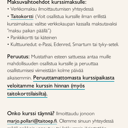
Maksuvaihtoehdot kurssimaksulle:
• Verkkomaksu ilmoittautumisen yhteydessä
•
Taitokortti
(Voit osallistua kurssille ilman erillistä
kurssimaksua: valitse verkkokaupan kassalla maksutavaksi
”maksu paikan päällä”.)
• Pankkikortti tai käteinen
• Kulttuuriedut: e-Passi, Edenred, Smartum tai tyky-seteli.
Peruutus:
Muistathan esteen sattuessa antaa muille
mahdollisuuden osallistua kurssille ja peruuttaa
osallistumisesi viimeistään kolme päivää
Peruuttamattomasta kurssipaikasta
aikaisemmin.
veloitamme kurssin hinnan (myös
taitokorttilaisilta).
Onko kurssi täynnä?
Ilmoittaudu jonoon
marjo.pollari@taitoep.fi
.
Olemme sinuun yhteydessä