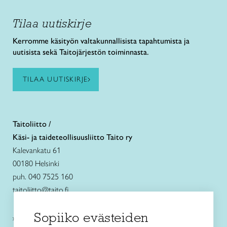
Tilaa uutiskirje
Kerromme käsityön valtakunnallisista tapahtumista ja
uutisista sekä Taitojärjestön toiminnasta.
TILAA UUTISKIRJE
Taitoliitto /
Käsi- ja taideteollisuusliitto Taito ry
Kalevankatu 61
00180 Helsinki
puh. 040 7525 160
taitoliitto@taito.fi
Sopiiko evästeiden
Käsityökurssit ja koulutus