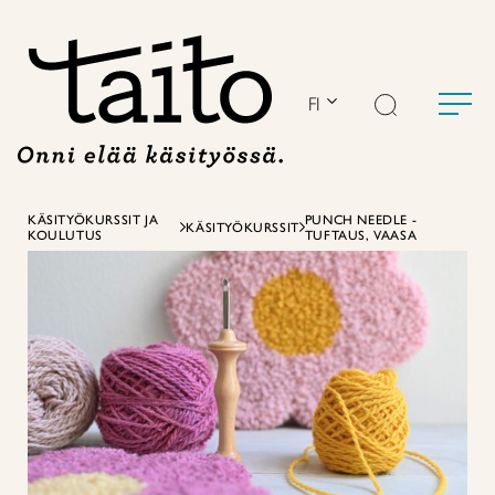
Siirry
sisältöön
FI
KÄSITYÖKURSSIT JA
PUNCH NEEDLE -
KÄSITYÖKURSSIT
KOULUTUS
TUFTAUS, VAASA