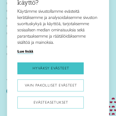
käyttö?
Ajankohtaista
Käsityöohjeet
Käytämme sivustollamme evästeitä
kerätäksemme ja analysoidaksemme sivuston
Me olemme Taito
suorituskykyä ja käyttöä, tarjotaksemme
Paikallinen toiminta
sosiaalisen median ominaisuuksia sekä
Verkkokaupat
parantaaksemme ja räätälöidäksemme
sisältöä ja mainoksia.
Kirjaudu Arviin
Lue lisää
Kirjaudu Taitocampukseen
HYVÄKSY EVÄSTEET
Taitoliitto:
Taito-lehti:
VAIN PAKOLLISET EVÄSTEET
EVÄSTEASETUKSET
Pysäytä animaatiot