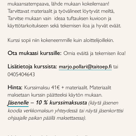
mukaansatempaava, lähde mukaan kokeilemaan!
Tarvittavat materiaalit ja työvälineet löytyvät meiltä,
Tarvitse mukaan vain ideaa tuftauksen kuvioon ja
käyttötarkoitukseen sekä tekemisen iloa ja hyvät eväät.
Kurssi sopii niin kokeneemmille kuin aloittelijoillekin.
Ota mukaasi kurssille:
Omia eväitä ja tekemisen iloa!
Lisätietoja kurssista:
marjo.pollari@taitoep.fi
tai
0405404643
Hinta:
Kurssimaksu 41€ + materiaalit. Materiaalit
maksetaan kurssin päätteeksi käytön mukaan.
Jäsenelle
– 10 % kurssimaksusta
(käytä jäsenen
koodia verkkomaksun yhteydessä tai näytä jäsenkorttisi
ohjaajalle paikan päällä maksettaessa).