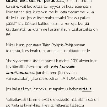
sitova, eikä sitä voi peruuttaa.
Jos et pääsekään
kurssille, voit luovuttaa tai myydä paikkasi eteenpäin.
Ilmoitathan siitä kuitenkin meille, jotta tiedämme, kuka
tilallesi tulee. Jos valitset maksutavaksi ”maksu paikan
päällä” käyttääksesi kulttuurietua, ja kurssipaikka jää
käyttämättä, laskutamme kurssimaksun. Laskustuslisä on
8€.
Mikäli kurssi perutaan Taito Pohjois-Pohjanmaan
toimesta, kurssimaksu palautetaan ilmoittautuneelle.
Yhdistyksemme jäsenet saavat kurssista 10% alennuksen
vain kurssille
käyttämällä jäsenalekoodia
ilmoittautuessa
(tarkistamme jäsenyyden
voimassaolon). Jäsenalekoodi on TAITOJASEN26.
Jos haluat liittyä jäseneksi, se tapahtuu helposti
täällä
.
Valitettavasti tilamme eivät ole esteettömät, sillä niissä on
portaita ja kynnyksiä. Kysy tarvittaessa lisätietoa