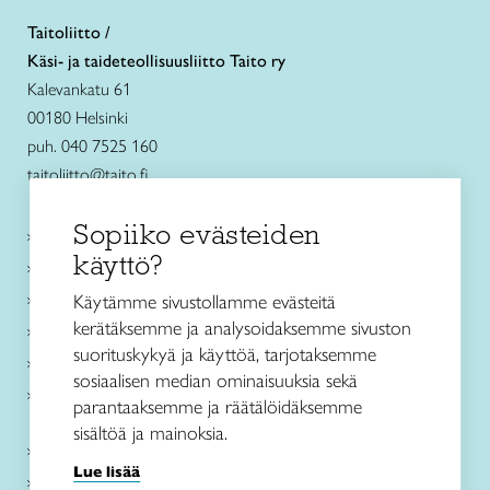
Taitoliitto /
Käsi- ja taideteollisuusliitto Taito ry
Kalevankatu 61
00180 Helsinki
puh. 040 7525 160
taitoliitto@taito.fi
Sopiiko evästeiden
Käsityökurssit ja koulutus
käyttö?
Ajankohtaista
Käsityöohjeet
Käytämme sivustollamme evästeitä
kerätäksemme ja analysoidaksemme sivuston
Me olemme Taito
suorituskykyä ja käyttöä, tarjotaksemme
Paikallinen toiminta
sosiaalisen median ominaisuuksia sekä
Verkkokaupat
parantaaksemme ja räätälöidäksemme
sisältöä ja mainoksia.
Kirjaudu Arviin
Lue lisää
Kirjaudu Taitocampukseen