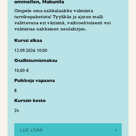
ommellen, Hakunila
Ompele oma nahkalaukku valmiista
tarvikepaketista! Tyylikäs ja ajaton malli
valittavana eri värisinä, vaihtoehtoisesti voi
valmistaa nahkaisen neulakirjan.
Kurssi alkaa
12.09.2026 10:00
Osallistumismaksu
10,00 €
Paikkoja vapaana
8
Kurssin kesto
2h
LUE LISÄÄ