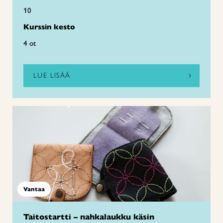
10
Kurssin kesto
4 ot
LUE LISÄÄ
Vantaa
Taitostartti – nahkalaukku käsin