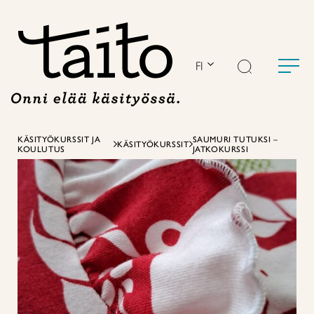
Siirry
sisältöön
FI
KÄSITYÖKURSSIT JA
SAUMURI TUTUKSI –
KÄSITYÖKURSSIT
KOULUTUS
JATKOKURSSI