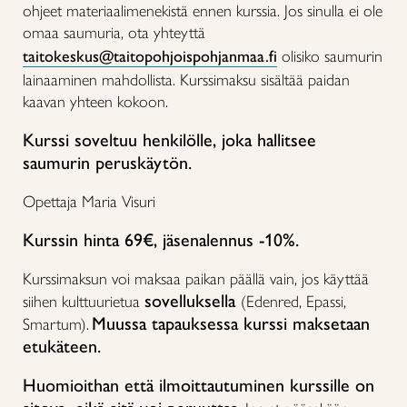
ohjeet materiaalimenekistä ennen kurssia. Jos sinulla ei ole
omaa saumuria, ota yhteyttä
taitokeskus@taitopohjoispohjanmaa.fi
olisiko saumurin
lainaaminen mahdollista. Kurssimaksu sisältää paidan
kaavan yhteen kokoon.
Kurssi soveltuu henkilölle, joka hallitsee
saumurin peruskäytön.
Opettaja Maria Visuri
Kurssin hinta 69€, jäsenalennus -10%.
Kurssimaksun voi maksaa paikan päällä vain, jos käyttää
sovelluksella
siihen kulttuurietua
(Edenred, Epassi,
Muussa tapauksessa kurssi maksetaan
Smartum).
etukäteen.
Huomioithan että ilmoittautuminen kurssille on