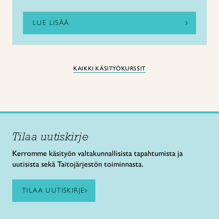
LUE LISÄÄ
KAIKKI KÄSITYÖKURSSIT
Tilaa uutiskirje
Kerromme käsityön valtakunnallisista tapahtumista ja
uutisista sekä Taitojärjestön toiminnasta.
TILAA UUTISKIRJE