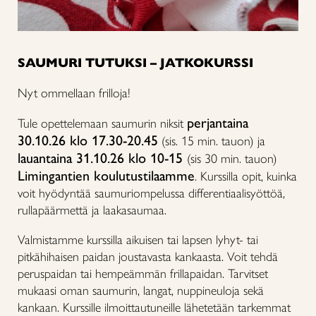
SAUMURI TUTUKSI – JATKOKURSSI
Nyt ommellaan frilloja!
perjantaina
Tule opettelemaan saumurin niksit
30.10.26 klo 17.30-20.45
(sis. 15 min. tauon) ja
lauantaina 31.10.26 klo 10-15
(sis 30 min. tauon)
Limingantien koulutustilaamme
. Kurssilla opit, kuinka
voit hyödyntää saumuriompelussa differentiaalisyöttöä,
rullapäärmettä ja laakasaumaa.
Valmistamme kurssilla aikuisen tai lapsen lyhyt- tai
pitkähihaisen paidan joustavasta kankaasta. Voit tehdä
peruspaidan tai hempeämmän frillapaidan. Tarvitset
mukaasi oman saumurin, langat, nuppineuloja sekä
kankaan. Kurssille ilmoittautuneille lähetetään tarkemmat