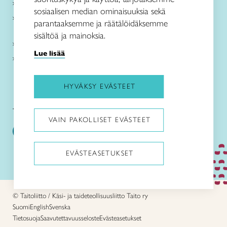
Paikallinen toiminta
sosiaalisen median ominaisuuksia sekä
Verkkokaupat
parantaaksemme ja räätälöidäksemme
sisältöä ja mainoksia.
Kirjaudu Arviin
Lue lisää
Kirjaudu Taitocampukseen
HYVÄKSY EVÄSTEET
Taitoliitto:
Taito-lehti:
VAIN PAKOLLISET EVÄSTEET
EVÄSTEASETUKSET
Pysäytä animaatiot
© Taitoliitto / Käsi- ja taideteollisuusliitto Taito ry
Suomi
English
Svenska
Tietosuoja
Saavutettavuusseloste
Evästeasetukset