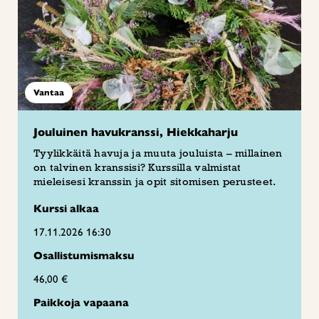
Vantaa
Jouluinen havukranssi, Hiekkaharju
Tyylikkäitä havuja ja muuta jouluista – millainen
on talvinen kranssisi? Kurssilla valmistat
mieleisesi kranssin ja opit sitomisen perusteet.
Kurssi alkaa
17.11.2026 16:30
Osallistumismaksu
46,00 €
Paikkoja vapaana