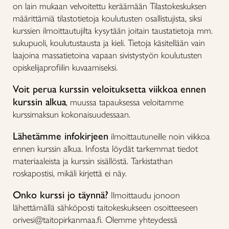
on lain mukaan velvoitettu keräämään Tilastokeskuksen
määrittämiä tilastotietoja koulutusten osallistujista, siksi
kurssien ilmoittautujilta kysytään joitain taustatietoja mm.
sukupuoli, koulutustausta ja kieli. Tietoja käsitellään vain
laajoina massatietoina vapaan sivistystyön koulutusten
opiskelijaprofiilin kuvaamiseksi.
Voit perua kurssin veloituksetta viikkoa ennen
kurssin alkua
, muussa tapauksessa veloitamme
kurssimaksun kokonaisuudessaan.
Lähetämme infokirjeen
ilmoittautuneille noin viikkoa
ennen kurssin alkua. Infosta löydät tarkemmat tiedot
materiaaleista ja kurssin sisällöstä. Tarkistathan
roskapostisi, mikäli kirjettä ei näy.
Onko kurssi jo täynnä?
Ilmoittaudu jonoon
lähettämällä sähköposti taitokeskukseen osoitteeseen
orivesi@taitopirkanmaa.fi. Olemme yhteydessä