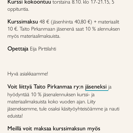
Kurssi kokoontuu
torstaina 8.10. klo 17-21.15, 5
oppituntia.
Kurssimaksu
48 € (jäsenhinta 40,80 €) + materiaalit
10 €. Taito Pirkanmaan jäsenenä saat 10 % alennuksen
myös materiaalimaksuista.
Opettaja
Eija Pirttilahti
Hyvä asiakkaamme!
Voit liittyä Taito Pirkanmaa ry:n
jäseneksi
ja
hyödyntää 10 % jäsenalennuksen kurssi- ja
materiaalimaksuista koko vuoden ajan. Liity
jäseneksemme, tule osaksi käsityöyhteisöämme ja nauti
eduista!
Meillä voit maksaa kurssimaksun myös