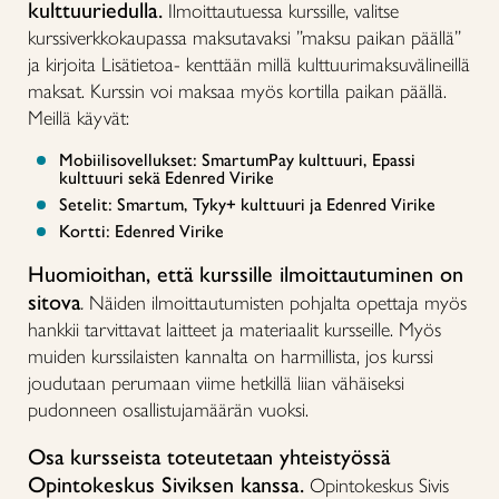
kulttuuriedulla.
Ilmoittautuessa kurssille, valitse
kurssiverkkokaupassa maksutavaksi ”maksu paikan päällä”
ja kirjoita Lisätietoa- kenttään millä kulttuurimaksuvälineillä
maksat. Kurssin voi maksaa myös kortilla paikan päällä.
Meillä käyvät:
Mobiilisovellukset: SmartumPay kulttuuri, Epassi
kulttuuri sekä Edenred Virike
Setelit: Smartum, Tyky+ kulttuuri ja Edenred Virike
Kortti: Edenred Virike
Huomioithan, että kurssille ilmoittautuminen on
sitova
.
Näiden ilmoittautumisten pohjalta opettaja myös
hankkii tarvittavat laitteet ja materiaalit kursseille. Myös
muiden kurssilaisten kannalta on harmillista, jos kurssi
joudutaan perumaan viime hetkillä liian vähäiseksi
pudonneen osallistujamäärän vuoksi.
Osa kursseista toteutetaan yhteistyössä
Opintokeskus Siviksen kanssa.
Opintokeskus Sivis