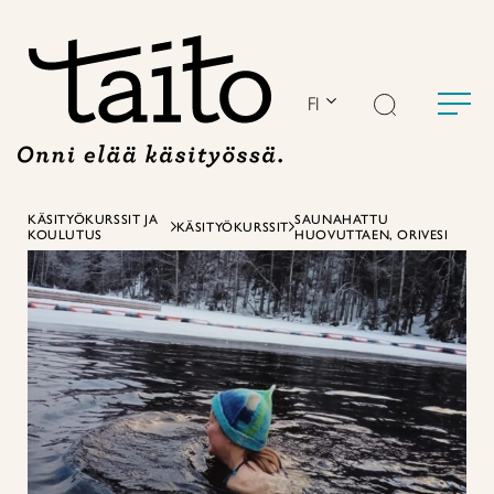
Siirry
sisältöön
FI
KÄSITYÖKURSSIT JA
SAUNAHATTU
KÄSITYÖKURSSIT
KOULUTUS
HUOVUTTAEN, ORIVESI