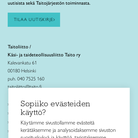
uutisista sekä Taitojärjestön toiminnasta.
TILAA UUTISKIRJE
Taitoliitto /
Käsi- ja taideteollisuusliitto Taito ry
Kalevankatu 61
00180 Helsinki
puh. 040 7525 160
taitoliitto@taito.fi
Sopiiko evästeiden
Käsityökurssit ja koulutus
käyttö?
Ajankohtaista
Käsityöohjeet
Käytämme sivustollamme evästeitä
kerätäksemme ja analysoidaksemme sivuston
Me olemme Taito
suorituskykyä ja käyttöä, tarjotaksemme