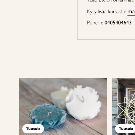
mar
Kysy lisää kurssista:
Puhelin:
0405404643
Tuusula
Tuusula