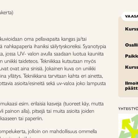
ukerta)
VAAS
Kurss
a kuvioidaan oma pellavapaita kangas ja/tai
Osall
kä nahkapaperia ihaniksi säilytyskoreiksi. Syanotypia
ka, jossa UV- valon avulla saadaan luotua kauniita
Paikk
on uniikki taideteos. Tekniikkaa kutsutaan myös
Kurss
kuvat ovat aina sinisiä. Jokainen kuva on uniikki
na yllätys. Tekniikkana tarvitaan kahta eri ainetta,
ottavia asioita/esineitä sekä uv-valoa joko lampusta
Ilmo
päät
mukaasi esim. erilaisia kasveja (tuoreet käy, mutta
YHTEISTY
 painon alla), pitsejä tai muita asioita joiden
nkaaseen tai paperiin.
 ompelukerta, jolloin on mahdollisuus ommella