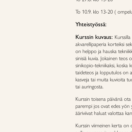
To 10.9. klo 13-20 ( ompel
Yhteistyössä:
Kurssin kuvaus:
Kurssill
akvarellipaperia korteiksi se
on helppo ja hauska tekniik
sinisiä kuvia. Jokainen teos 
sinikopio-tekniikaksi, koska 
taideteos ja lopputulos on ai
kasveja tai muita kuvioita tu
tai auringosta.
Kurssin toisena päivänä ota 
parempi jos ovat edes yön yli
ääriviivat haluat valottaa ka
Kurssin viimeinen kerta on