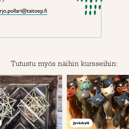
jo.pollari@taitoep.fi
Tutustu myös näihin kursseihin:
Jyväskylä