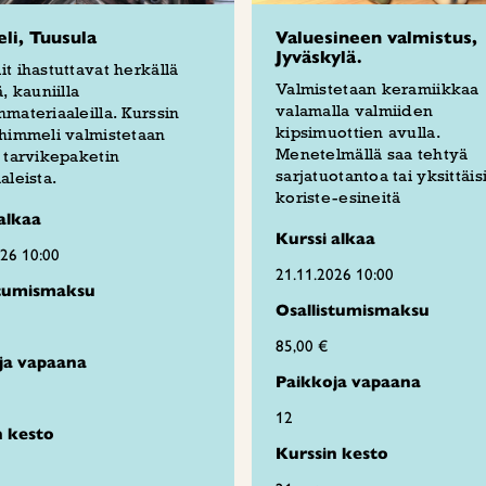
i, Tuusula
Valuesineen valmistus,
Jyväskylä.
t ihastuttavat herkällä
Valmistetaan keramiikkaa
, kauniilla
valamalla valmiiden
materiaaleilla. Kurssin
kipsimuottien avulla.
himmeli valmistetaan
Menetelmällä saa tehtyä
 tarvikepaketin
sarjatuotantoa tai yksittäis
aleista.
koriste-esineitä
alkaa
Kurssi alkaa
026 10:00
21.11.2026 10:00
stumismaksu
Osallistumismaksu
85,00 €
ja vapaana
Paikkoja vapaana
12
n kesto
Kurssin kesto