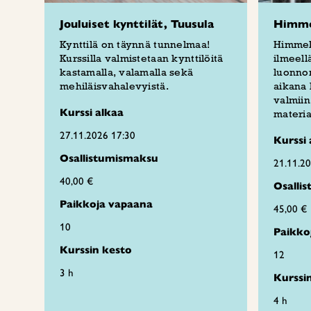
Jouluiset kynttilät, Tuusula
Himmel
Kynttilä on täynnä tunnelmaa!
Himmeli
Kurssilla valmistetaan kynttilöitä
ilmeellä
kastamalla, valamalla sekä
luonnon
mehiläisvahalevyistä.
aikana 
valmiin
Kurssi alkaa
materia
27.11.2026 17:30
Kurssi 
Osallistumismaksu
21.11.2
40,00 €
Osalli
Paikkoja vapaana
45,00 €
10
Paikko
Kurssin kesto
12
3 h
Kurssi
4 h