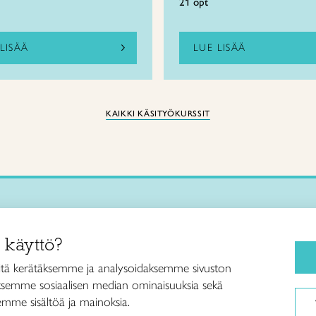
21 opt
LISÄÄ
LUE LISÄÄ
KAIKKI KÄSITYÖKURSSIT
Käsityökurssit ja koulutus
iitto /
 käyttö?
ja taideteollisuusliitto Taito ry
Ajankohtaista
ankatu 61
Käsityöohjeet
tä kerätäksemme ja analysoidaksemme sivuston
Helsinki
aksemme sosiaalisen median ominaisuuksia sekä
Me olemme Taito
040 7525 160
mme sisältöä ja mainoksia.
Paikallinen toiminta