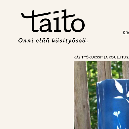
Siirry
sisältöön
Käs
KÄSITYÖKURSSIT JA KOULUTUS