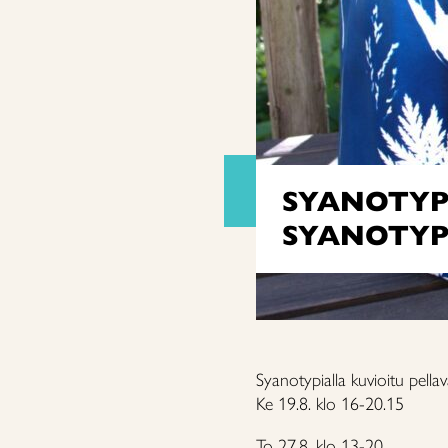
SYANOTYPI
SYANOTYPI
Syanotypialla kuvioitu pella
Ke 19.8. klo 16-20.15
To 27.8. klo 13-20