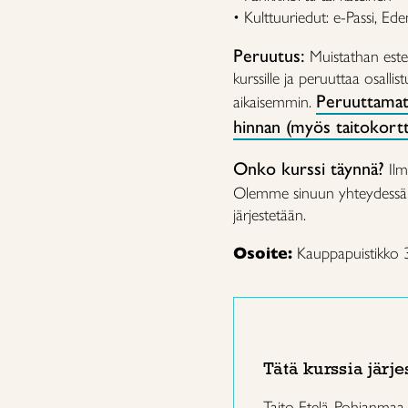
• Kulttuuriedut: e-Passi, Ed
Peruutus:
Muistathan estee
kurssille ja peruuttaa osalli
Peruuttamat
aikaisemmin.
hinnan (myös taitokorttil
Onko kurssi täynnä?
Ilm
Olemme sinuun yhteydessä mi
järjestetään.
Osoite:
Kauppapuistikko 
Tätä kurssia järje
Taito Etelä-Pohjanmaa