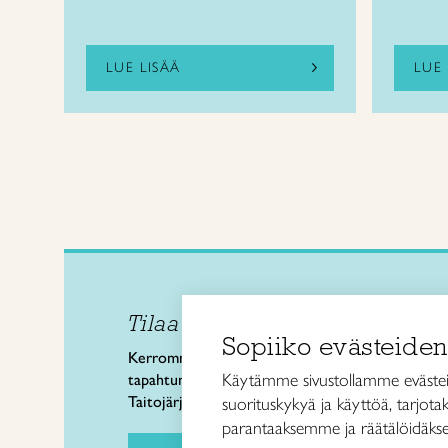
LUE LISÄÄ
LUE 
Tilaa uutiskirje
Taitol
Sopiiko evästeiden
Käsi- 
Kerromme käsityön valtakunnallisista
Kalev
Käytämme sivustollamme evästei
tapahtumista ja uutisista sekä
00180 
Taitojärjestön toiminnasta.
suorituskykyä ja käyttöä, tarjot
puh. 
parantaaksemme ja räätälöidäkse