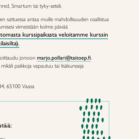
enred, Smartum tai tyky-seteli.
n sattuessa antaa muille mahdollisuuden osallistua
stumisesi viimeistään kolme päivää
tomasta kurssipaikasta veloitamme kurssin
aisilta).
oittaudu jonoon
marjo.pollari@taitoep.fi
.
käli paikkoja vapautuu tai lisäkursseja
34, 65100 Vaasa
stää:
 ry