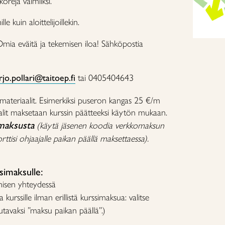
oreja valmiiksi.
e kuin aloittelijoillekin.
mia eväitä ja tekemisen iloa! Sähköpostia
jo.pollari@taitoep.fi
tai 0405404643
ateriaalit. Esimerkiksi puseron kangas 25 €/m
alit maksetaan kurssin päätteeksi käytön mukaan.
maksusta
(käytä jäsenen koodia verkkomaksun
ttisi ohjaajalle paikan päällä maksettaessa).
imaksulle:
misen yhteydessä
a kurssille ilman erillistä kurssimaksua: valitse
tavaksi ”maksu paikan päällä”.)