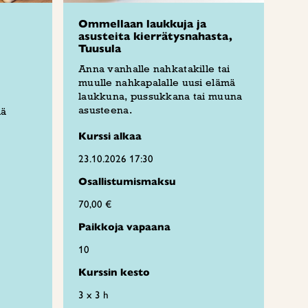
Ommellaan laukkuja ja
asusteita kierrätysnahasta,
Tuusula
Anna vanhalle nahkatakille tai
muulle nahkapalalle uusi elämä
laukkuna, pussukkana tai muuna
asusteena.
iä
Kurssi alkaa
23.10.2026 17:30
Osallistumismaksu
70,00 €
Paikkoja vapaana
10
Kurssin kesto
3 x 3 h