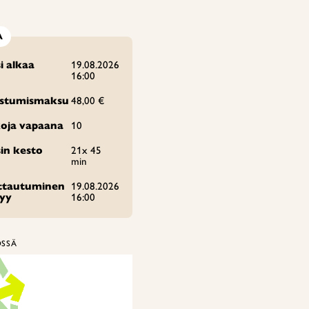
A
i alkaa
19.08.2026
16:00
istumismaksu
48,00 €
oja vapaana
10
in kesto
21x 45
min
ittautuminen
19.08.2026
tyy
16:00
ÖSSÄ