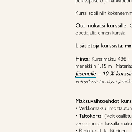
pellavapusero ja nahkapeprik
Kurssi sopii niin kokeneemmill
Ota mukaasi kurssille:
O
opettajalta ennen kurssia.
Lisätietoja kurssista:
mar
Hinta:
Kurssimaksu 48€ + m
menekki n 1.15 m . Materia
Jäsenelle
– 10 % kurssi
yhteydessä tai näytä jäsenkor
Maksuvaihtoehdot kurss
• Verkkomaksu ilmoittautu
•
Taitokortti
(Voit osallistu
verkkokaupan kassalla maksu
• Pankkikortti tai käteinen