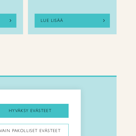
LUE LISÄÄ
Kirjaudu Arviin
Kirjaudu Taitocampukseen
HYVÄKSY EVÄSTEET
Taitoliitto:
VAIN PAKOLLISET EVÄSTEET