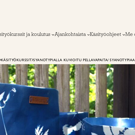
ityökurssit ja koulutus
Ajankohtaista
Käsityöohjeet
Me 
KÄSITYÖKURSSIT
SYANOTYPIALLA KUVIOITU PELLAVAPAITA/ SYANOTYPIAA 