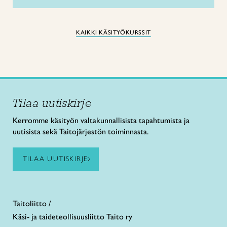
KAIKKI KÄSITYÖKURSSIT
Tilaa uutiskirje
Kerromme käsityön valtakunnallisista tapahtumista ja
uutisista sekä Taitojärjestön toiminnasta.
TILAA UUTISKIRJE
Taitoliitto /
Käsi- ja taideteollisuusliitto Taito ry