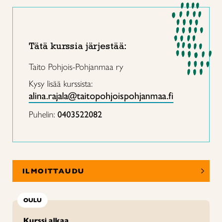
Tätä kurssia järjestää:
Taito Pohjois-Pohjanmaa ry
Kysy lisää kurssista:
alina.rajala@taitopohjoispohjanmaa.fi
Puhelin:
0403522082
ILMOITTAUDU
OULU
Kurssi alkaa