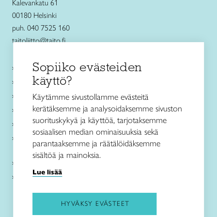
Kalevankatu 61
00180 Helsinki
puh. 040 7525 160
taitoliitto@taito.fi
Sopiiko evästeiden
Käsityökurssit ja koulutus
käyttö?
Ajankohtaista
Käsityöohjeet
Käytämme sivustollamme evästeitä
kerätäksemme ja analysoidaksemme sivuston
Me olemme Taito
suorituskykyä ja käyttöä, tarjotaksemme
Paikallinen toiminta
sosiaalisen median ominaisuuksia sekä
Verkkokaupat
parantaaksemme ja räätälöidäksemme
sisältöä ja mainoksia.
Kirjaudu Arviin
Lue lisää
Kirjaudu Taitocampukseen
HYVÄKSY EVÄSTEET