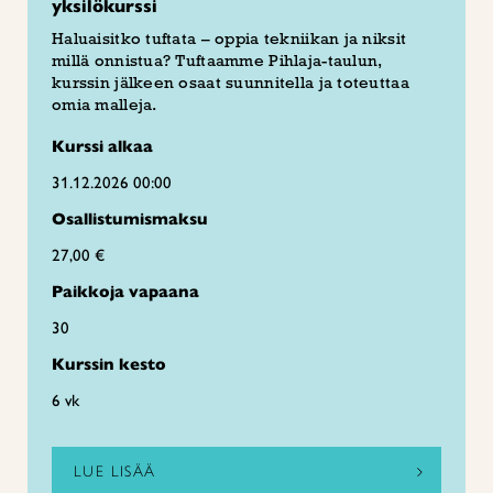
yksilökurssi
Haluaisitko tuftata – oppia tekniikan ja niksit
millä onnistua? Tuftaamme Pihlaja-taulun,
kurssin jälkeen osaat suunnitella ja toteuttaa
omia malleja.
Kurssi alkaa
31.12.2026 00:00
Osallistumismaksu
27,00 €
Paikkoja vapaana
30
Kurssin kesto
6 vk
LUE LISÄÄ