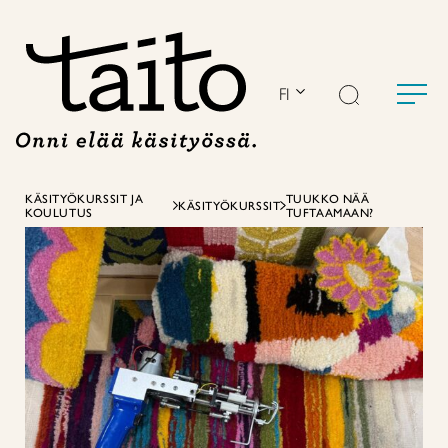
Siirry
sisältöön
FI
KÄSITYÖKURSSIT JA
TUUKKO NÄÄ
KÄSITYÖKURSSIT
KOULUTUS
TUFTAAMAAN?