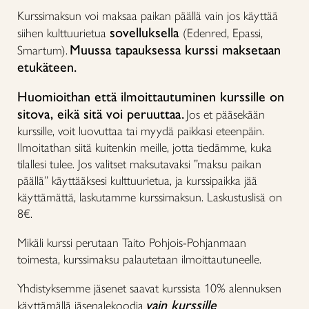
Kurssimaksun voi maksaa paikan päällä vain jos käyttää
sovelluksella
siihen kulttuurietua
(Edenred, Epassi,
Muussa tapauksessa kurssi maksetaan
Smartum).
etukäteen.
Huomioithan että ilmoittautuminen kurssille on
sitova, eikä sitä voi peruuttaa.
Jos et pääsekään
kurssille, voit luovuttaa tai myydä paikkasi eteenpäin.
Ilmoitathan siitä kuitenkin meille, jotta tiedämme, kuka
tilallesi tulee. Jos valitset maksutavaksi ”maksu paikan
päällä” käyttääksesi kulttuurietua, ja kurssipaikka jää
käyttämättä, laskutamme kurssimaksun. Laskustuslisä on
8€.
Mikäli kurssi perutaan Taito Pohjois-Pohjanmaan
toimesta, kurssimaksu palautetaan ilmoittautuneelle.
Yhdistyksemme jäsenet saavat kurssista 10% alennuksen
vain kurssille
käyttämällä jäsenalekoodia