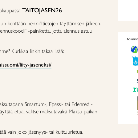
TAITOJASEN26
kokaupassa
uun kenttään henkilötietojen täyttämisen jälkeen.
ennuskoodi” -painiketta, jotta alennus astuu
mme? Kurkkaa linkin takaa lisää:
aissuomi/liity-jaseneksi/
 maksutapana Smartum-, Epassi- tai Edenred -
 käyttää etua, valitse maksutavaksi Maksu paikan
ää vain joko jäsenyys- tai kulttuurietua.