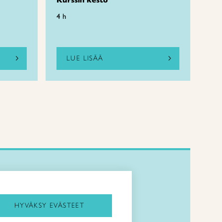
Kurssin kesto
4 h
LUE LISÄÄ
Kirjaudu Arviin
Kirjaudu Taitocampukseen
HYVÄKSY EVÄSTEET