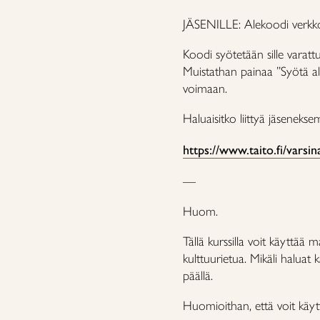
JÄSENILLE: Alekoodi verk
Koodi syötetään sille varatt
Muistathan painaa ”Syötä al
voimaan.
Haluaisitko liittyä jäsenekse
https://www.taito.fi/varsin
—
Huom.
Tällä kurssilla voit käyttää
kulttuurietua. Mikäli haluat
päällä.
Huomioithan, että voit käytt