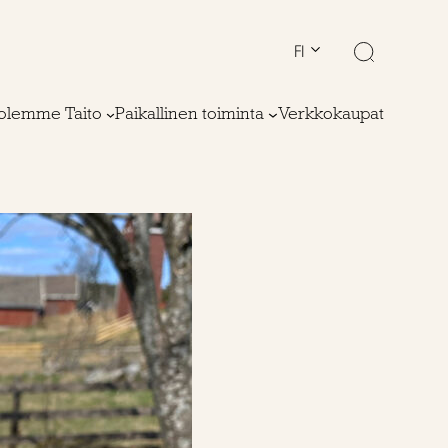
FI
olemme Taito
Paikallinen toiminta
Verkkokaupat