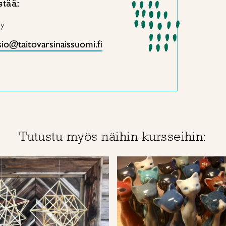
stää:
ry
sio@taitovarsinaissuomi.fi
Tutustu myös näihin kursseihin: