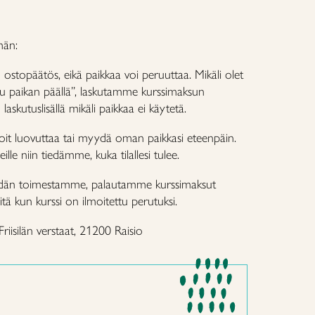
män:
ostopäätös, eikä paikkaa voi peruuttaa. Mikäli olet
u paikan päällä”, laskutamme kurssimaksun
skutuslisällä mikäli paikkaa ei käytetä.
voit luovuttaa tai myydä oman paikkasi eteenpäin.
ille niin tiedämme, kuka tilallesi tulee.
eidän toimestamme, palautamme kurssimaksut
iitä kun kurssi on ilmoitettu perutuksi.
riisilän verstaat, 21200 Raisio