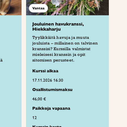
Vantaa
Jouluinen havukranssi,
Hiekkaharju
Tyylikkäitä havuja ja muuta
jouluista – millainen on talvinen
kranssisi? Kurssilla valmistat
mieleisesi kranssin ja opit
iä
sitomisen perusteet.
Kurssi alkaa
17.11.2026 16:30
Osallistumismaksu
46,00 €
Paikkoja vapaana
12