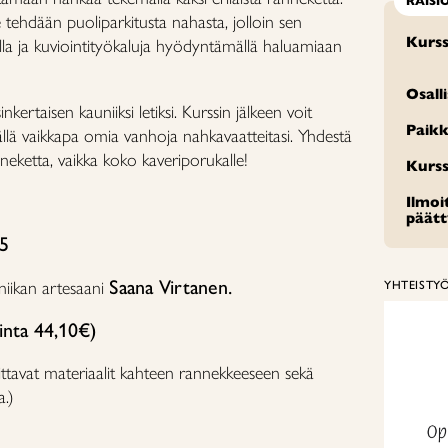
RAISI
ehdään puoliparkitusta nahasta, jolloin sen
Kurss
alla ja kuviointityökaluja hyödyntämällä haluamiaan
Osall
ertaisen kauniiksi letiksi. Kurssin jälkeen voit
Paikk
lä vaikkapa omia vanhoja nahkavaatteitasi. Yhdestä
neketta, vaikka koko kaveriporukalle!
Kurss
Ilmo
päät
15
Saana Virtanen.
niikan artesaani
YHTEISTY
inta 44,10€)
rvittavat materiaalit kahteen rannekkeeseen sekä
a.)