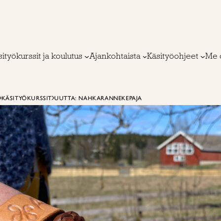
ityökurssit ja koulutus
Ajankohtaista
Käsityöohjeet
Me 
KÄSITYÖKURSSIT
UUTTA: NAHKARANNEKEPAJA