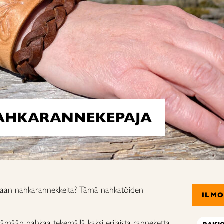
AHKARANNEKEPAJA
maan nahkarannekkeita? Tämä nahkatöiden
ILM
tämään nahkaa tekemällä kaksi erilaista ranneketta.