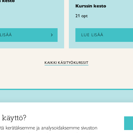
n kesto
Kurssin kesto
21 opt
LISÄÄ
LUE LISÄÄ
KAIKKI KÄSITYÖKURSSIT
Käsityökurssit ja koulutus
iitto /
 käyttö?
ja taideteollisuusliitto Taito ry
Ajankohtaista
ankatu 61
Käsityöohjeet
tä kerätäksemme ja analysoidaksemme sivuston