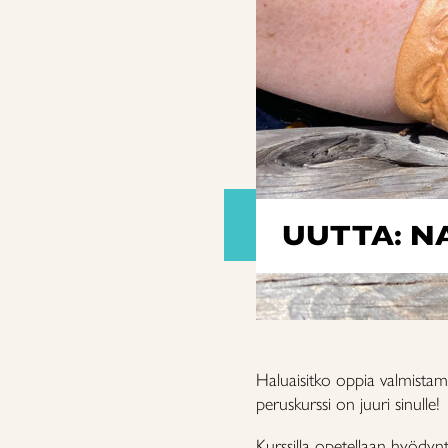
UUTTA: N
Haluaisitko oppia valmista
peruskurssi on juuri sinulle!
Kurssilla opetellaan hyödyn