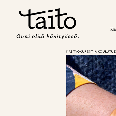
Siirry
sisältöön
Käs
KÄSITYÖKURSSIT JA KOULUTUS