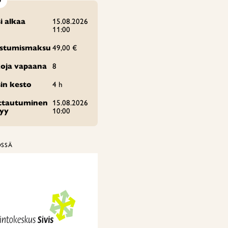
O
i alkaa
15.08.2026
11:00
istumismaksu
49,00 €
oja vapaana
8
in kesto
4 h
ittautuminen
15.08.2026
tyy
10:00
ÖSSÄ