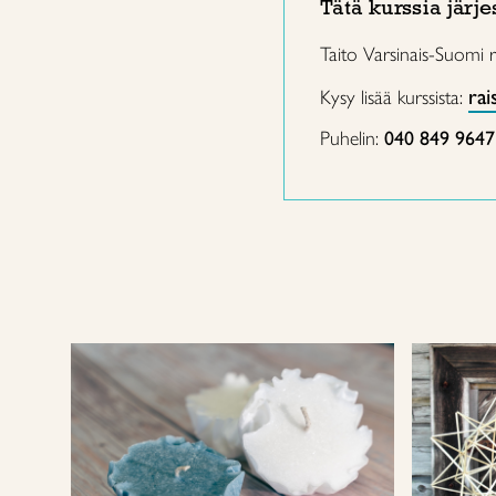
Tätä kurssia järje
Taito Varsinais-Suomi 
rai
Kysy lisää kurssista:
Puhelin:
040 849 9647