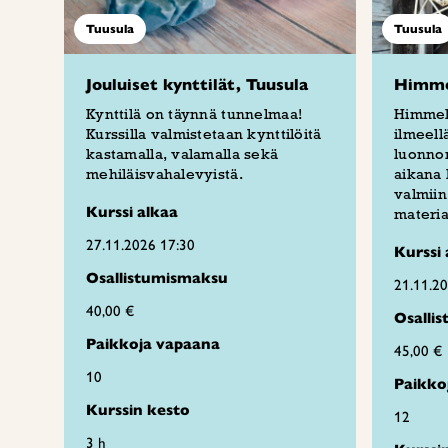
Tuusula
Tuusula
Jouluiset kynttilät, Tuusula
Himmel
Kynttilä on täynnä tunnelmaa!
Himmeli
Kurssilla valmistetaan kynttilöitä
ilmeellä
kastamalla, valamalla sekä
luonnon
mehiläisvahalevyistä.
aikana 
valmiin
Kurssi alkaa
materia
27.11.2026 17:30
Kurssi 
Osallistumismaksu
21.11.2
40,00 €
Osalli
Paikkoja vapaana
45,00 €
10
Paikko
Kurssin kesto
12
3 h