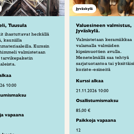
Jyväskylä
i, Tuusula
Valuesineen valmistus,
Jyväskylä.
t ihastuttavat herkällä
Valmistetaan keramiikkaa
, kauniilla
valamalla valmiiden
materiaaleilla. Kurssin
kipsimuottien avulla.
himmeli valmistetaan
Menetelmällä saa tehtyä
 tarvikepaketin
sarjatuotantoa tai yksittäis
aleista.
koriste-esineitä
alkaa
Kurssi alkaa
026 10:00
21.11.2026 10:00
stumismaksu
Osallistumismaksu
85,00 €
ja vapaana
Paikkoja vapaana
12