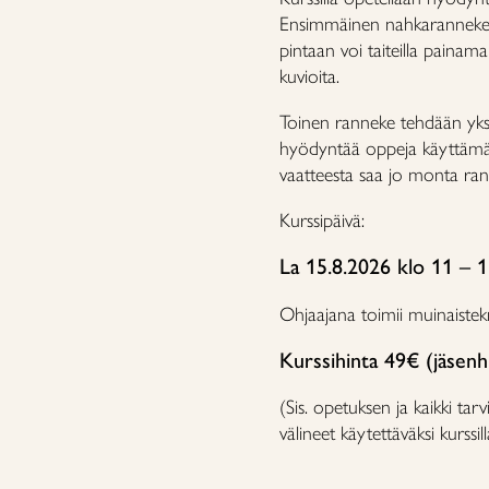
Ensimmäinen nahkaranneke t
pintaan voi taiteilla painam
kuvioita.
Toinen ranneke tehdään yksink
hyödyntää oppeja käyttämäl
vaatteesta saa jo monta ran
Kurssipäivä:
La 15.8.2026 klo 11 – 
Ohjaajana toimii muinaistek
Kurssihinta 49€ (jäsenh
(Sis. opetuksen ja kaikki ta
välineet käytettäväksi kurssill