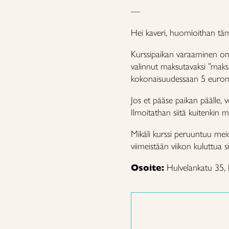
—
Hei kaveri, huomioithan tä
Kurssipaikan varaaminen on 
valinnut maksutavaksi ”maks
kokonaisuudessaan 5 euron la
Jos et pääse paikan päälle, 
Ilmoitathan siitä kuitenkin me
Mikäli kurssi peruuntuu m
viimeistään viikon kuluttua s
Osoite:
Hulvelankatu 35, F