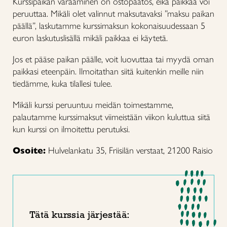
Kurssipaikan varaaminen on ostopäätös, eikä paikkaa voi
peruuttaa. Mikäli olet valinnut maksutavaksi ”maksu paikan
päällä”, laskutamme kurssimaksun kokonaisuudessaan 5
euron laskutuslisällä mikäli paikkaa ei käytetä.
Jos et pääse paikan päälle, voit luovuttaa tai myydä oman
paikkasi eteenpäin. Ilmoitathan siitä kuitenkin meille niin
tiedämme, kuka tilallesi tulee.
Mikäli kurssi peruuntuu meidän toimestamme,
palautamme kurssimaksut viimeistään viikon kuluttua siitä
kun kurssi on ilmoitettu perutuksi.
Osoite:
Hulvelankatu 35, Friisilän verstaat, 21200 Raisio
Tätä kurssia järjestää: