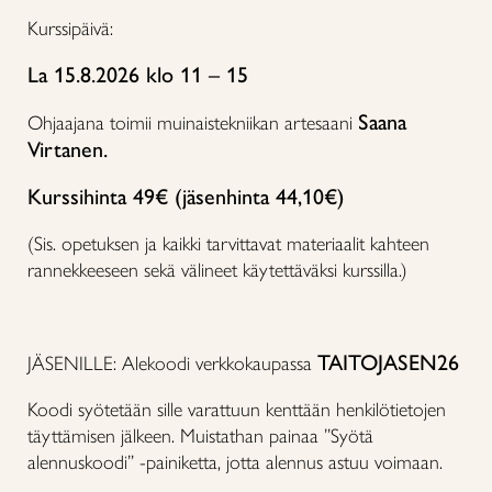
Kurssipäivä:
La 15.8.2026 klo 11 – 15
Saana
Ohjaajana toimii muinaistekniikan artesaani
Virtanen.
Kurssihinta 49€ (jäsenhinta 44,10€)
(Sis. opetuksen ja kaikki tarvittavat materiaalit kahteen
rannekkeeseen sekä välineet käytettäväksi kurssilla.)
TAITOJASEN26
JÄSENILLE: Alekoodi verkkokaupassa
Koodi syötetään sille varattuun kenttään henkilötietojen
täyttämisen jälkeen. Muistathan painaa ”Syötä
alennuskoodi” -painiketta, jotta alennus astuu voimaan.