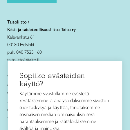
Taitoliitto /
Käsi- ja taideteollisuusliitto Taito ry
Kalevankatu 61
00180 Helsinki
puh. 040 7525 160
taitoliitto@taito.fi
Sopiiko evästeiden
Käsityökurssit ja koulutus
käyttö?
Ajankohtaista
Käsityöohjeet
Käytämme sivustollamme evästeitä
kerätäksemme ja analysoidaksemme sivuston
Me olemme Taito
suorituskykyä ja käyttöä, tarjotaksemme
Paikallinen toiminta
sosiaalisen median ominaisuuksia sekä
Verkkokaupat
parantaaksemme ja räätälöidäksemme
sisältöä ja mainoksia.