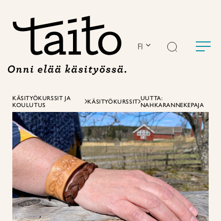
Siirry
sisältöön
FI
KÄSITYÖKURSSIT JA
UUTTA:
KÄSITYÖKURSSIT
KOULUTUS
NAHKARANNEKEPAJA