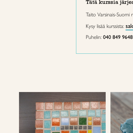
Tätä kurssia järje
Taito Varsinais-Suomi 
sal
Kysy lisää kurssista:
Puhelin:
040 849 9648