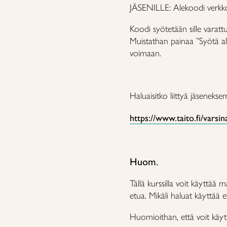
JÄSENILLE: Alekoodi verk
Koodi syötetään sille varatt
Muistathan painaa ”Syötä al
voimaan.
Haluaisitko liittyä jäsenekse
https://www.taito.fi/varsin
Huom.
Tällä kurssilla voit käyttää
etua. Mikäli haluat käyttää 
Huomioithan, että voit käytt