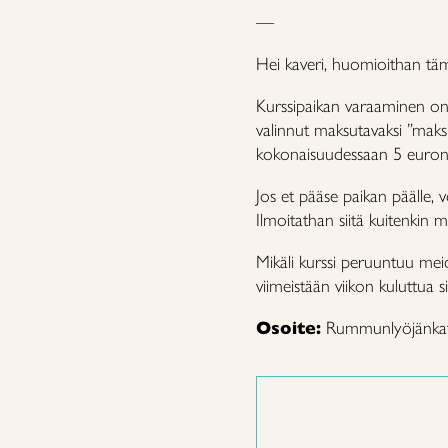
—
Hei kaveri, huomioithan tä
Kurssipaikan varaaminen on 
valinnut maksutavaksi ”maks
kokonaisuudessaan 5 euron la
Jos et pääse paikan päälle, 
Ilmoitathan siitä kuitenkin me
Mikäli kurssi peruuntuu m
viimeistään viikon kuluttua s
Osoite:
Rummunlyöjänkatu 