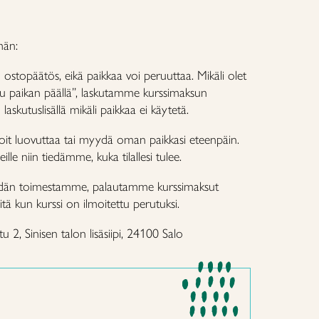
män:
ostopäätös, eikä paikkaa voi peruuttaa. Mikäli olet
u paikan päällä”, laskutamme kurssimaksun
skutuslisällä mikäli paikkaa ei käytetä.
voit luovuttaa tai myydä oman paikkasi eteenpäin.
ille niin tiedämme, kuka tilallesi tulee.
eidän toimestamme, palautamme kurssimaksut
iitä kun kurssi on ilmoitettu perutuksi.
2, Sinisen talon lisäsiipi, 24100 Salo