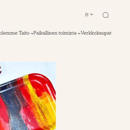
FI
olemme Taito
Paikallinen toiminta
Verkkokaupat