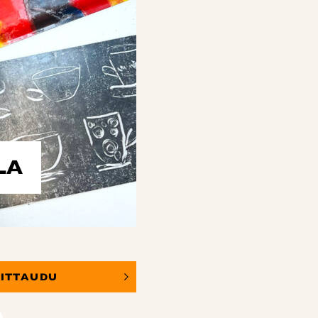
LA
OITTAUDU