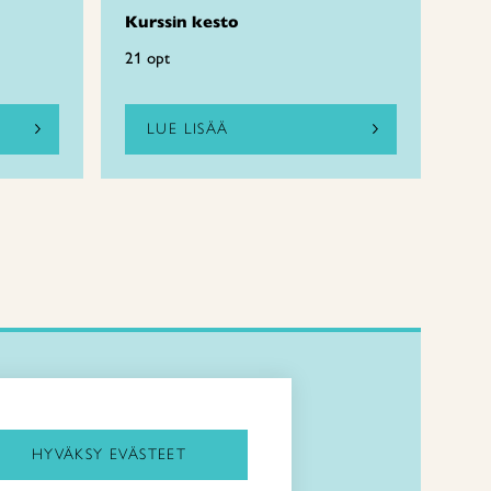
Kurssin kesto
21 opt
LUE LISÄÄ
Kirjaudu Arviin
Kirjaudu Taitocampukseen
HYVÄKSY EVÄSTEET