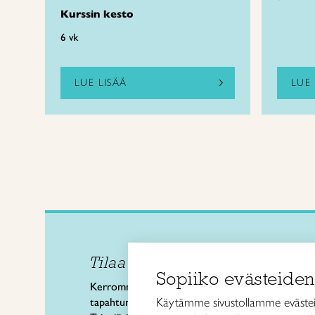
Kurssin kesto
6 vk
LUE LISÄÄ
LUE 
Tilaa uutiskirje
Taitol
Sopiiko evästeiden
Käsi- 
Kerromme käsityön valtakunnallisista
Kalev
Käytämme sivustollamme evästei
tapahtumista ja uutisista sekä