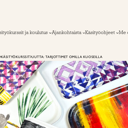
ityökurssit ja koulutus
Ajankohtaista
Käsityöohjeet
Me 
KÄSITYÖKURSSIT
UUTTA: TARJOTTIMET OMILLA KUOSEILLA