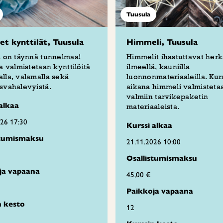
Tuusula
set kynttilät, Tuusula
Himmeli, Tuusula
ä on täynnä tunnelmaa!
Himmelit ihastuttavat herk
la valmistetaan kynttilöitä
ilmeellä, kauniilla
lla, valamalla sekä
luonnonmateriaaleilla. Kur
svahalevyistä.
aikana himmeli valmisteta
valmiin tarvikepaketin
alkaa
materiaaleista.
026 17:30
Kurssi alkaa
stumismaksu
21.11.2026 10:00
Osallistumismaksu
ja vapaana
45,00 €
Paikkoja vapaana
n kesto
12