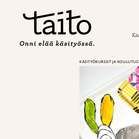
Siirry
sisältöön
Käs
KÄSITYÖKURSSIT JA KOULUTUS