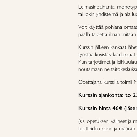
Leimasinpainanta, monotypia
tai jokin yhdistelmä ja ala lu
Voit käyttää pohjana omaasi 
päällä taidetta ilman mitää
Kurssin jälkeen kankaat läh
työstää kuvistasi laadukkaat 
Kun tarjottimet ja leikkuulau
noutamaan ne taitokeskukse
Opettajana kurssilla toimii
Kurssin ajankohta: to 2
Kurssin hinta 46€ (jäse
(sis. opetuksen, välineet ja
tuotteiden koon ja määrä