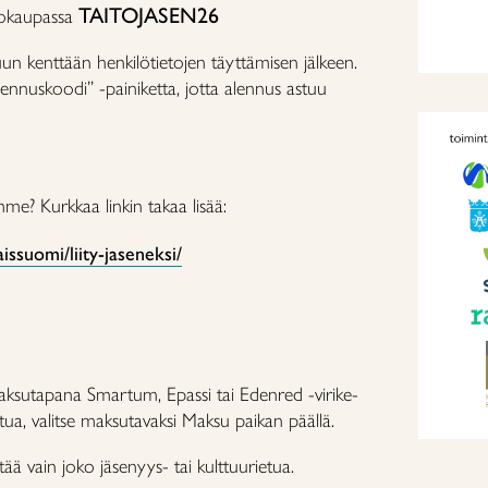
TAITOJASEN26
kokaupassa
uun kenttään henkilötietojen täyttämisen jälkeen.
ennuskoodi” -painiketta, jotta alennus astuu
mme? Kurkkaa linkin takaa lisää:
aissuomi/liity-jaseneksi/
 maksutapana Smartum, Epassi tai Edenred -virike-
etua, valitse maksutavaksi Maksu paikan päällä.
ää vain joko jäsenyys- tai kulttuurietua.