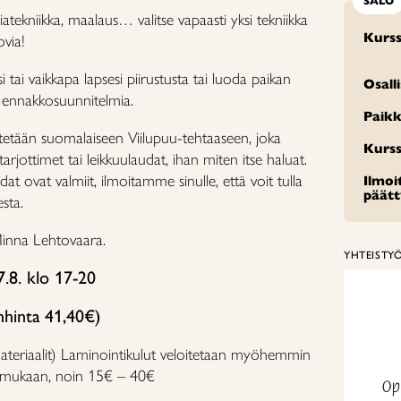
SALO
tekniikka, maalaus… valitse vapaasti yksi tekniikka
Kurss
ovia!
tai vaikkapa lapsesi piirustusta tai luoda paikan
Osall
n ennakkosuunnitelmia.
Paikk
etetään suomalaiseen Viilupuu-tehtaaseen, joka
Kurss
tarjottimet tai leikkuulaudat, ihan miten itse haluat.
dat ovat valmiit, ilmoitamme sinulle, että voit tulla
Ilmo
päät
sta.
 Minna Lehtovaara.
YHTEISTY
7.8. klo 17-20
nhinta 41,40€)
 materiaalit) Laminointikulut veloitetaan myöhemmin
n mukaan, noin 15€ – 40€