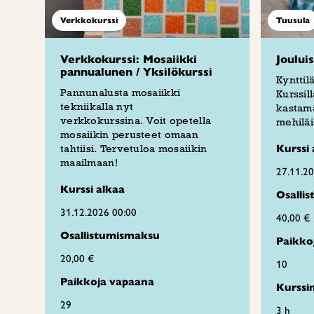
Verkkokurssi
Tuusula
Verkkokurssi: Mosaiikki
Joului
pannualunen / Yksilökurssi
Kynttil
Pannunalusta mosaiikki
Kurssil
tekniikalla nyt
kastama
verkkokurssina. Voit opetella
mehiläi
mosaiikin perusteet omaan
tahtiisi. Tervetuloa mosaiikin
Kurssi 
maailmaan!
27.11.2
Kurssi alkaa
Osalli
31.12.2026 00:00
40,00 €
Osallistumismaksu
Paikko
20,00 €
10
Paikkoja vapaana
Kurssi
29
3 h