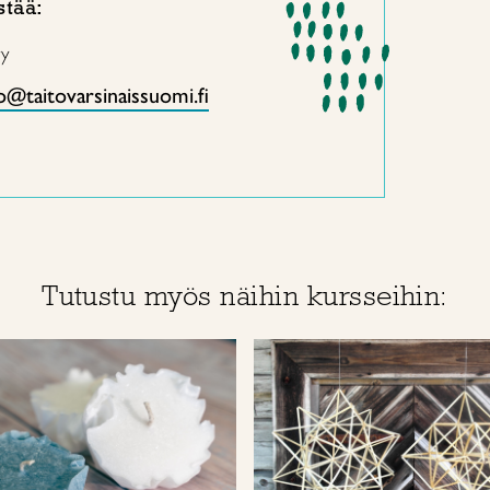
stää:
ry
o@taitovarsinaissuomi.fi
Tutustu myös näihin kursseihin: