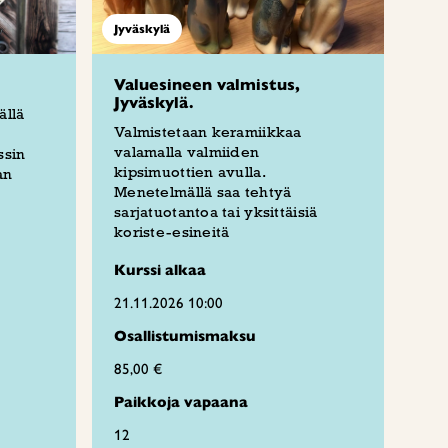
Jyväskylä
Valuesineen valmistus,
Jyväskylä.
ällä
Valmistetaan keramiikkaa
valamalla valmiiden
ssin
kipsimuottien avulla.
an
Menetelmällä saa tehtyä
sarjatuotantoa tai yksittäisiä
koriste-esineitä
Kurssi alkaa
21.11.2026 10:00
Osallistumismaksu
85,00 €
Paikkoja vapaana
12