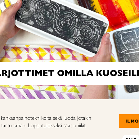
ARJOTTIMET OMILLA KUOSEIL
kankaanpainotekniikoita sekä luoda jotakin
ILM
lä, tartu tähän. Lopputulokseksi saat uniikit