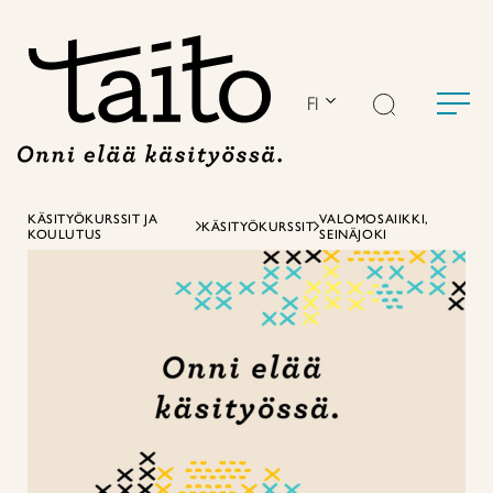
Siirry
sisältöön
FI
KÄSITYÖKURSSIT JA
VALOMOSAIIKKI,
KÄSITYÖKURSSIT
KOULUTUS
SEINÄJOKI