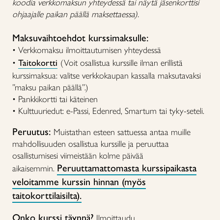
koodia verkkomaksun yhteydessä tai näytä jäsenkorttisi
ohjaajalle paikan päällä maksettaessa).
Maksuvaihtoehdot kurssimaksulle:
• Verkkomaksu ilmoittautumisen yhteydessä
•
Taitokortti
(Voit osallistua kurssille ilman erillistä
kurssimaksua: valitse verkkokaupan kassalla maksutavaksi
”maksu paikan päällä”.)
• Pankkikortti tai käteinen
• Kulttuuriedut: e-Passi, Edenred, Smartum tai tyky-seteli.
Peruutus:
Muistathan esteen sattuessa antaa muille
mahdollisuuden osallistua kurssille ja peruuttaa
osallistumisesi viimeistään kolme päivää
Peruuttamattomasta kurssipaikasta
aikaisemmin.
veloitamme kurssin hinnan (myös
taitokorttilaisilta).
Onko kurssi täynnä?
Ilmoittaudu