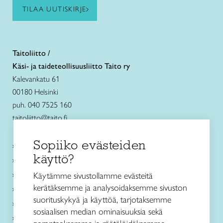
TILAA UUTISKIRJE
Taitoliitto /
Käsi- ja taideteollisuusliitto Taito ry
Kalevankatu 61
00180 Helsinki
puh. 040 7525 160
taitoliitto@taito.fi
Sopiiko evästeiden
Käsityökurssit ja koulutus
käyttö?
Ajankohtaista
Käsityöohjeet
Käytämme sivustollamme evästeitä
kerätäksemme ja analysoidaksemme sivuston
Me olemme Taito
suorituskykyä ja käyttöä, tarjotaksemme
Paikallinen toiminta
sosiaalisen median ominaisuuksia sekä
Verkkokaupat