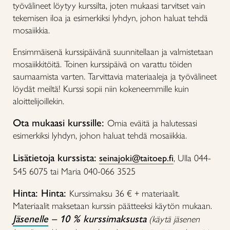
työvälineet löytyy kurssilta, joten mukaasi tarvitset vain
tekemisen iloa ja esimerkiksi lyhdyn, johon haluat tehdä
mosaiikkia.
Ensimmäisenä kurssipäivänä suunnitellaan ja valmistetaan
mosaiikkitöitä. Toinen kurssipäivä on varattu töiden
saumaamista varten.
Tarvittavia
materiaaleja ja työvälineet
löydät meiltä! Kurssi sopii niin kokeneemmille kuin
aloittelijoillekin.
Ota mukaasi kurssille:
Omia eväitä ja halutessasi
esimerkiksi lyhdyn, johon haluat tehdä mosaiikkia.
Lisätietoja kurssista:
seinajoki@taitoep.fi
, Ulla 044-
545 6075 tai Maria 040-066 3525
Hinta: Hinta:
Kurssimaksu 36 € + materiaalit.
Materiaalit maksetaan kurssin päätteeksi käytön mukaan.
Jäsenelle
– 10 % kurssimaksusta
(käytä jäsenen