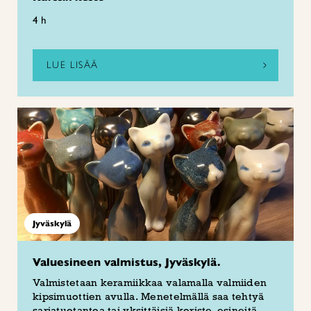
4 h
LUE LISÄÄ
Jyväskylä
Valuesineen valmistus, Jyväskylä.
Valmistetaan keramiikkaa valamalla valmiiden
kipsimuottien avulla. Menetelmällä saa tehtyä
sarjatuotantoa tai yksittäisiä koriste-esineitä