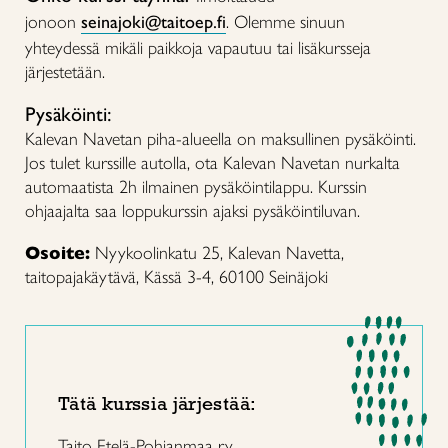
jonoon
seinajoki@taitoep.fi
. Olemme sinuun
yhteydessä mikäli paikkoja vapautuu tai lisäkursseja
järjestetään.
Pysäköinti:
Kalevan Navetan piha-alueella on maksullinen pysäköinti.
Jos tulet kurssille autolla, ota Kalevan Navetan nurkalta
automaatista 2h ilmainen pysäköintilappu. Kurssin
ohjaajalta saa loppukurssin ajaksi pysäköintiluvan.
Osoite:
Nyykoolinkatu 25, Kalevan Navetta,
taitopajakäytävä, Kässä 3-4, 60100 Seinäjoki
Tätä kurssia järjestää:
Taito Etelä-Pohjanmaa ry