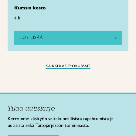
Kurssin kesto
4 h
LUE LISÄÄ
KAIKKI KÄSITYÖKURSSIT
Tilaa uutiskirje
Kerromme käsityön valtakunnallisista tapahtumista ja
uutisista sekä Taitojärjestön toiminnasta.