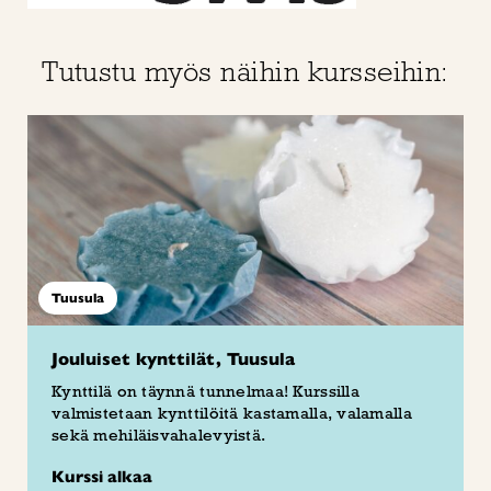
Tutustu myös näihin kursseihin:
Tuusula
Jouluiset kynttilät, Tuusula
Kynttilä on täynnä tunnelmaa! Kurssilla
valmistetaan kynttilöitä kastamalla, valamalla
sekä mehiläisvahalevyistä.
Kurssi alkaa