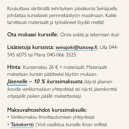
Koukuttava värttinällä kehräyksen päiväkurssi Seinäjoella
johdattaa kurssilaiset perinnekäsityön maailmaan. Kaikki
tarvittavat materiaalit ja työvälineet löydät meiltä!
Ota mukaasi kurssille:
Omia eväitä ja tekemisen iloa!
Lisätietoja kurssista:
seinajoki@taitoep.fi
, Ulla 044-
545 6075 tai Maria 040-066 3525
Hinta:
Kurssimaksu 26 € + materiaalit. Materiaalit
maksetaan kurssin päätteeksi käytön mukaan.
Jäsenelle
– 10 % kurssimaksusta
(käytä jäsenen
koodia verkkomaksun yhteydessä tai näytä jäsenkorttisi
ohjaajalle paikan päällä maksettaessa).
Maksuvaihtoehdot kurssimaksulle:
• Verkkomaksu ilmoittautumisen yhteydessä
•
Taitokortti
(Voit osallistua kurssille ilman erillistä