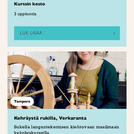
Kurssin kesto
3 oppituntia
LUE LISÄÄ
Tampere
Kehräystä rukilla, Verkaranta
Sukella langantekemisen kiehtovaan maailmaan
kehräyskurssilla.