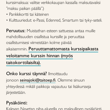
kurssimaksua: valitse verkkokaupan kassalla maksutavaksi
”maksu paikan päällä”.)
• Pankkikortti tai käteinen
• Kulttuuriedut: e-Passi, Edenred, Smartum tai tyky-seteli.
Peruutus:
Muistathan esteen sattuessa antaa muille
mahdollisuuden osallistua kurssille ja peruuttaa
osallistumisesi viimeistään kolme päivää
Peruuttamattomasta kurssipaikasta
aikaisemmin.
veloitamme kurssin hinnan (myös
taitokorttilaisilta).
Onko kurssi täynnä?
Ilmoittaudu
jonoon
seinajoki@taitoep.fi
. Olemme sinuun
yhteydessä mikäli paikkoja vapautuu tai lisäkursseja
järjestetään.
Pysäköinti:
Kalevan Navetan piha-alueella on maksullinen pysäköinti.