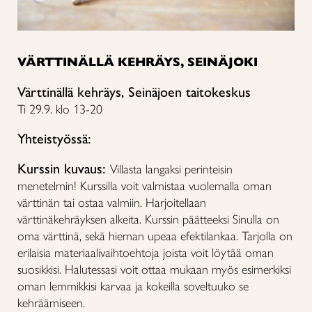
VÄRTTINÄLLÄ KEHRÄYS, SEINÄJOKI
Värttinällä kehräys, Seinäjoen taitokeskus
Ti 29.9. klo 13-20
Yhteistyössä:
Kurssin kuvaus:
Villasta langaksi perinteisin
menetelmin! Kurssilla voit valmistaa vuolemalla oman
värttinän tai ostaa valmiin. Harjoitellaan
värttinäkehräyksen alkeita. Kurssin päätteeksi Sinulla on
oma värttinä, sekä hieman upeaa efektilankaa. Tarjolla on
erilaisia materiaalivaihtoehtoja joista voit löytää oman
suosikkisi. Halutessasi voit ottaa mukaan myös esimerkiksi
oman lemmikkisi karvaa ja kokeilla soveltuuko se
kehräämiseen.