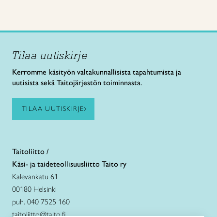
Tilaa uutiskirje
Kerromme käsityön valtakunnallisista tapahtumista ja
uutisista sekä Taitojärjestön toiminnasta.
TILAA UUTISKIRJE
Taitoliitto /
Käsi- ja taideteollisuusliitto Taito ry
Kalevankatu 61
00180 Helsinki
puh. 040 7525 160
taitoliitto@taito.fi