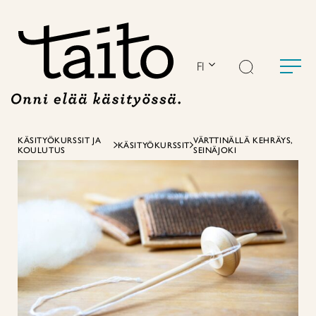
Siirry
sisältöön
FI
KÄSITYÖKURSSIT JA
VÄRTTINÄLLÄ KEHRÄYS,
KÄSITYÖKURSSIT
KOULUTUS
SEINÄJOKI