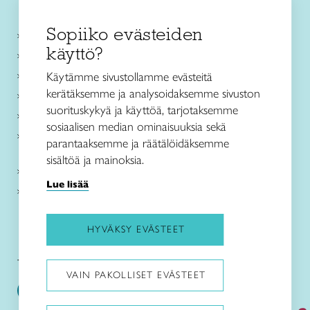
Sopiiko evästeiden
Käsityökurssit ja koulutus
käyttö?
Ajankohtaista
Käsityöohjeet
Käytämme sivustollamme evästeitä
kerätäksemme ja analysoidaksemme sivuston
Me olemme Taito
suorituskykyä ja käyttöä, tarjotaksemme
Paikallinen toiminta
sosiaalisen median ominaisuuksia sekä
Verkkokaupat
parantaaksemme ja räätälöidäksemme
sisältöä ja mainoksia.
Kirjaudu Arviin
Lue lisää
Kirjaudu Taitocampukseen
HYVÄKSY EVÄSTEET
Taitoliitto:
Taito-lehti:
VAIN PAKOLLISET EVÄSTEET