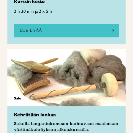
Kurssin kesto
2 h 30 min ja 2 x 5 h
LUE LISÄÄ
Salo
Kehrätään lankaa
Sukella langantekemisen kiehtovaan maailmaan
värttinäkehräyksen alkeiskurssilla.