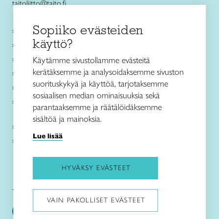
taitoliitto@taito.fi
Sopiiko evästeiden
Käsityökurssit ja koulutus
käyttö?
Ajankohtaista
Käsityöohjeet
Käytämme sivustollamme evästeitä
kerätäksemme ja analysoidaksemme sivuston
Me olemme Taito
suorituskykyä ja käyttöä, tarjotaksemme
Paikallinen toiminta
sosiaalisen median ominaisuuksia sekä
Verkkokaupat
parantaaksemme ja räätälöidäksemme
sisältöä ja mainoksia.
Kirjaudu Arviin
Lue lisää
Kirjaudu Taitocampukseen
HYVÄKSY EVÄSTEET
Taitoliitto:
Taito-lehti:
VAIN PAKOLLISET EVÄSTEET