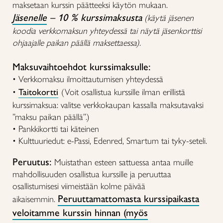
maksetaan kurssin päätteeksi käytön mukaan.
Jäsenelle
– 10 % kurssimaksusta
(käytä jäsenen
koodia verkkomaksun yhteydessä tai näytä jäsenkorttisi
ohjaajalle paikan päällä maksettaessa).
Maksuvaihtoehdot kurssimaksulle:
• Verkkomaksu ilmoittautumisen yhteydessä
•
Taitokortti
(Voit osallistua kurssille ilman erillistä
kurssimaksua: valitse verkkokaupan kassalla maksutavaksi
”maksu paikan päällä”.)
• Pankkikortti tai käteinen
• Kulttuuriedut: e-Passi, Edenred, Smartum tai tyky-seteli.
Peruutus:
Muistathan esteen sattuessa antaa muille
mahdollisuuden osallistua kurssille ja peruuttaa
osallistumisesi viimeistään kolme päivää
Peruuttamattomasta kurssipaikasta
aikaisemmin.
veloitamme kurssin hinnan (myös