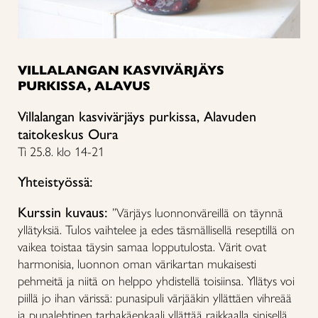
VILLALANGAN KASVIVÄRJÄYS
PURKISSA, ALAVUS
Villalangan kasvivärjäys purkissa, Alavuden
taitokeskus Oura
Ti 25.8. klo 14-21
Yhteistyössä:
Kurssin kuvaus:
”Värjäys luonnonväreillä on täynnä
yllätyksiä. Tulos vaihtelee ja edes täsmällisellä reseptillä on
vaikea toistaa täysin samaa lopputulosta. Värit ovat
harmonisia, luonnon oman värikartan mukaisesti
pehmeitä ja niitä on helppo yhdistellä toisiinsa. Yllätys voi
piillä jo ihan värissä: punasipuli värjääkin yllättäen vihreää
ja punalehtinen tarhakäenkaali yllättää raikkaalla sinisellä