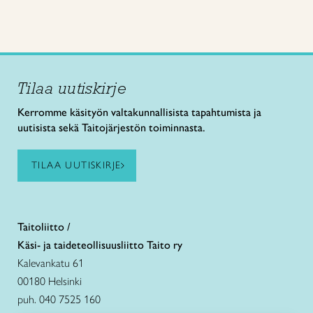
Tilaa uutiskirje
Kerromme käsityön valtakunnallisista tapahtumista ja
uutisista sekä Taitojärjestön toiminnasta.
TILAA UUTISKIRJE
Taitoliitto /
Käsi- ja taideteollisuusliitto Taito ry
Kalevankatu 61
00180 Helsinki
puh. 040 7525 160