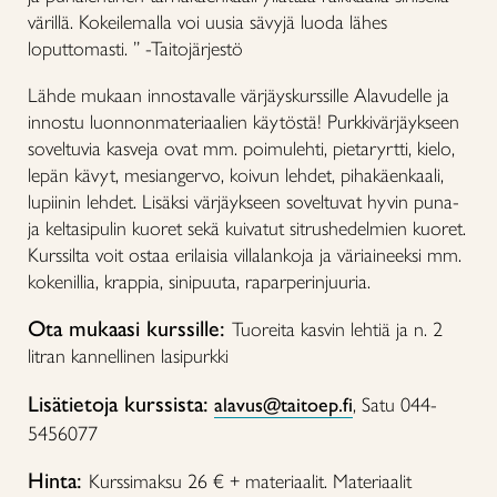
värillä. Kokeilemalla voi uusia sävyjä luoda lähes
loputtomasti. ” -Taitojärjestö
Lähde mukaan innostavalle värjäyskurssille Alavudelle ja
innostu luonnonmateriaalien käytöstä! Purkkivärjäykseen
soveltuvia kasveja ovat mm. poimulehti, pietaryrtti, kielo,
lepän kävyt, mesiangervo, koivun lehdet, pihakäenkaali,
lupiinin lehdet. Lisäksi värjäykseen soveltuvat hyvin puna-
ja keltasipulin kuoret sekä kuivatut sitrushedelmien kuoret.
Kurssilta voit ostaa erilaisia villalankoja ja väriaineeksi mm.
kokenillia, krappia, sinipuuta, raparperinjuuria.
Ota mukaasi kurssille:
Tuoreita kasvin lehtiä ja n. 2
litran kannellinen lasipurkki
Lisätietoja kurssista:
alavus@taitoep.fi
, Satu 044-
5456077
Hinta:
Kurssimaksu 26 € + materiaalit. Materiaalit