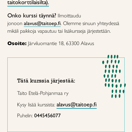
taitokorttilaisilta).
Onko kurssi täynnä?
Ilmoittaudu
jonoon
alavus@taitoep.fi
. Olemme sinuun yhteydessä
mikäli paikkoja vapautuu tai lisäkursseja järjestetään.
Osoite:
Järviluomantie 18, 63300 Alavus
Tätä kurssia järjestää:
Taito Etelä-Pohjanmaa ry
alavus@taitoep.fi
Kysy lisää kurssista:
Puhelin:
0445456077