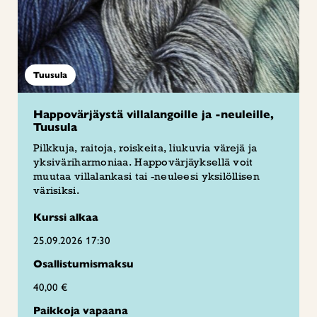
Tuusula
Happovärjäystä villalangoille ja -neuleille,
Tuusula
Pilkkuja, raitoja, roiskeita, liukuvia värejä ja
yksiväriharmoniaa. Happovärjäyksellä voit
muutaa villalankasi tai -neuleesi yksilöllisen
värisiksi.
Kurssi alkaa
25.09.2026 17:30
Osallistumismaksu
40,00 €
Paikkoja vapaana