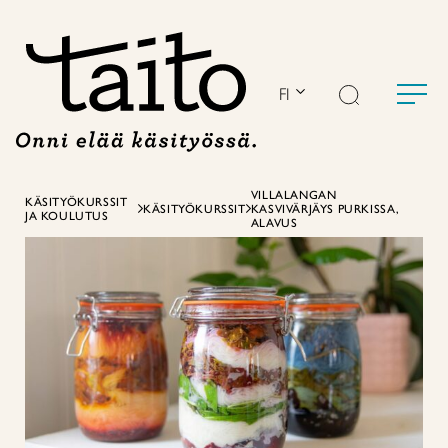
Siirry
sisältöön
FI
VILLALANGAN
KÄSITYÖKURSSIT
KÄSITYÖKURSSIT
KASVIVÄRJÄYS PURKISSA,
JA KOULUTUS
ALAVUS