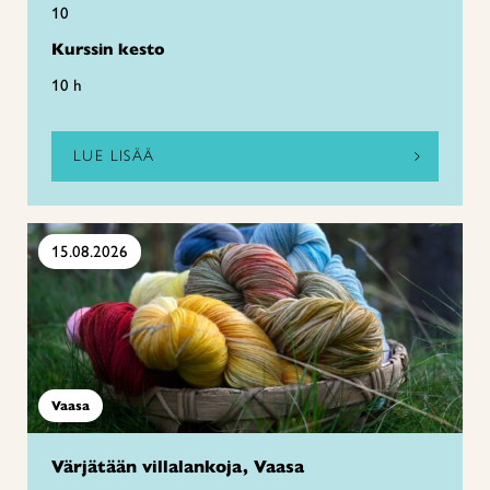
10
Kurssin kesto
10 h
LUE LISÄÄ
15.08.2026
Vaasa
Värjätään villalankoja, Vaasa