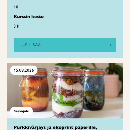
10
Kurssin kesto
3 h
LUE LISÄÄ
15.08.2026
Seinäjoki
Purkkivärjäys ja ekoprint paperille,