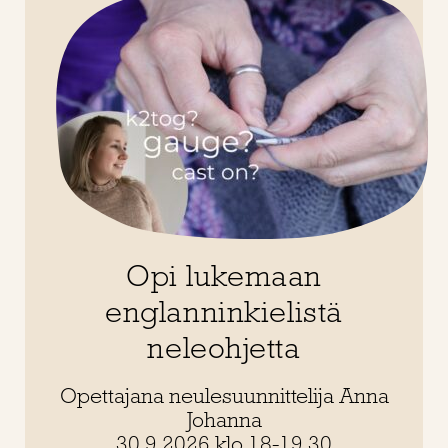
Opi lukemaan
englanninkielistä
neleohjetta
Opettajana neulesuunnittelija Anna
Johanna
30.9.2026 klo 18-19.30