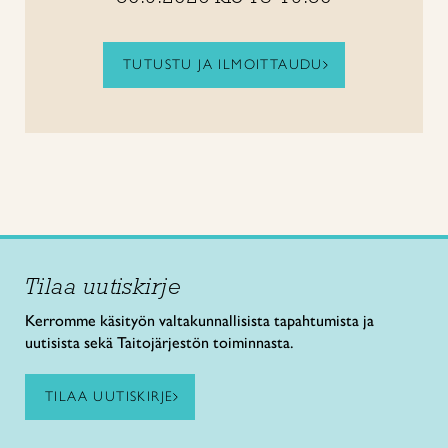
TUTUSTU JA ILMOITTAUDU
Tilaa uutiskirje
Kerromme käsityön valtakunnallisista tapahtumista ja
uutisista sekä Taitojärjestön toiminnasta.
TILAA UUTISKIRJE