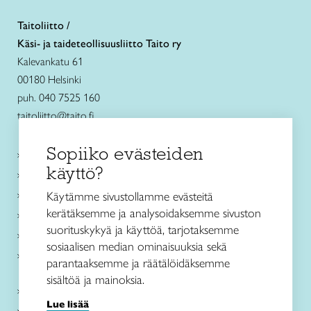
Taitoliitto /
Käsi- ja taideteollisuusliitto Taito ry
Kalevankatu 61
00180 Helsinki
puh. 040 7525 160
taitoliitto@taito.fi
Sopiiko evästeiden
Käsityökurssit ja koulutus
käyttö?
Ajankohtaista
Käsityöohjeet
Käytämme sivustollamme evästeitä
kerätäksemme ja analysoidaksemme sivuston
Me olemme Taito
suorituskykyä ja käyttöä, tarjotaksemme
Paikallinen toiminta
sosiaalisen median ominaisuuksia sekä
Verkkokaupat
parantaaksemme ja räätälöidäksemme
sisältöä ja mainoksia.
Kirjaudu Arviin
Lue lisää
Kirjaudu Taitocampukseen