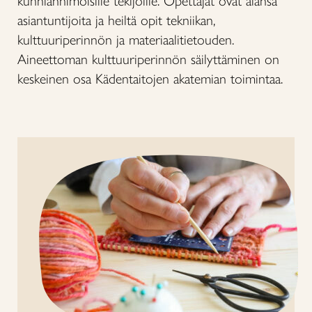
kunnianhimoisille tekijöille. Opettajat ovat alansa
asiantuntijoita ja heiltä opit tekniikan,
kulttuuriperinnön ja materiaalitietouden.
Aineettoman kulttuuriperinnön säilyttäminen on
keskeinen osa Kädentaitojen akatemian toimintaa.