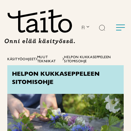
Siirry
sisältöön
FI
MUUT
HELPON KUKKASEPPELEEN
KÄSITYÖOHJEET
TEKNIIKAT
SITOMISOHJE
HELPON KUKKASEPPELEEN
SITOMISOHJE