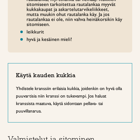
sitomiseen tarkoitettua rautalankaa myyvät
kukkakaupat ja askartelutarvikeliikkeet,
mutta muukin ohut rautalanka käy. Ja jos
rautalankaa ei ole, niin vahva heinäkorsikin käy
sitomiseen.
leikkurit
hyvä ja kesäinen mieli!
Käytä kauden kukkia
Yhdistele kranssiin erilaisia kukkia, joidenkin on hyvä olla
puuvartisia niin kranssi on tukevampi. Jos haluat
kranssista maatuva, käytä sidontaan pellava- tai
puuvillanarua.
Valmistelut ja sitominen