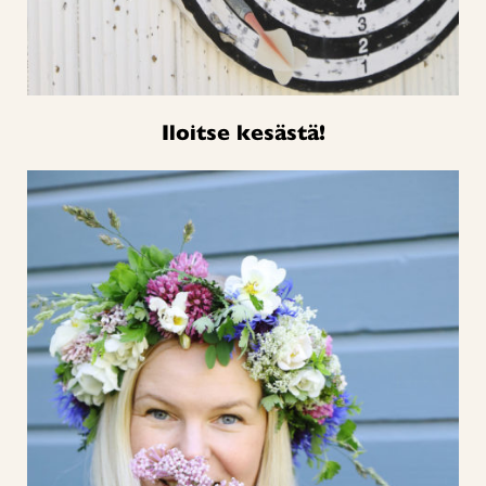
Iloitse kesästä!