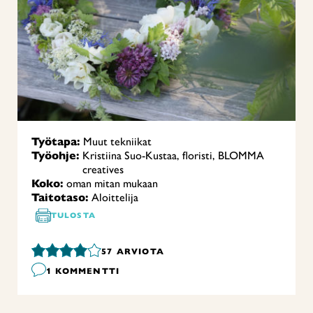
Työtapa:
Muut tekniikat
Työohje:
Kristiina Suo-Kustaa, floristi, BLOMMA
creatives
Koko:
oman mitan mukaan
Taitotaso:
Aloittelija
TULOSTA
57
ARVIOTA
1 KOMMENTTI