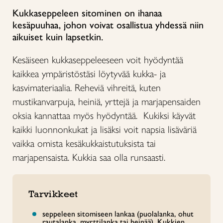
Kukkaseppeleen sitominen on ihanaa
kesäpuuhaa, johon voivat osallistua yhdessä niin
aikuiset kuin lapsetkin.
Kesäiseen kukkaseppeleeseen voit hyödyntää
kaikkea ympäristöstäsi löytyvää kukka- ja
kasvimateriaalia. Reheviä vihreitä, kuten
mustikanvarpuja, heiniä, yrttejä ja marjapensaiden
oksia kannattaa myös hyödyntää. Kukiksi käyvät
kaikki luonnonkukat ja lisäksi voit napsia lisäväriä
vaikka omista kesäkukkaistutuksista tai
marjapensaista. Kukkia saa olla runsaasti.
Tarvikkeet
seppeleen sitomiseen lankaa (puolalanka, ohut
rautalanka, myrttilanka tai heinää). Kukkien