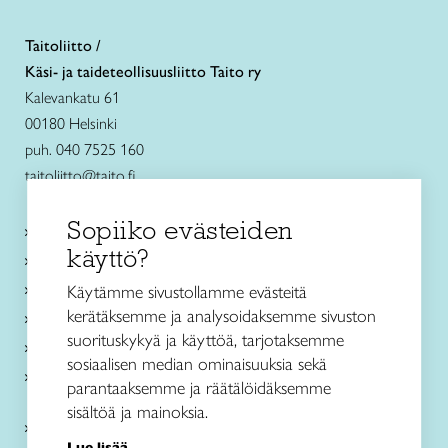
Taitoliitto /
Käsi- ja taideteollisuusliitto Taito ry
Kalevankatu 61
00180 Helsinki
puh. 040 7525 160
taitoliitto@taito.fi
Sopiiko evästeiden
Käsityökurssit ja koulutus
käyttö?
Ajankohtaista
Käsityöohjeet
Käytämme sivustollamme evästeitä
kerätäksemme ja analysoidaksemme sivuston
Me olemme Taito
suorituskykyä ja käyttöä, tarjotaksemme
Paikallinen toiminta
sosiaalisen median ominaisuuksia sekä
Verkkokaupat
parantaaksemme ja räätälöidäksemme
sisältöä ja mainoksia.
Kirjaudu Arviin
Lue lisää