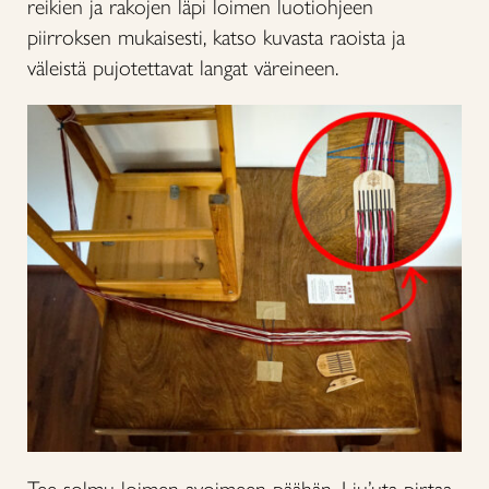
reikien ja rakojen läpi loimen luotiohjeen
piirroksen mukaisesti, katso kuvasta raoista ja
väleistä pujotettavat langat väreineen.
Tee solmu loimen avoimeen päähän. Liu’uta pirtaa