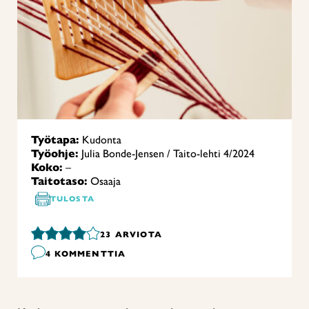
Työtapa:
Kudonta
Työohje:
Julia Bonde-Jensen / Taito-lehti 4/2024
Koko:
–
Taitotaso:
Osaaja
TULOSTA
23
ARVIOTA
4 KOMMENTTIA