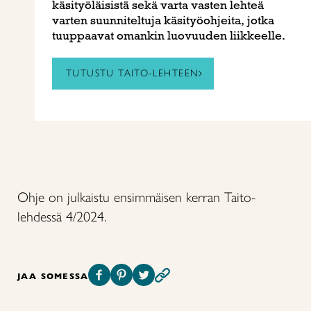
käsityöläisistä sekä varta vasten lehteä
varten suunniteltuja käsityöohjeita, jotka
tuuppaavat omankin luovuuden liikkeelle.
TUTUSTU TAITO-LEHTEEN
Ohje on julkaistu ensimmäisen kerran Taito-
lehdessä 4/2024.
JAA SOMESSA