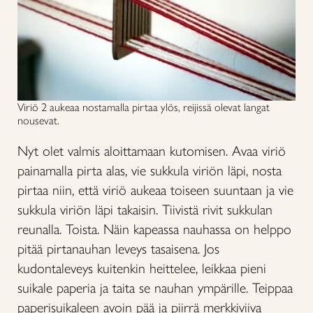
Viriö 2 aukeaa nostamalla pirtaa ylös, reijissä olevat langat
nousevat.
Nyt olet valmis aloittamaan kutomisen. Avaa viriö
painamalla pirta alas, vie sukkula viriön läpi, nosta
pirtaa niin, että viriö aukeaa toiseen suuntaan ja vie
sukkula viriön läpi takaisin. Tiivistä rivit sukkulan
reunalla. Toista. Näin kapeassa nauhassa on helppo
pitää pirtanauhan leveys tasaisena. Jos
kudontaleveys kuitenkin heittelee, leikkaa pieni
suikale paperia ja taita se nauhan ympärille. Teippaa
paperisuikaleen avoin pää ja piirrä merkkiviiva