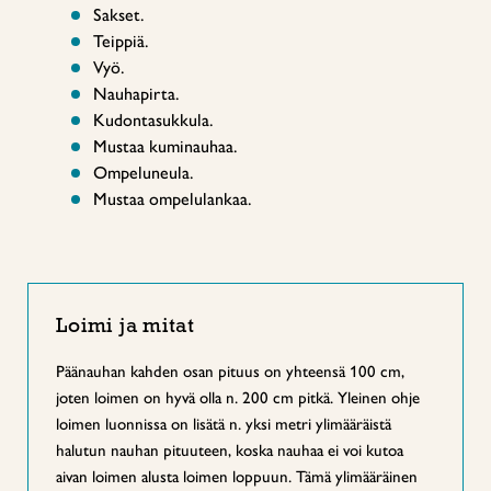
Sakset.
Teippiä.
Vyö.
Nauhapirta.
Kudontasukkula.
Mustaa kuminauhaa.
Ompeluneula.
Mustaa ompelulankaa.
Loimi ja mitat
Päänauhan kahden osan pituus on yhteensä 100 cm,
joten loimen on hyvä olla n. 200 cm pitkä. Yleinen ohje
loimen luonnissa on lisätä n. yksi metri ylimääräistä
halutun nauhan pituuteen, koska nauhaa ei voi kutoa
aivan loimen alusta loimen loppuun. Tämä ylimääräinen