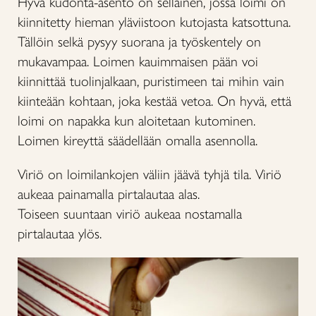
Hyvä kudonta-asento on sellainen, jossa loimi on
kiinnitetty hieman yläviistoon kutojasta katsottuna.
Tällöin selkä pysyy suorana ja työskentely on
mukavampaa. Loimen kauimmaisen pään voi
kiinnittää tuolinjalkaan, puristimeen tai mihin vain
kiinteään kohtaan, joka kestää vetoa. On hyvä, että
loimi on napakka kun aloitetaan kutominen.
Loimen kireyttä säädellään omalla asennolla.
Viriö on loimilankojen väliin jäävä tyhjä tila. Viriö
aukeaa painamalla pirtalautaa alas.
Toiseen suuntaan viriö aukeaa nostamalla
pirtalautaa ylös.