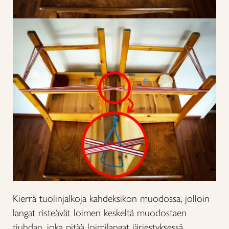
Kierrä tuolinjalkoja kahdeksikon muodossa, jolloin
langat risteävät loimen keskeltä muodostaen
tiuhdan, joka pitää loimilangat järjestyksessä.