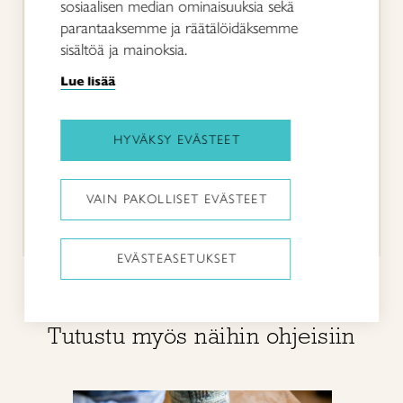
sosiaalisen median ominaisuuksia sekä
helpon ohjeen.
parantaaksemme ja räätälöidäksemme
sisältöä ja mainoksia.
VIERAILIJA
Selkeä ja helppo ohje, kiitos
Lue lisää
VIERAILIJA
HYVÄKSY EVÄSTEET
Ohjeessa voisi olla selkeämmin
esimerkiksi millainen nauhapirta
tarvitaan.
VAIN PAKOLLISET EVÄSTEET
EVÄSTEASETUKSET
Tutustu myös näihin ohjeisiin