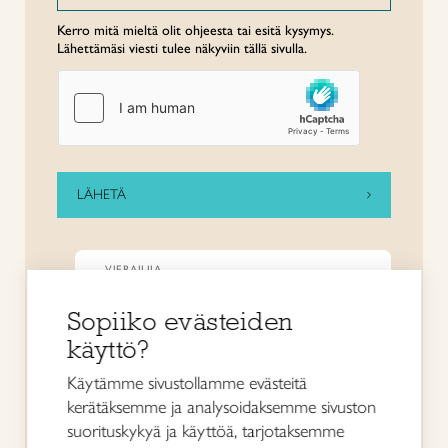
Kerro mitä mieltä olit ohjeesta tai esitä kysymys.
Lähettämäsi viesti tulee näkyviin tällä sivulla.
VIERAILIJA
Arvostan perinnekäsitöitä. Hienoa,
että joskus saa selkeän, tarpeeksi
Sopiiko evästeiden
helpon ohjeen.
käyttö?
Käytämme sivustollamme evästeitä
VIERAILIJA
kerätäksemme ja analysoidaksemme sivuston
Arvostan perinnekäsitöitä. Hienoa,
suorituskykyä ja käyttöä, tarjotaksemme
että joskus saa selkeän, tarpeeksi