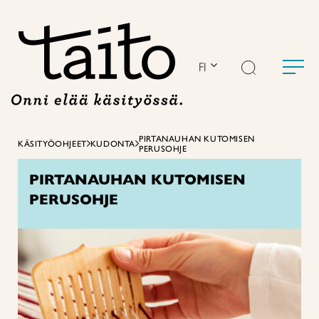
Siirry
sisältöön
FI
PIRTANAUHAN KUTOMISEN
KÄSITYÖOHJEET
KUDONTA
PERUSOHJE
PIRTANAUHAN KUTOMISEN
PERUSOHJE