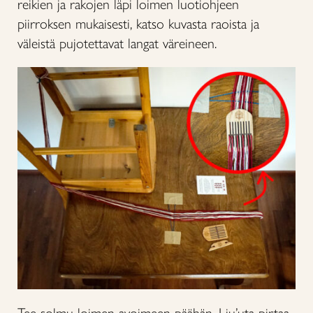
reikien ja rakojen läpi loimen luotiohjeen
piirroksen mukaisesti, katso kuvasta raoista ja
väleistä pujotettavat langat väreineen.
Tee solmu loimen avoimeen päähän. Liu’uta pirtaa