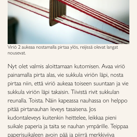
Viriö 2 aukeaa nostamalla pirtaa ylös, reijissä olevat langat
nousevat.
Nyt olet valmis aloittamaan kutomisen. Avaa viriö
painamalla pirta alas, vie sukkula viriön läpi, nosta
pirtaa niin, että viriö aukeaa toiseen suuntaan ja vie
sukkula viriön läpi takaisin. Tiivistä rivit sukkulan
reunalla. Toista. Näin kapeassa nauhassa on helppo
pitää pirtanauhan leveys tasaisena. Jos
kudontaleveys kuitenkin heittelee, leikkaa pieni
suikale paperia ja taita se nauhan ympärille. Teippaa
paperisuikaleen avoin pää ja piirrä merkkiviiva