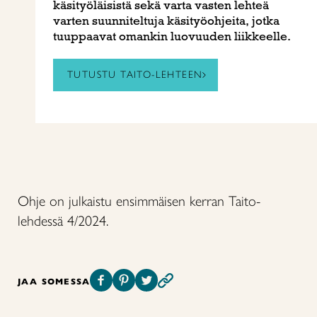
käsityöläisistä sekä varta vasten lehteä
varten suunniteltuja käsityöohjeita, jotka
tuuppaavat omankin luovuuden liikkeelle.
TUTUSTU TAITO-LEHTEEN
Ohje on julkaistu ensimmäisen kerran Taito-
lehdessä 4/2024.
JAA SOMESSA