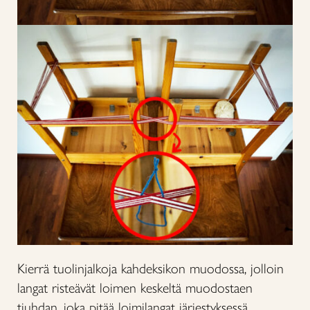
Kierrä tuolinjalkoja kahdeksikon muodossa, jolloin
langat risteävät loimen keskeltä muodostaen
tiuhdan, joka pitää loimilangat järjestyksessä.