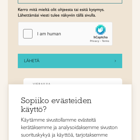
Kerro mitä mieltä olit ohjeesta tai esitä kysymys.
Lähettämäsi viesti tulee näkyviin tällä sivulla.
VIERAILIJA
Arvostan perinnekäsitöitä. Hienoa,
että joskus saa selkeän, tarpeeksi
Sopiiko evästeiden
helpon ohjeen.
käyttö?
Käytämme sivustollamme evästeitä
VIERAILIJA
kerätäksemme ja analysoidaksemme sivuston
Arvostan perinnekäsitöitä. Hienoa,
suorituskykyä ja käyttöä, tarjotaksemme
että joskus saa selkeän, tarpeeksi