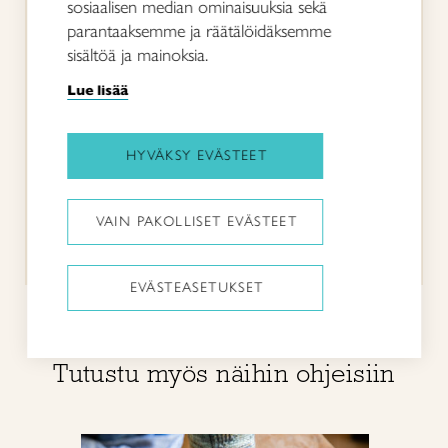
sosiaalisen median ominaisuuksia sekä
helpon ohjeen.
parantaaksemme ja räätälöidäksemme
sisältöä ja mainoksia.
VIERAILIJA
Selkeä ja helppo ohje, kiitos
Lue lisää
VIERAILIJA
HYVÄKSY EVÄSTEET
Ohjeessa voisi olla selkeämmin
esimerkiksi millainen nauhapirta
tarvitaan.
VAIN PAKOLLISET EVÄSTEET
EVÄSTEASETUKSET
Tutustu myös näihin ohjeisiin