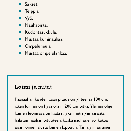
Sakset.
Teippiä.
Vyö.
Nauhapirta.
Kudontasukkula.
Mustaa kuminauhaa.
Ompeluneula.
Mustaa ompelulankaa.
Loimi ja mitat
Päänauhan kahden osan pituus on yhteensä 100 cm,
joten loimen on hyvä olla n. 200 cm pitkä. Yleinen ohje
loimen luonnissa on lisätä n. yksi metri ylimääräistä
halutun nauhan pituuteen, koska nauhaa ei voi kutoa
aivan loimen alusta loimen loppuun. Tämä ylimääräinen