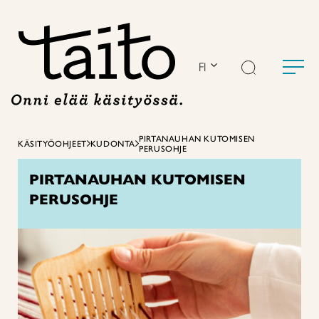
Siirry
sisältöön
FI
PIRTANAUHAN KUTOMISEN
KÄSITYÖOHJEET
KUDONTA
PERUSOHJE
PIRTANAUHAN KUTOMISEN
PERUSOHJE