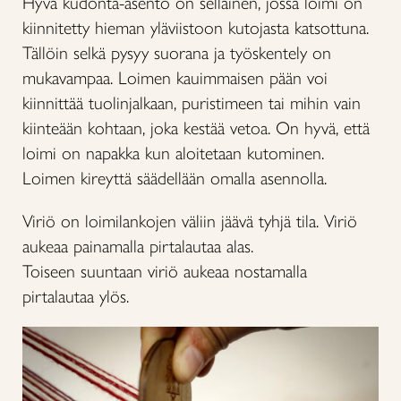
Hyvä kudonta-asento on sellainen, jossa loimi on
kiinnitetty hieman yläviistoon kutojasta katsottuna.
Tällöin selkä pysyy suorana ja työskentely on
mukavampaa. Loimen kauimmaisen pään voi
kiinnittää tuolinjalkaan, puristimeen tai mihin vain
kiinteään kohtaan, joka kestää vetoa. On hyvä, että
loimi on napakka kun aloitetaan kutominen.
Loimen kireyttä säädellään omalla asennolla.
Viriö on loimilankojen väliin jäävä tyhjä tila. Viriö
aukeaa painamalla pirtalautaa alas.
Toiseen suuntaan viriö aukeaa nostamalla
pirtalautaa ylös.