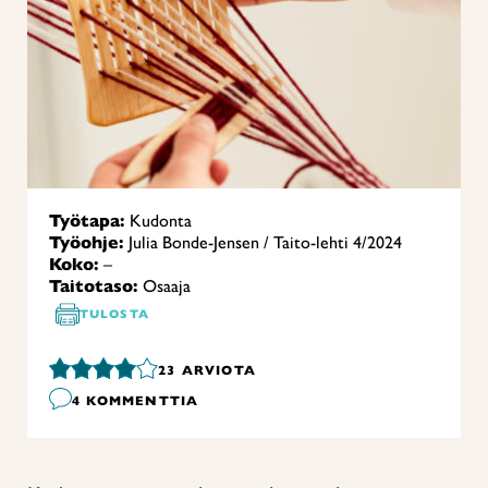
Työtapa:
Kudonta
Työohje:
Julia Bonde-Jensen / Taito-lehti 4/2024
Koko:
–
Taitotaso:
Osaaja
TULOSTA
23
ARVIOTA
4 KOMMENTTIA