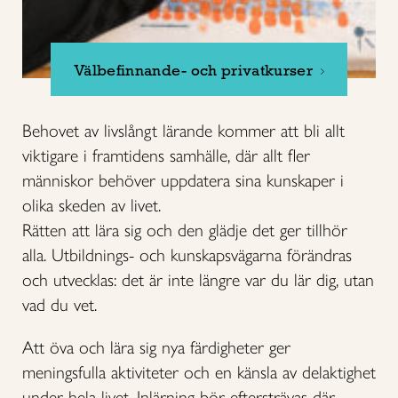
Välbefinnande- och privatkurser
Behovet av livslångt lärande kommer att bli allt
viktigare i framtidens samhälle, där allt fler
människor behöver uppdatera sina kunskaper i
olika skeden av livet.
Rätten att lära sig och den glädje det ger tillhör
alla. Utbildnings- och kunskapsvägarna förändras
och utvecklas: det är inte längre var du lär dig, utan
vad du vet.
Att öva och lära sig nya färdigheter ger
meningsfulla aktiviteter och en känsla av delaktighet
under hela livet. Inlärning bör eftersträvas där