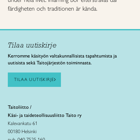
färdigheten och traditionen är kända.
Tilaa uutiskirje
Kerromme käsityön valtakunnallisista tapahtumista ja
uutisista sekä Taitojärjestön toiminnasta.
TILAA UUTISKIRJE
Taitoliitto /
Käsi- ja taideteollisuusliitto Taito ry
Kalevankatu 61
00180 Helsinki
puh. 040 7525 160