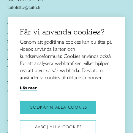
taitoliitto@taito.fi
Käsityökurssit ja koulutus
Får vi använda cookies?
Ajankohtaista
Käsityöohjeet
Genom att godkänna cookies kan du titta på
videor, använda kartor och
Me olemme Taito
kundserviceformulär. Cookies används också
Paikallinen toiminta
för att analysera webbtrafiken, vilket hjälper
Verkkokaupat
oss att utveckla vår webbsida. Dessutom
använder vi cookies till riktade annonser.
Kirjaudu Arviin
Läs mer
Kirjaudu Taitocampukseen
GODKÄNN ALLA COOKIES
Taitoliitto:
Taito-lehti:
AVBÖJ ALLA COOKIES