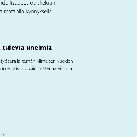
dollisuudet opiskeluun
 matalalla kynnyksellä.
a tulevia unelmia
sityösaralla tämän viimeisen vuoden
 erilaisiin uusiin materiaaleihin ja
seen