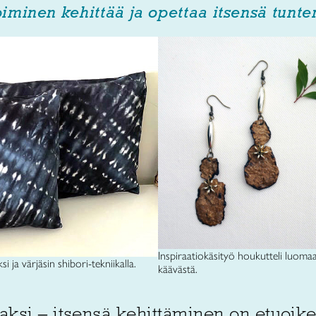
minen kehittää ja opettaa itsensä tunte
Inspiraatiokäsityö houkutteli luomaa
i ja värjäsin shibori-tekniikalla.
käävästä.
aksi – itsensä kehittäminen on etuoik