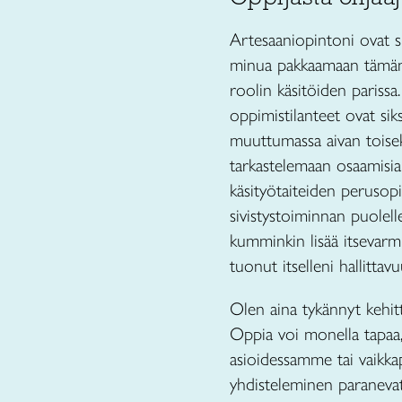
Artesaaniopintoni ovat su
minua pakkaamaan tämän k
roolin käsitöiden parissa
oppimistilanteet ovat sik
muuttumassa aivan toisek
tarkastelemaan osaamisi
käsityötaiteiden perusop
sivistystoiminnan puolell
kumminkin lisää itsevarm
tuonut itselleni hallitta
Olen aina tykännyt kehittä
Oppia voi monella tapaa, 
asioidessamme tai vaikka
yhdisteleminen paranevat