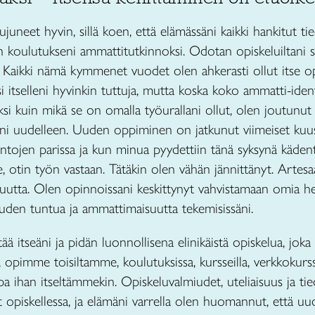
juneet hyvin, sillä koen, että elämässäni kaikki hankitut tie
oulutukseni ammattitutkinnoksi. Odotan opiskeluiltani sitä
. Kaikki nämä kymmenet vuodet olen ahkerasti ollut itse op
si itselleni hyvinkin tuttuja, mutta koska koko ammatti-iden
si kuin mikä se on omalla työurallani ollut, olen joutunut
ani uudelleen. Uuden oppiminen on jatkunut viimeiset kuu
intojen parissa ja kun minua pyydettiin tänä syksynä kädent
e, otin työn vastaan. Tätäkin olen vähän jännittänyt. Arte
uutta. Olen opinnoissani keskittynyt vahvistamaan omia hei
vuuden tuntua ja ammattimaisuutta tekemisissäni.
ä itseäni ja pidän luonnollisena elinikäistä opiskelua, joka s
opimme toisiltamme, koulutuksissa, kursseilla, verkkokursse
pa ihan itseltämmekin. Opiskeluvalmiudet, uteliaisuus ja t
 opiskellessa, ja elämäni varrella olen huomannut, että 