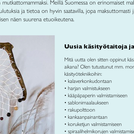
 mutkattomammaksi. Meillä Suomessa on erinomaiset mah
utuksia ja tietoa on hyvin saatavilla, jopa maksuttomasti ja
misen näen suurena etuoikeutena.
Uusia käsityötaitoja j
Mitä uutta olen sitten oppinut kä
aikana? Olen tutustunut mm. moniin
käsityötekniikoihin:
• kalaverkonkudontaan
• harjan valmistukseen
• kääpäpaperin valmistamiseen
• sablonimaalaukseen
• rakupolttoon
• kankaanpainantaan
• koruketjun valmistamiseen
• spiraalihelmikorujen valmistami