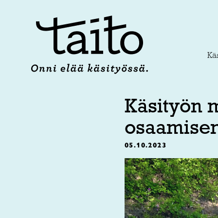
Siirry
sisältöön
Käs
Käsityön m
osaamisen
05.10.2023