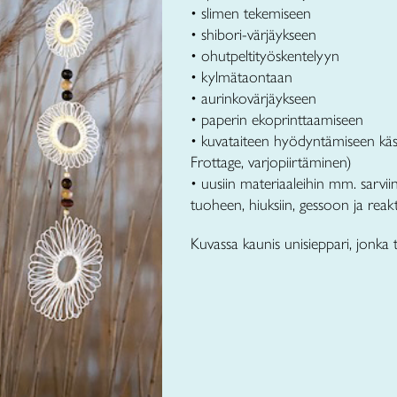
• slimen tekemiseen
• shibori-värjäykseen
• ohutpeltityöskentelyyn
• kylmätaontaan
• aurinkovärjäykseen
• paperin ekoprinttaamiseen
• kuvataiteen hyödyntämiseen käs
Frottage, varjopiirtäminen)
• uusiin materiaaleihin mm. sarviin,
tuoheen, hiuksiin, gessoon ja reakti
Kuvassa kaunis unisieppari, jonka