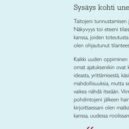
Sysäys kohti un
Taitojeni tunnustamisen jä
Näkyvyys toi eteeni tilai
kanssa, joiden toteutusta
olen ohjautunut tilantees
Kaikki uuden oppiminen k
omat ajatuksenikin ovat ki
ideasta, yrittämisestä, kä
mahdollisuuksia, mutta se
vaikea nähdä itseään. Vii
pohdintojeni jälkeen hain
kirjoittaessani olen matk
kanssa, uudessa roolissan