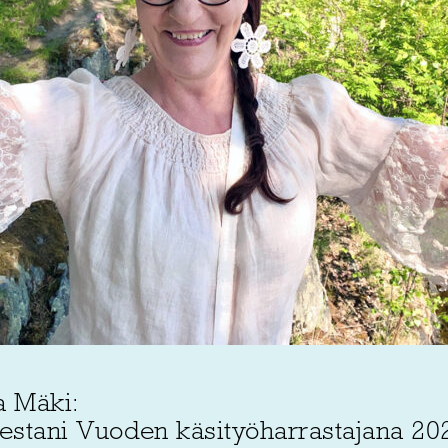
a Mäki:
stani Vuoden käsityöharrastajana 20