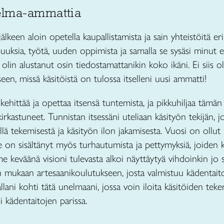
elma-ammattia
lkeen aloin opetella kaupallistamista ja sain yhteistöitä er
suuksia, työtä, uuden oppimista ja samalla se sysäsi minut 
 olin alustanut osin tiedostamattanikin koko ikäni. Ei siis o
een, missä käsitöistä on tulossa itselleni uusi ammatti!
ehittää ja opettaa itsensä tuntemista, ja pikkuhiljaa täm
rkastuneet. Tunnistan itsessäni uteliaan käsityön tekijän, jo
sillä tekemisestä ja käsityön ilon jakamisesta. Vuosi on ollut 
 on sisältänyt myös turhautumista ja pettymyksiä, joiden k
me keväänä visioni tulevasta alkoi näyttäytyä vihdoinkin j
 mukaan artesaanikoulutukseen, josta valmistuu kädentaito-o
allani kohti tätä unelmaani, jossa voin iloita käsitöiden t
i kädentaitojen parissa.