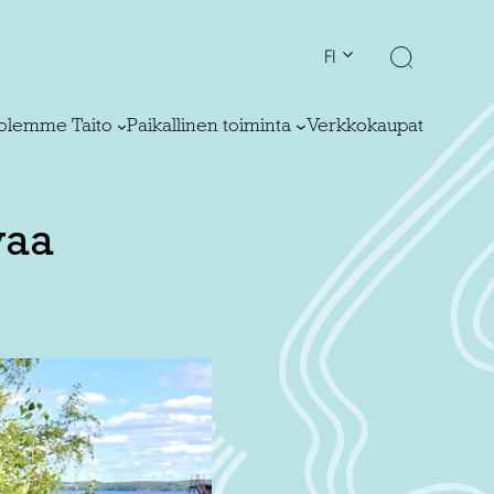
FI
olemme Taito
Paikallinen toiminta
Verkkokaupat
vaa