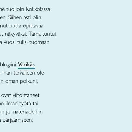
mme tuolloin Kokkolassa
n. Siihen asti olin
minut uutta opittavaa
lut näkyväksi. Tämä tuntui
va vuosi tulisi tuomaan
blogiini
Värikäs
n ihan tarkalleen ole
isin oman polkuni.
ovat viitoittaneet
n ilman työtä tai
hin ja materiaaleihin
a pärjäämiseen.