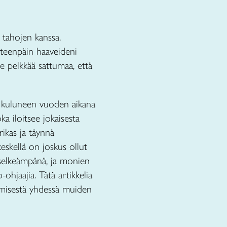
i tahojen kanssa.
eteenpäin haaveideni
le pelkkää sattumaa, että
än kuluneen vuoden aikana
ka iloitsee jokaisesta
rikas ja täynnä
eskellä on joskus ollut
o selkeämpänä, ja monien
hjaajia. Tätä artikkelia
ekemisestä yhdessä muiden