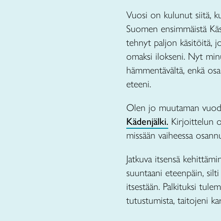
Vuosi on kulunut siitä, k
Suomen ensimmäistä Käsity
tehnyt paljon käsitöitä, j
omaksi ilokseni. Nyt minu
hämmentävältä, enkä osann
eteeni.
Olen jo muutaman vuoden 
Kädenjälki.
Kirjoittelun o
missään vaiheessa osannut
Jatkuva itsensä kehittämi
suuntaani eteenpäin, silt
itsestään. Palkituksi tule
tutustumista, taitojeni k