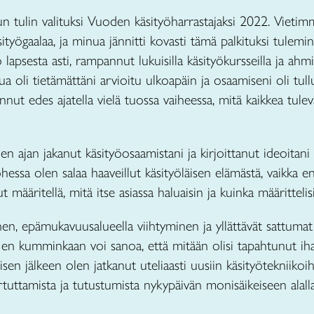
un tulin valituksi Vuoden käsityöharrastajaksi 2022. Vieti
ögaalaa, ja minua jännitti kovasti tämä palkituksi tulemine
o lapsesta asti, rampannut lukuisilla käsityökursseilla ja ah
a oli tietämättäni arvioitu ulkoapäin ja osaamiseni oli tul
ut edes ajatella vielä tuossa vaiheessa, mitä kaikkea tule
ajan jakanut käsityöosaamistani ja kirjoittanut ideoitani 
hessa olen salaa haaveillut käsityöläisen elämästä, vaikka e
 määritellä, mitä itse asiassa haluaisin ja kuinka määrittel
nen, epämukavuusalueella viihtyminen ja yllättävät sattumat 
i en kumminkaan voi sanoa, että mitään olisi tapahtunut iha
misen jälkeen olen jatkanut uteliaasti uusiin käsityötekniikoi
artuttamista ja tutustumista nykypäivän monisäikeiseen alall