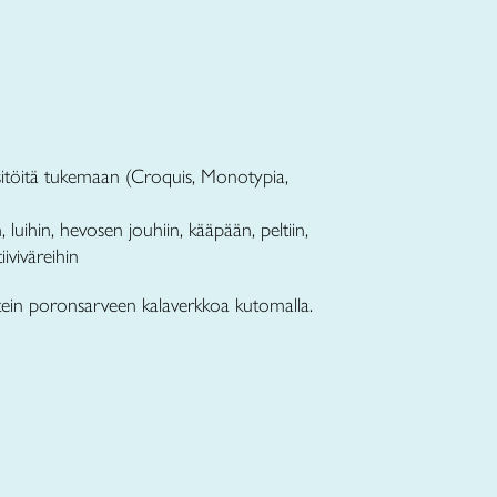
itöitä tukemaan (Croquis, Monotypia,
 luihin, hevosen jouhiin, kääpään, peltiin,
iviväreihin
 tein poronsarveen kalaverkkoa kutomalla.