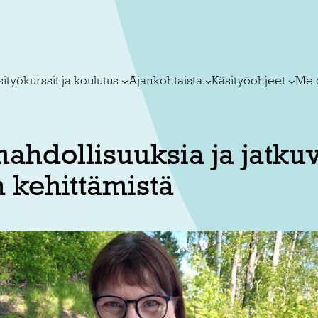
ityökurssit ja koulutus
Ajankohtaista
Käsityöohjeet
Me 
ahdollisuuksia ja jatku
 kehittämistä