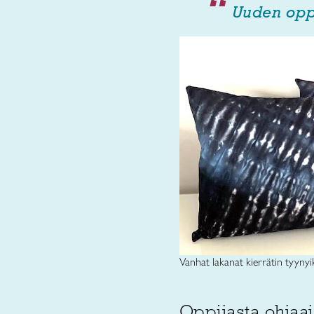
Uuden oppi
Vanhat lakanat kierrätin tyynyiks
Oppijasta ohjaaj