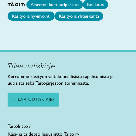
TÄGIT:
Aineeton kulttuuriperintö
Koulutus
Käsityö ja hyvinvointi
Käsityö ja yhteiskunta
Tilaa uutiskirje
Kerromme käsityön valtakunnallisista tapahtumista ja
uutisista sekä Taitojärjestön toiminnasta.
TILAA UUTISKIRJE
Taitoliitto /
Käsi- ja taideteollisuusliitto Taito ry