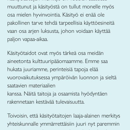
muuttunut ja käsityöstä on tullut monelle myös
osa mielen hyvinvointia. Käsityö ei enää ole
pakollinen tarve tehdä tarpeellisia käyttöesineitä
vaan osa arjen luksusta, johon voidaan käyttää
paljon vapaa-aikaa.
Käsityötaidot ovat myös tärkeä osa meidän
aineetonta kulttuuripääomaamme. Emme saa
hukata juuriamme, perinteisiä tapoja elää
vuorovaikutuksessa ympäröivän luonnon ja sieltä
saatavien materiaalien
kanssa. Näitä taitoja ja osaamista hyödyntäen
rakennetaan kestävää tulevaisuutta.
Toivoisin, että käsityötaitojen laaja-alainen merkitys
yhteiskunnalle ymmärrettäisiin juuri nyt paremmin