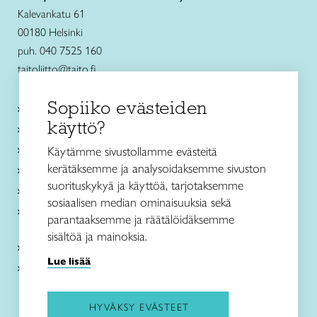
Kalevankatu 61
00180 Helsinki
puh. 040 7525 160
taitoliitto@taito.fi
Sopiiko evästeiden
Käsityökurssit ja koulutus
käyttö?
Ajankohtaista
Käsityöohjeet
Käytämme sivustollamme evästeitä
kerätäksemme ja analysoidaksemme sivuston
Me olemme Taito
suorituskykyä ja käyttöä, tarjotaksemme
Paikallinen toiminta
sosiaalisen median ominaisuuksia sekä
Verkkokaupat
parantaaksemme ja räätälöidäksemme
sisältöä ja mainoksia.
Kirjaudu Arviin
Lue lisää
Kirjaudu Taitocampukseen
HYVÄKSY EVÄSTEET