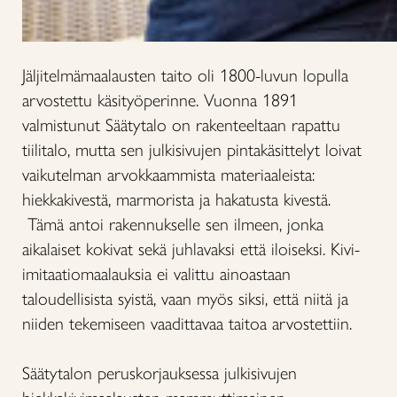
Jäljitelmämaalausten taito oli 1800-luvun lopulla
arvostettu käsityöperinne. Vuonna 1891
valmistunut Säätytalo on rakenteeltaan rapattu
tiilitalo, mutta sen julkisivujen pintakäsittelyt loivat
vaikutelman arvokkaammista materiaaleista:
hiekkakivestä, marmorista ja hakatusta kivestä.
Tämä antoi rakennukselle sen ilmeen, jonka
aikalaiset kokivat sekä juhlavaksi että iloiseksi. Kivi-
imitaatiomaalauksia ei valittu ainoastaan
taloudellisista syistä, vaan myös siksi, että niitä ja
niiden tekemiseen vaadittavaa taitoa arvostettiin.
Säätytalon peruskorjauksessa julkisivujen