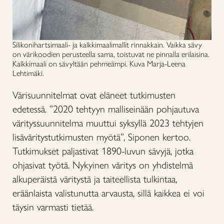
Silikonihartsimaali- ja kalkkimaalimallit rinnakkain. Vaikka sävy
on värikoodien perusteella sama, toistuvat ne pinnalla erilaisina.
Kalkkimaali on sävyltään pehmeämpi. Kuva Marja-Leena
Lehtimäki.
Värisuunnitelmat ovat eläneet tutkimusten
edetessä. ”2020 tehtyyn malliseinään pohjautuva
värityssuunnitelma muuttui syksyllä 2023 tehtyjen
lisäväritystutkimusten myötä”, Siponen kertoo.
Tutkimukset paljastivat 1890-luvun sävyjä, jotka
ohjasivat työtä. Nykyinen väritys on yhdistelmä
alkuperäistä väritystä ja taiteellista tulkintaa,
eräänlaista valistunutta arvausta, sillä kaikkea ei voi
täysin varmasti tietää.