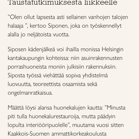
Taustatutkimuksesta liikkeelle
”Olen ollut lapsesta asti sellainen vanhojen talojen
halaaja ”, kertoo Siponen, joka on työskennellyt
alalla jo neljätoista vuotta.
Siposen kädenjälkeä voi ihailla monissa Helsingin
kantakaupungin kohteissa: niin asuinrakennusten
porrashuoneista moniin julkisiin rakennuksiin.
Siposta työssä viehättää sopiva yhdistelmä
luovuutta, teoreettista osaamista sekä
ongelmanratkaisua.
Määttä löysi alansa huonekalujen kautta: ”Minusta
piti tulla huonekalurestauroija, mutta päädyin
lopulta interiööripuolelle”, muutama vuosi sitten
Kaakkois-Suomen ammattikorkeakoulusta