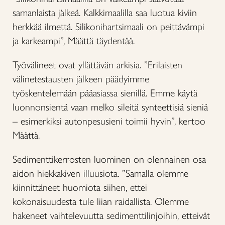
samanlaista jälkeä. Kalkkimaalilla saa luotua kiviin
herkkää ilmettä. Silikonihartsimaali on peittävämpi
ja karkeampi”, Määttä täydentää.
Työvälineet ovat yllättävän arkisia. ”Erilaisten
välinetestausten jälkeen päädyimme
työskentelemään pääasiassa sienillä. Emme käytä
luonnonsientä vaan melko sileitä synteettisiä sieniä
– esimerkiksi autonpesusieni toimii hyvin”, kertoo
Määttä.
Sedimenttikerrosten luominen on olennainen osa
aidon hiekkakiven illuusiota. ”Samalla olemme
kiinnittäneet huomiota siihen, ettei
kokonaisuudesta tule liian raidallista. Olemme
hakeneet vaihtelevuutta sedimenttilinjoihin, etteivät