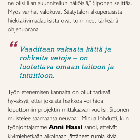
ne olisi liian suunnitellun näköisiä,” Siponen selittää.
Myös vanhat valokuvat Säätytalon alkuperäisistä
hiekkakivimaalauksista ovat toimineet tärkeänä
ohjenuorana.
Vaaditaan vakaata kättä ja
rohkeita vetoja – on
luotettava omaan taitoon ja
intuitioon.
Työn etenemisen kannalta on ollut tärkeää
hyväksyä, ettei jokaista harkkoa voi hioa
loputtomiin projektin mittakaavan vuoksi. Siponen
muistelee saamaansa neuvoa: ”Minua lohdutti, kun
työnjohtajamme
Anni Hassi
sanoi, etteivät
kivimiehetkään aikoinaan jättäneet rumia kiviä