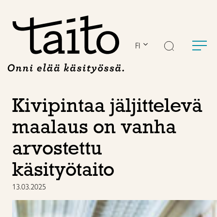
Siirry
sisältöön
FI
Kivipintaa jäljittelevä
maalaus on vanha
arvostettu
käsityötaito
13.03.2025