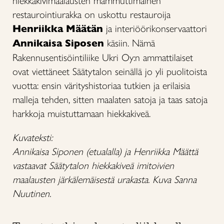
hiekkakivimaalausten mammuttimainen
restaurointiurakka on uskottu restauroija
Henriikka Määtän
ja interiöörikonservaattori
Annikaisa Siposen
käsiin. Nämä
Rakennusentisöintiliike Ukri Oy:n ammattilaiset
ovat viettäneet Säätytalon seinällä jo yli puolitoista
vuotta: ensin värityshistoriaa tutkien ja erilaisia
malleja tehden, sitten maalaten satoja ja taas satoja
harkkoja muistuttamaan hiekkakiveä.
Kuvateksti:
Annikaisa Siponen (etualalla) ja Henriikka Määttä
vastaavat Säätytalon hiekkakiveä imitoivien
maalausten järkälemäisestä urakasta. Kuva Sanna
Nuutinen.