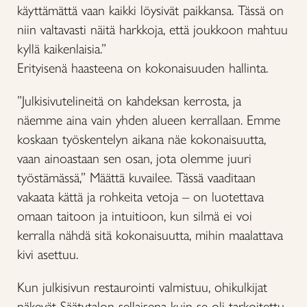
käyttämättä vaan kaikki löysivät paikkansa. Tässä on
niin valtavasti näitä harkkoja, että joukkoon mahtuu
kyllä kaikenlaisia.”
Erityisenä haasteena on kokonaisuuden hallinta.
”Julkisivutelineitä on kahdeksan kerrosta, ja
näemme aina vain yhden alueen kerrallaan. Emme
koskaan työskentelyn aikana näe kokonaisuutta,
vaan ainoastaan sen osan, jota olemme juuri
työstämässä,” Määttä kuvailee. Tässä vaaditaan
vakaata kättä ja rohkeita vetoja – on luotettava
omaan taitoon ja intuitioon, kun silmä ei voi
kerralla nähdä sitä kokonaisuutta, mihin maalattava
kivi asettuu.
Kun julkisivun restaurointi valmistuu, ohikulkijat
näkevät Säätytalon sellaisena kuin se oli tarkoitettu