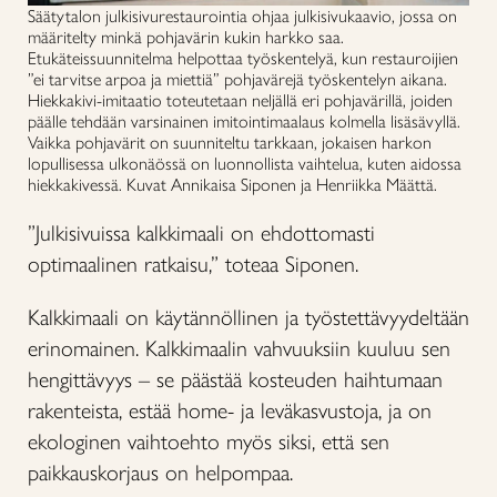
Säätytalon julkisivurestaurointia ohjaa julkisivukaavio, jossa on
määritelty minkä pohjavärin kukin harkko saa.
Etukäteissuunnitelma helpottaa työskentelyä, kun restauroijien
”ei tarvitse arpoa ja miettiä” pohjavärejä työskentelyn aikana.
Hiekkakivi-imitaatio toteutetaan neljällä eri pohjavärillä, joiden
päälle tehdään varsinainen imitointimaalaus kolmella lisäsävyllä.
Vaikka pohjavärit on suunniteltu tarkkaan, jokaisen harkon
lopullisessa ulkonäössä on luonnollista vaihtelua, kuten aidossa
hiekkakivessä. Kuvat Annikaisa Siponen ja Henriikka Määttä.
”Julkisivuissa kalkkimaali on ehdottomasti
optimaalinen ratkaisu,” toteaa Siponen.
Kalkkimaali on käytännöllinen ja työstettävyydeltään
erinomainen. Kalkkimaalin vahvuuksiin kuuluu sen
hengittävyys – se päästää kosteuden haihtumaan
rakenteista, estää home- ja leväkasvustoja, ja on
ekologinen vaihtoehto myös siksi, että sen
paikkauskorjaus on helpompaa.