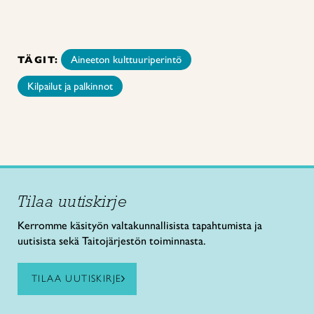
TÄGIT:
Aineeton kulttuuriperintö
Kilpailut ja palkinnot
Tilaa uutiskirje
Kerromme käsityön valtakunnallisista tapahtumista ja
uutisista sekä Taitojärjestön toiminnasta.
TILAA UUTISKIRJE