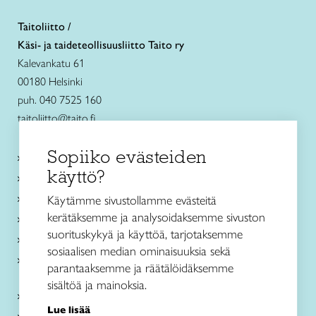
Taitoliitto /
Käsi- ja taideteollisuusliitto Taito ry
Kalevankatu 61
00180 Helsinki
puh. 040 7525 160
taitoliitto@taito.fi
Sopiiko evästeiden
Käsityökurssit ja koulutus
käyttö?
Ajankohtaista
Käsityöohjeet
Käytämme sivustollamme evästeitä
kerätäksemme ja analysoidaksemme sivuston
Me olemme Taito
suorituskykyä ja käyttöä, tarjotaksemme
Paikallinen toiminta
sosiaalisen median ominaisuuksia sekä
Verkkokaupat
parantaaksemme ja räätälöidäksemme
sisältöä ja mainoksia.
Kirjaudu Arviin
Lue lisää