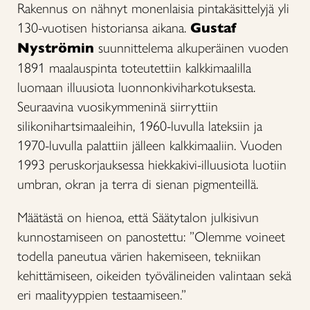
Rakennus on nähnyt monenlaisia pintakäsittelyjä yli
130-vuotisen historiansa aikana.
Gustaf
Nyströmin
suunnittelema alkuperäinen vuoden
1891 maalauspinta toteutettiin kalkkimaalilla
luomaan illuusiota luonnonkiviharkotuksesta.
Seuraavina vuosikymmeninä siirryttiin
silikonihartsimaaleihin, 1960-luvulla lateksiin ja
1970-luvulla palattiin jälleen kalkkimaaliin. Vuoden
1993 peruskorjauksessa hiekkakivi-illuusiota luotiin
umbran, okran ja terra di sienan pigmenteillä.
Määtästä on hienoa, että Säätytalon julkisivun
kunnostamiseen on panostettu: ”Olemme voineet
todella paneutua värien hakemiseen, tekniikan
kehittämiseen, oikeiden työvälineiden valintaan sekä
eri maalityyppien testaamiseen.”