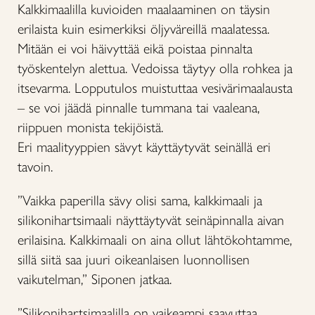
Kalkkimaalilla kuvioiden maalaaminen on täysin
erilaista kuin esimerkiksi öljyväreillä maalatessa.
Mitään ei voi häivyttää eikä poistaa pinnalta
työskentelyn alettua. Vedoissa täytyy olla rohkea ja
itsevarma. Lopputulos muistuttaa vesivärimaalausta
– se voi jäädä pinnalle tummana tai vaaleana,
riippuen monista tekijöistä.
Eri maalityyppien sävyt käyttäytyvät seinällä eri
tavoin.
”Vaikka paperilla sävy olisi sama, kalkkimaali ja
silikonihartsimaali näyttäytyvät seinäpinnalla aivan
erilaisina. Kalkkimaali on aina ollut lähtökohtamme,
sillä siitä saa juuri oikeanlaisen luonnollisen
vaikutelman,” Siponen jatkaa.
”Silikonihartsimaalilla on vaikeampi saavuttaa