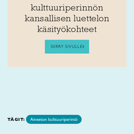
kulttuuriperinnön
kansallisen luettelon
käsityökohteet
SIIRRY SIVULLE
TÄGIT:
Aineeton kulttuuriperintö