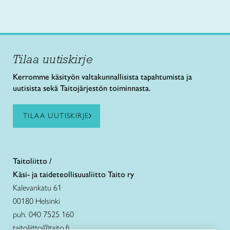
Tilaa uutiskirje
Kerromme käsityön valtakunnallisista tapahtumista ja
uutisista sekä Taitojärjestön toiminnasta.
TILAA UUTISKIRJE
Taitoliitto /
Käsi- ja taideteollisuusliitto Taito ry
Kalevankatu 61
00180 Helsinki
puh. 040 7525 160
taitoliitto@taito.fi