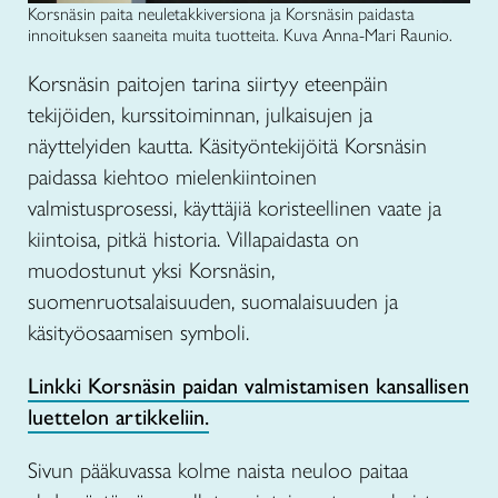
Korsnäsin paita neuletakkiversiona ja Korsnäsin paidasta
innoituksen saaneita muita tuotteita. Kuva Anna-Mari Raunio.
Korsnäsin paitojen tarina siirtyy eteenpäin
tekijöiden, kurssitoiminnan, julkaisujen ja
näyttelyiden kautta. Käsityöntekijöitä Korsnäsin
paidassa kiehtoo mielenkiintoinen
valmistusprosessi, käyttäjiä koristeellinen vaate ja
kiintoisa, pitkä historia. Villapaidasta on
muodostunut yksi Korsnäsin,
suomenruotsalaisuuden, suomalaisuuden ja
käsityöosaamisen symboli.
Linkki Korsnäsin paidan valmistamisen kansallisen
luettelon artikkeliin.
Sivun pääkuvassa kolme naista neuloo paitaa