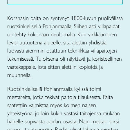
Korsnäsin paita on syntynyt 1800-luvun puolivälissä
ruotsinkielisellä Pohjanmaalla. Siihen asti villapaidat
oli tehty kokonaan neulomalla. Kun virkkaaminen
levisi uutuutena alueelle, sitä alettiin yhdistää
luovasti aiemmin osattuun tekniikkaa villapaitojen
tekemisessä. Tuloksena oli näyttävä ja koristeellinen
vaatekappale, jota sitten alettiin kopioida ja
muunnella.
Ruotsinkielisellä Pohjanmaalla kylissä toimi
mestareita, jotka tekivät paitoja tilauksesta. Paita
saatettiin valmistaa myös kolmen naisen
yhteistyönä, jolloin kukin vastasi taitojensa mukaan
hänelle sopivasta paidan osasta. Näin mestari siirsi
osaamista eteenpäin. Paidat olivat lähinnä miesten