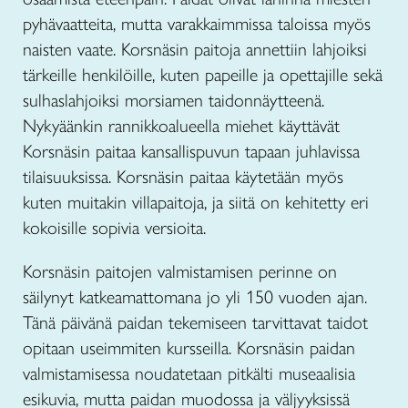
pyhävaatteita, mutta varakkaimmissa taloissa myös
naisten vaate. Korsnäsin paitoja annettiin lahjoiksi
tärkeille henkilöille, kuten papeille ja opettajille sekä
sulhaslahjoiksi morsiamen taidonnäytteenä.
Nykyäänkin rannikkoalueella miehet käyttävät
Korsnäsin paitaa kansallispuvun tapaan juhlavissa
tilaisuuksissa. Korsnäsin paitaa käytetään myös
kuten muitakin villapaitoja, ja siitä on kehitetty eri
kokoisille sopivia versioita.
Korsnäsin paitojen valmistamisen perinne on
säilynyt katkeamattomana jo yli 150 vuoden ajan.
Tänä päivänä paidan tekemiseen tarvittavat taidot
opitaan useimmiten kursseilla. Korsnäsin paidan
valmistamisessa noudatetaan pitkälti museaalisia
esikuvia, mutta paidan muodossa ja väljyyksissä