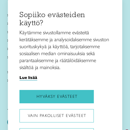
Sopiiko evästeiden
Käsityökurssit ja koulutus
käyttö?
Ajankohtaista
Käsityöohjeet
Käytämme sivustollamme evästeitä
kerätäksemme ja analysoidaksemme sivuston
Me olemme Taito
suorituskykyä ja käyttöä, tarjotaksemme
Paikallinen toiminta
sosiaalisen median ominaisuuksia sekä
Verkkokaupat
parantaaksemme ja räätälöidäksemme
sisältöä ja mainoksia.
Kirjaudu Arviin
Lue lisää
Kirjaudu Taitocampukseen
HYVÄKSY EVÄSTEET
Taitoliitto:
Taito-lehti:
VAIN PAKOLLISET EVÄSTEET