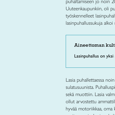
puhaltamiseen jo noin 2
Uuteenkaupunkiin, oli p
työskennelleet lasinpuhalt
lasinpuhallussukuja alko
Aineettoman kult
Lasinpuhallus on yksi
Lasia puhallettaessa noin
sulatusuunista. Puhalluspi
sekä muottiin. Lasia valm
ollut arvostettu ammattil
hyvää motoriikkaa, oma k