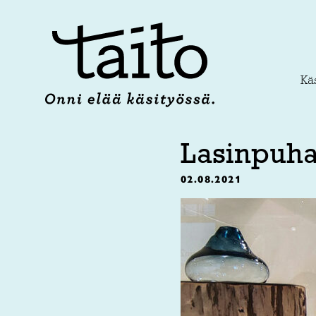
Siirry
sisältöön
Käs
Lasinpuhal
02.08.2021