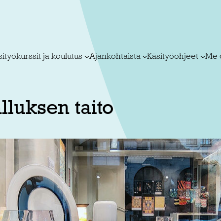
ityökurssit ja koulutus
Ajankohtaista
Käsityöohjeet
Me 
luksen taito