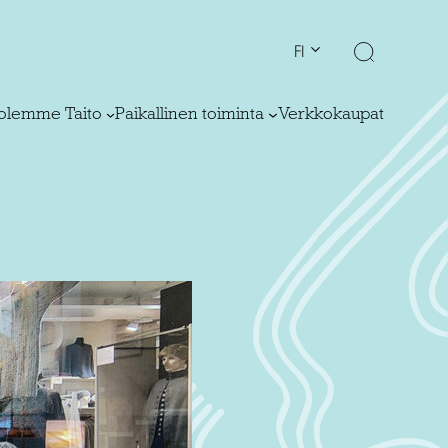
FI
olemme Taito
Paikallinen toiminta
Verkkokaupat