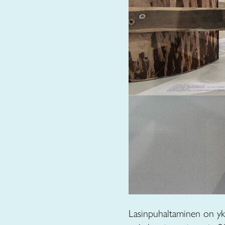
Lasinpuhaltaminen on yks