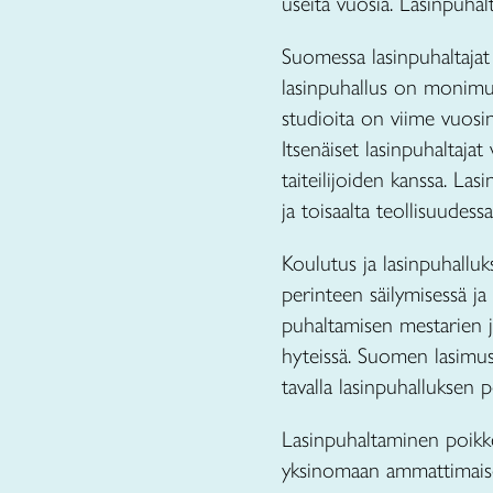
useita vuosia. Lasinpuhal
Suomessa lasinpuhaltajat 
lasinpuhallus on monimuot
studioita on viime vuosina
Itsenäiset lasinpuhaltaja
taiteilijoiden kanssa. Las
ja toisaalta teollisuudess
Koulutus ja lasinpuhalluk
perinteen säilymisessä ja 
puhaltamisen mestarien ja
hyteissä. Suomen lasimuse
tavalla lasinpuhalluksen p
Lasinpuhaltaminen poikkea
yksinomaan ammattimaises