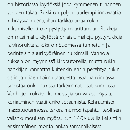
on historiassa löydöksiä jopa kymmenen tuhannen
vuoden takaa. Rukki on paljon uudempi innovaatio
kehräysvälineenä, ihan tarkkaa aikaa rukin
keksimiselle ei ole pystytty määrittämään. Rukkeja
on maailmalla käytössä erilaisia malleja, pystyrukkeja
ja vinorukkeja, joka on Suomessa tunnetuin ja
perinteisin suuripyöräinen rukkimalli. Vanhoja
rukkeja on myynnissä kirpputoreilla, mutta rukin
hankkijan kannattaa kuitenkin ensin perehtyä rukin
osiin ja niiden toimintaan, että osaa hankinnassa
tarkistaa onko rukissa tärkeimmät osat kunnossa.
Vanhojen rukkien kunnostajia on vaikea löytää,
korjaaminen vaatii erikoisosaamista. Kehräämisen
massatuotannossa tärkeä murros tapahtui teollisen
vallankumouksen myötä, kun 1770-luvulla keksittiin
ensimmäinen monta lankaa samanaikaisesti