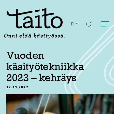
Siirry
sisältöön
FI
Vuoden
käsityötekniikka
2023 – kehräys
17.11.2022