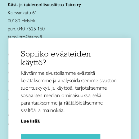
Käsi- ja taideteollisuusliitto Taito ry
Kalevankatu 61
00180 Helsinki
puh. 040 7525 160
taitoliitto@taito.fi
Sopiiko evästeiden
Käsityökurssit ja koulutus
käyttö?
Ajankohtaista
Käsityöohjeet
Käytämme sivustollamme evästeitä
kerätäksemme ja analysoidaksemme sivuston
Me olemme Taito
suorituskykyä ja käyttöä, tarjotaksemme
Paikallinen toiminta
sosiaalisen median ominaisuuksia sekä
Verkkokaupat
parantaaksemme ja räätälöidäksemme
sisältöä ja mainoksia.
Kirjaudu Arviin
Lue lisää
Kirjaudu Taitocampukseen