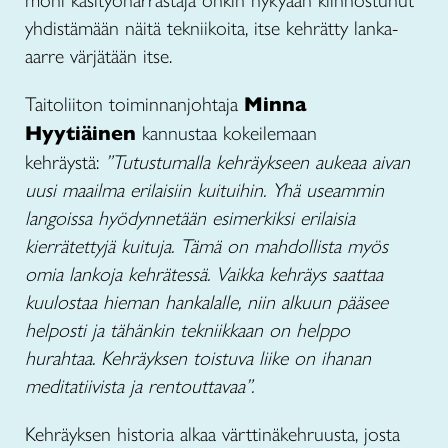
moni käsityöharrastaja onkin nykyään kiinnostunut
yhdistämään näitä tekniikoita, itse kehrätty lanka-
aarre värjätään itse.
Taitoliiton toiminnanjohtaja
Minna
Hyytiäinen
kannustaa kokeilemaan
kehräystä:
”Tutustumalla kehräykseen aukeaa aivan
uusi maailma erilaisiin kuituihin. Yhä useammin
langoissa hyödynnetään esimerkiksi erilaisia
kierrätettyjä kuituja. Tämä on mahdollista myös
omia lankoja kehrätessä. Vaikka kehräys saattaa
kuulostaa hieman hankalalle, niin alkuun pääsee
helposti ja tähänkin tekniikkaan on helppo
hurahtaa. Kehräyksen toistuva liike on ihanan
meditatiivista ja rentouttavaa”.
Kehräyksen historia alkaa värttinäkehruusta, josta