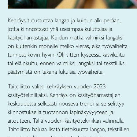
Kehräys tutustuttaa langan ja kuidun alkuperään,
jotka kiinnostavat yhä useampaa kuluttajaa ja
käsityöharrastajaa. Kuidun matka valmiiksi langaksi
on kuitenkin monelle melko vieras, eikä työvaiheita
tunneta kovin hyvin. Oli sitten kyseessä kasvikuitu
tai eläinkuitu, ennen valmiiksi langaksi tai tekstiiliksi
päätymistä on takana lukuisia työvaiheita.
Taitoliitto valitsi kehräyksen vuoden 2023
käsityötekniikaksi. Kehräys on käsityöharrastajien
keskuudessa selkeästi nouseva trendi ja se selittyy
kiinnostuksella tuotannon läpinäkyvyyteen ja
aitouteen. Tällä vuoden käsityötekniikan valinnalla
Taitoliitto haluaa lisätä tietoisuutta langan, tekstiilien