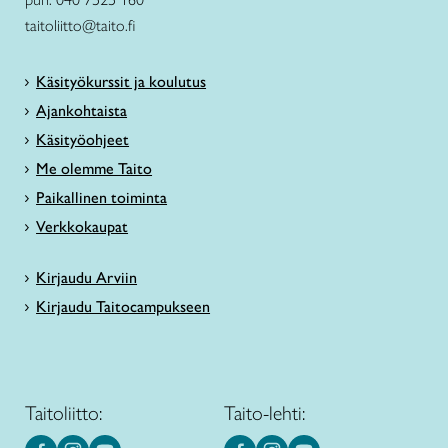
taitoliitto@taito.fi
Käsityökurssit ja koulutus
Ajankohtaista
Käsityöohjeet
Me olemme Taito
Paikallinen toiminta
Verkkokaupat
Kirjaudu Arviin
Kirjaudu Taitocampukseen
Taitoliitto:
Taito-lehti: