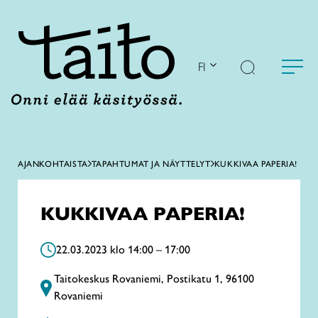
Siirry
sisältöön
FI
AJANKOHTAISTA
TAPAHTUMAT JA NÄYTTELYT
KUKKIVAA PAPERIA!
KUKKIVAA PAPERIA!
22.03.2023 klo 14:00 – 17:00
Taitokeskus Rovaniemi, Postikatu 1, 96100
Rovaniemi