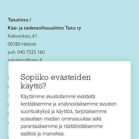
Taitoliitto /
Käsi- ja taideteollisuusliitto Taito ry
Kalevankatu 61
00180 Helsinki
puh. 040 7525 160
taitoliitto@taito.fi
Sopiiko evästeiden
Käsityökurssit ja koulutus
käyttö?
Ajankohtaista
Käsityöohjeet
Käytämme sivustollamme evästeitä
kerätäksemme ja analysoidaksemme sivuston
Me olemme Taito
suorituskykyä ja käyttöä, tarjotaksemme
Paikallinen toiminta
sosiaalisen median ominaisuuksia sekä
Verkkokaupat
parantaaksemme ja räätälöidäksemme
sisältöä ja mainoksia.
Kirjaudu Arviin