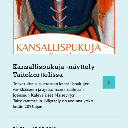
Kansallispukuja -näyttely
Taitokorttelissa
Tervetuloa tutustumaan kansallispukujen
värikkääseen ja ajattomaan maailmaan
Joensuun Kalevalaiset Naiset ry:n
Taitokammariin. Näyttely on avoinna koko
kesän 2026 ajan.
03.06. – 29.08.2026