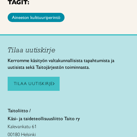
TÄGIT:
Aineeton kulttuuriperintö
Tilaa uutiskirje
Kerromme käsityön valtakunnallisista tapahtumista ja
uutisista sekä Taitojärjestön toiminnasta.
TILAA UUTISKIRJE
Taitoliitto /
Käsi- ja taideteollisuusliitto Taito ry
Kalevankatu 61
00180 Helsinki