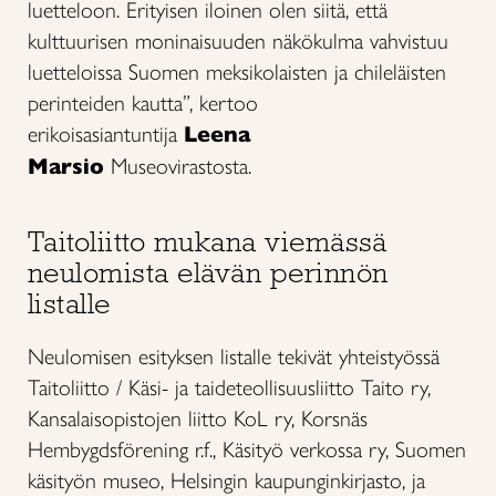
luetteloon. Erityisen iloinen olen siitä, että
kulttuurisen moninaisuuden näkökulma vahvistuu
luetteloissa Suomen meksikolaisten ja chileläisten
perinteiden kautta”, kertoo
erikoisasiantuntija
Leena
Marsio
Museovirastosta.
Taitoliitto mukana viemässä
neulomista elävän perinnön
listalle
Neulomisen esityksen listalle tekivät yhteistyössä
Taitoliitto / Käsi- ja taideteollisuusliitto Taito ry,
Kansalaisopistojen liitto KoL ry, Korsnäs
Hembygdsförening r.f., Käsityö verkossa ry, Suomen
käsityön museo, Helsingin kaupunginkirjasto, ja