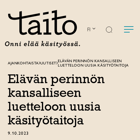
Siirry
sisältöön
FI
ELÄVÄN PERINNÖN KANSALLISEEN
AJANKOHTAISTA
UUTISET
LUETTELOON UUSIA KÄSITYÖTAITOJA
Elävän perinnön
kansalliseen
luetteloon uusia
käsityötaitoja
9.10.2023