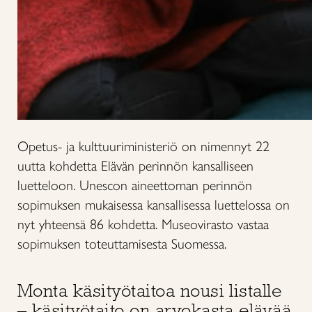
Opetus- ja kulttuuriministeriö on nimennyt 22
uutta kohdetta Elävän perinnön kansalliseen
luetteloon. Unescon aineettoman perinnön
sopimuksen mukaisessa kansallisessa luettelossa on
nyt yhteensä 86 kohdetta. Museovirasto vastaa
sopimuksen toteuttamisesta Suomessa.
Monta käsityötaitoa nousi listalle
– käsityötaito on arvokasta elävää