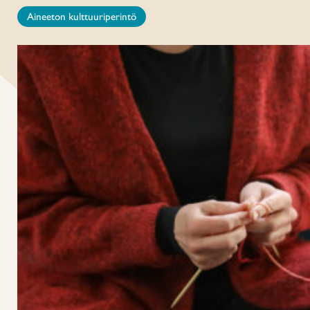
Aineeton kulttuuriperintö