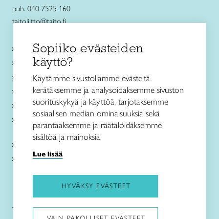
puh. 040 7525 160
taitoliitto@taito.fi
Sopiiko evästeiden
Käsityökurssit ja koulutus
käyttö?
Ajankohtaista
Käsityöohjeet
Käytämme sivustollamme evästeitä
kerätäksemme ja analysoidaksemme sivuston
Me olemme Taito
suorituskykyä ja käyttöä, tarjotaksemme
Paikallinen toiminta
sosiaalisen median ominaisuuksia sekä
Verkkokaupat
parantaaksemme ja räätälöidäksemme
sisältöä ja mainoksia.
Kirjaudu Arviin
Lue lisää
Kirjaudu Taitocampukseen
HYVÄKSY EVÄSTEET
Taitoliitto:
Taito-lehti:
VAIN PAKOLLISET EVÄSTEET