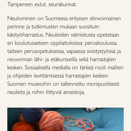
Tampereen ev.lut. seurakunnat.
Neulominen on Suomessa erityisen elinvoimainen
perinne ja tutkimusten mukaan suosituin
käsityöharrastus. Neuleiden valmistusta opetetaan
eri koulutusasteen oppilaitoksissa: peruskoulussa,
taiteen perusopetuksessa, vapaassa sivistystyössä ja
neuvonnan lähi- ja etäkursseilla sekä harrastajien
kesken. Sosiaalisella medialla on tärkeä rooli mallien
ja ohjeiden levittämisessä harrastajien kesken.
Suomen museoihin on tallennettu monipuolisesti
neuleita ja niihin liittyviä aineistoja.