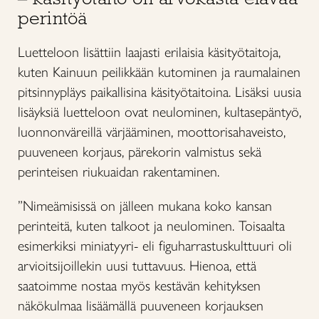
perintöä
Luetteloon lisättiin laajasti erilaisia käsityötaitoja,
kuten Kainuun peilikkään kutominen ja raumalainen
pitsinnypläys paikallisina käsityötaitoina. Lisäksi uusia
lisäyksiä luetteloon ovat neulominen, kultasepäntyö,
luonnonväreillä värjääminen, moottorisahaveisto,
puuveneen korjaus, pärekorin valmistus sekä
perinteisen riukuaidan rakentaminen.
”Nimeämisissä on jälleen mukana koko kansan
perinteitä, kuten talkoot ja neulominen. Toisaalta
esimerkiksi miniatyyri- eli figuharrastuskulttuuri oli
arvioitsijoillekin uusi tuttavuus. Hienoa, että
saatoimme nostaa myös kestävän kehityksen
näkökulmaa lisäämällä puuveneen korjauksen