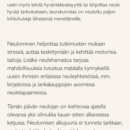
usein myös tehdä hyväntekeväisyyttä tai lahjoittaa neule
hyvää tarkoitukseen, seurakunnissa on neulottu paljon
lohtuhuiveja läheisensä menettäneille.
Neulominen helpottaa tutkimusten mukaan
stressiä, auttaa keskittymään ja kehittää motorisia
taitoja. Lisäksi neuleharrastus tarjoaa
mahdollisuuksia tutustua matalalla kynnyksellä
uusiin ihmisiin erilaisissa neuleyhteisöissä, mm.
kirjastoissa ja lankakauppojen avoimissa
neuletapaamisissa.
Tämän päivän neulojan on kiehtovaa ajatella
olevansa yksi silmukka kauan sitten alkaneessa
ketjussa. Neulomisen alkujuuria ei tunneta tarkkaan,