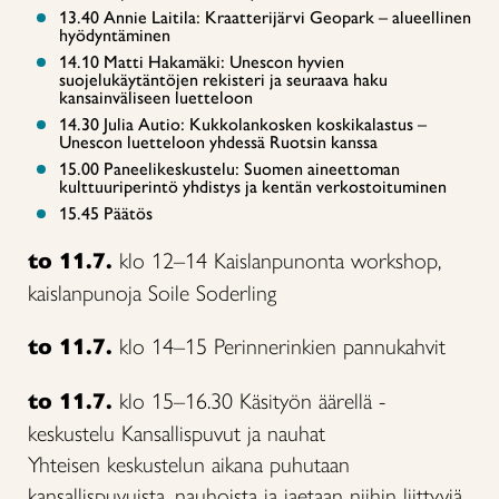
13.40 Annie Laitila: Kraatterijärvi Geopark – alueellinen
hyödyntäminen
14.10 Matti Hakamäki: Unescon hyvien
suojelukäytäntöjen rekisteri ja seuraava haku
kansainväliseen luetteloon
14.30 Julia Autio: Kukkolankosken koskikalastus –
Unescon luetteloon yhdessä Ruotsin kanssa
15.00 Paneelikeskustelu: Suomen aineettoman
kulttuuriperintö yhdistys ja kentän verkostoituminen
15.45 Päätös
to 11.7.
klo 12–14 Kaislanpunonta workshop,
kaislanpunoja Soile Soderling
to 11.7.
klo 14–15 Perinnerinkien pannukahvit
to 11.7.
klo 15–16.30 Käsityön äärellä -
keskustelu Kansallispuvut ja nauhat
Yhteisen keskustelun aikana puhutaan
kansallispuvuista, nauhoista ja jaetaan niihin liittyviä