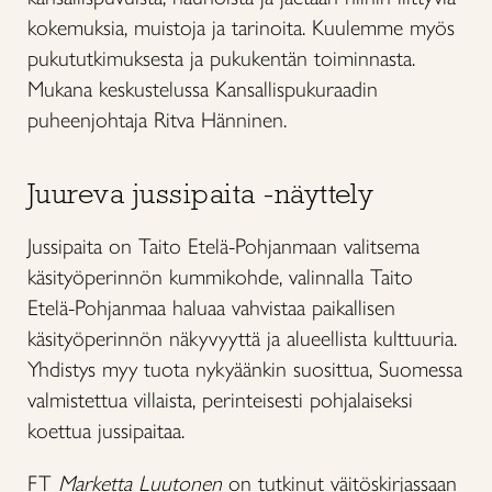
kokemuksia, muistoja ja tarinoita. Kuulemme myös
pukututkimuksesta ja pukukentän toiminnasta.
Mukana keskustelussa Kansallispukuraadin
puheenjohtaja Ritva Hänninen.
Juureva jussipaita -näyttely
Jussipaita on Taito Etelä-Pohjanmaan valitsema
käsityöperinnön kummikohde, valinnalla Taito
Etelä-Pohjanmaa haluaa vahvistaa paikallisen
käsityöperinnön näkyvyyttä ja alueellista kulttuuria.
Yhdistys myy tuota nykyäänkin suosittua, Suomessa
valmistettua villaista, perinteisesti pohjalaiseksi
koettua jussipaitaa.
FT
Marketta Luutonen
on tutkinut väitöskirjassaan