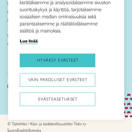
kerätäksemme ja analysoidaksemme sivuston
Me olemme Taito
suorituskykyä ja käyttöä, tarjotaksemme
Paikallinen toiminta
sosiaalisen median ominaisuuksia sekä
Verkkokaupat
parantaaksemme ja räätälöidäksemme
sisältöä ja mainoksia.
Kirjaudu Arviin
Lue lisää
Kirjaudu Taitocampukseen
HYVÄKSY EVÄSTEET
Taitoliitto:
Taito-lehti:
VAIN PAKOLLISET EVÄSTEET
EVÄSTEASETUKSET
Pysäytä animaatiot
© Taitoliitto / Käsi- ja taideteollisuusliitto Taito ry
Suomi
English
Svenska