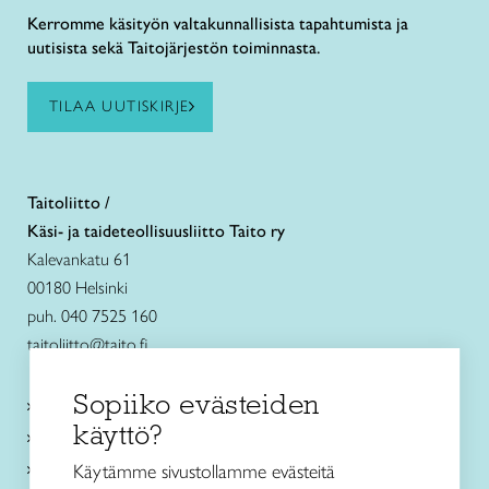
Kerromme käsityön valtakunnallisista tapahtumista ja
uutisista sekä Taitojärjestön toiminnasta.
TILAA UUTISKIRJE
Taitoliitto /
Käsi- ja taideteollisuusliitto Taito ry
Kalevankatu 61
00180 Helsinki
puh. 040 7525 160
taitoliitto@taito.fi
Sopiiko evästeiden
Käsityökurssit ja koulutus
käyttö?
Ajankohtaista
Käsityöohjeet
Käytämme sivustollamme evästeitä