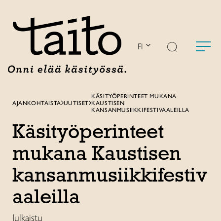
Siirry
sisältöön
FI
KÄSITYÖPERINTEET MUKANA
AJANKOHTAISTA
UUTISET
KAUSTISEN
KANSANMUSIIKKIFESTIVAALEILLA
Käsityöperinteet
mukana Kaustisen
kansanmusiikkifestiv
aaleilla
Julkaistu