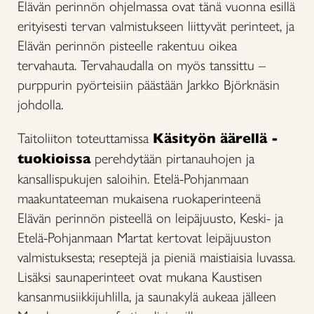
Elävän perinnön ohjelmassa ovat tänä vuonna esillä
erityisesti tervan valmistukseen liittyvät perinteet, ja
Elävän perinnön pisteelle rakentuu oikea
tervahauta. Tervahaudalla on myös tanssittu –
purppurin pyörteisiin päästään Jarkko Björknäsin
johdolla.
Taitoliiton toteuttamissa
Käsityön äärellä -
tuokioissa
perehdytään pirtanauhojen ja
kansallispukujen saloihin. Etelä-Pohjanmaan
maakuntateeman mukaisena ruokaperinteenä
Elävän perinnön pisteellä on leipäjuusto, Keski- ja
Etelä-Pohjanmaan Martat kertovat leipäjuuston
valmistuksesta; reseptejä ja pieniä maistiaisia luvassa.
Lisäksi saunaperinteet ovat mukana Kaustisen
kansanmusiikkijuhlilla, ja saunakylä aukeaa jälleen