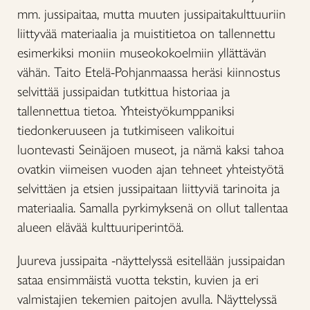
mm. jussipaitaa, mutta muuten jussipaitakulttuuriin
liittyvää materiaalia ja muistitietoa on tallennettu
esimerkiksi moniin museokokoelmiin yllättävän
vähän. Taito Etelä-Pohjanmaassa heräsi kiinnostus
selvittää jussipaidan tutkittua historiaa ja
tallennettua tietoa. Yhteistyökumppaniksi
tiedonkeruuseen ja tutkimiseen valikoitui
luontevasti Seinäjoen museot, ja nämä kaksi tahoa
ovatkin viimeisen vuoden ajan tehneet yhteistyötä
selvittäen ja etsien jussipaitaan liittyviä tarinoita ja
materiaalia. Samalla pyrkimyksenä on ollut tallentaa
alueen elävää kulttuuriperintöä.
Juureva jussipaita -näyttelyssä esitellään jussipaidan
sataa ensimmäistä vuotta tekstin, kuvien ja eri
valmistajien tekemien paitojen avulla. Näyttelyssä