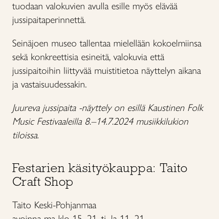
tuodaan valokuvien avulla esille myös elävää
jussipaitaperinnettä.
Seinäjoen museo tallentaa mielellään kokoelmiinsa
sekä konkreettisia esineitä, valokuvia että
jussipaitoihin liittyvää muistitietoa näyttelyn aikana
ja vastaisuudessakin.
Juureva jussipaita -näyttely on esillä Kaustinen Folk
Music Festivaaleilla 8.–14.7.2024 musiikkilukion
tiloissa
.
Festarien käsityökauppa: Taito
Craft Shop
Taito Keski-Pohjanmaa
avoinna ma klo 15–21, ti–la 11–21.