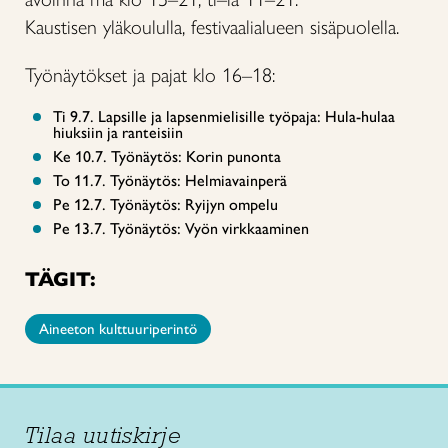
Kaustisen yläkoululla, festivaalialueen sisäpuolella.
Työnäytökset ja pajat klo 16–18:
Ti 9.7. Lapsille ja lapsenmielisille työpaja: Hula-hulaa
hiuksiin ja ranteisiin
Ke 10.7. Työnäytös: Korin punonta
To 11.7. Työnäytös: Helmiavainperä
Pe 12.7. Työnäytös: Ryijyn ompelu
Pe 13.7. Työnäytös: Vyön virkkaaminen
TÄGIT:
Aineeton kulttuuriperintö
Tilaa uutiskirje