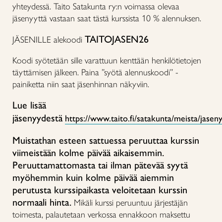
yhteydessä. Taito Satakunta ry:n voimassa olevaa
jäsenyyttä vastaan saat tästä kurssista 10 % alennuksen.
TAITOJASEN26
JÄSENILLE alekoodi
Koodi syötetään sille varattuun kenttään henkilötietojen
täyttämisen jälkeen. Paina ”syötä alennuskoodi” -
painiketta niin saat jäsenhinnan näkyviin.
Lue lisää
jäsenyydestä
https://www.taito.fi/satakunta/meista/jaseny
Muistathan esteen sattuessa peruuttaa kurssin
viimeistään kolme päivää aikaisemmin.
Peruuttamattomasta tai ilman pätevää syytä
myöhemmin kuin kolme päivää aiemmin
perutusta kurssipaikasta veloitetaan kurssin
normaali hinta.
Mikäli kurssi peruuntuu järjestäjän
toimesta, palautetaan verkossa ennakkoon maksettu