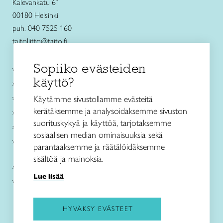
Kalevankatu 61
00180 Helsinki
puh. 040 7525 160
taitoliitto@taito.fi
Sopiiko evästeiden
Käsityökurssit ja koulutus
käyttö?
Ajankohtaista
Käsityöohjeet
Käytämme sivustollamme evästeitä
kerätäksemme ja analysoidaksemme sivuston
Me olemme Taito
suorituskykyä ja käyttöä, tarjotaksemme
Paikallinen toiminta
sosiaalisen median ominaisuuksia sekä
Verkkokaupat
parantaaksemme ja räätälöidäksemme
sisältöä ja mainoksia.
Kirjaudu Arviin
Lue lisää
Kirjaudu Taitocampukseen
HYVÄKSY EVÄSTEET