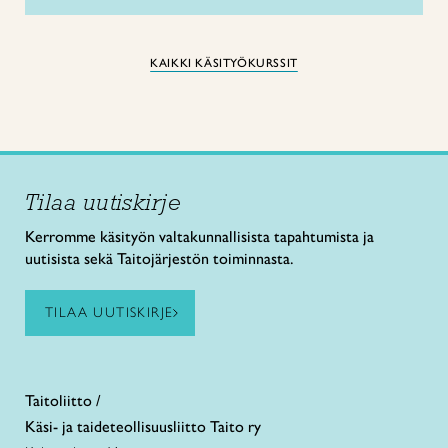
KAIKKI KÄSITYÖKURSSIT
Tilaa uutiskirje
Kerromme käsityön valtakunnallisista tapahtumista ja
uutisista sekä Taitojärjestön toiminnasta.
TILAA UUTISKIRJE
Taitoliitto /
Käsi- ja taideteollisuusliitto Taito ry