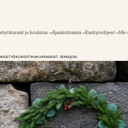
ityökurssit ja koulutus
Ajankohtaista
Käsityöohjeet
Me 
KÄSITYÖKURSSIT
HAVUKRANSSIT, SEINÄJOKI