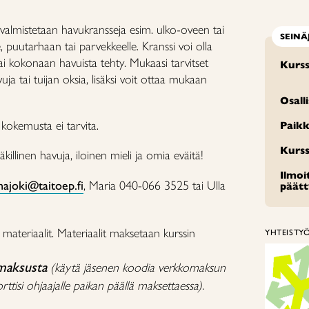
a valmistetaan havukransseja esim. ulko-oveen tai
SEINÄ
le, puutarhaan tai parvekkeelle. Kranssi voi olla
tai kokonaan havuista tehty. Mukaasi tarvitset
Kurss
ja tai tuijan oksia, lisäksi voit ottaa mukaan
Osall
a kokemusta ei tarvita.
Paikk
Kurss
äkillinen havuja, iloinen mieli ja omia eväitä!
Ilmo
najoki@taitoep.fi
, Maria 040-066 3525 tai Ulla
päät
materiaalit. Materiaalit maksetaan kurssin
YHTEISTY
maksusta
(käytä jäsenen koodia verkkomaksun
ttisi ohjaajalle paikan päällä maksettaessa).