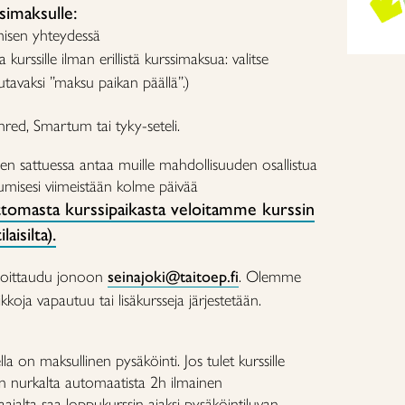
imaksulle:
misen yhteydessä
a kurssille ilman erillistä kurssimaksua: valitse
tavaksi ”maksu paikan päällä”.)
enred, Smartum tai tyky-seteli.
n sattuessa antaa muille mahdollisuuden osallistua
stumisesi viimeistään kolme päivää
tomasta kurssipaikasta veloitamme kurssin
aisilta).
oittaudu jonoon
seinajoki@taitoep.fi
. Olemme
koja vapautuu tai lisäkursseja järjestetään.
a on maksullinen pysäköinti. Jos tulet kurssille
n nurkalta automaatista 2h ilmainen
aajalta saa loppukurssin ajaksi pysäköintiluvan.