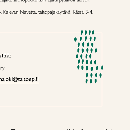
 Kalevan Navetta, taitopajakäytävä, Kässä 3-4,
stää:
 ry
najoki@taitoep.fi