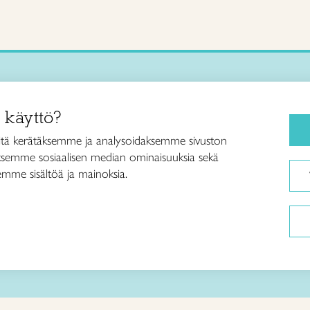
Käsityökurssit ja koulutus
iitto /
 käyttö?
ja taideteollisuusliitto Taito ry
Ajankohtaista
ankatu 61
Käsityöohjeet
tä kerätäksemme ja analysoidaksemme sivuston
Helsinki
aksemme sosiaalisen median ominaisuuksia sekä
Me olemme Taito
040 7525 160
mme sisältöä ja mainoksia.
Paikallinen toiminta
itto@taito.fi
Verkkokaupat