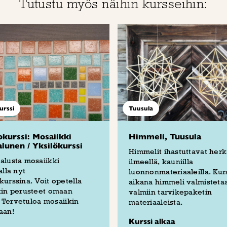
Tutustu myös näihin kursseihin:
urssi
Tuusula
kurssi: Mosaiikki
Himmeli, Tuusula
lunen / Yksilökurssi
Himmelit ihastuttavat herk
alusta mosaiikki
ilmeellä, kauniilla
alla nyt
luonnonmateriaaleilla. Kur
urssina. Voit opetella
aikana himmeli valmisteta
kin perusteet omaan
valmiin tarvikepaketin
i. Tervetuloa mosaiikin
materiaaleista.
aan!
Kurssi alkaa