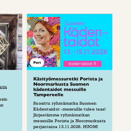
Pori
Käsityömessuretki Porista ja
Noormarkusta Suomen
ällä
kädentaidot messuille
Tampereelle
ssin
Suosittu ryhmämatka Suomen
an
Kädentaidot -messuille tulee taas!
Järjestämme ryhmämatkan
messuille Porista ja Noormarkusta
perjantaina 13.11.2026. HUOM!