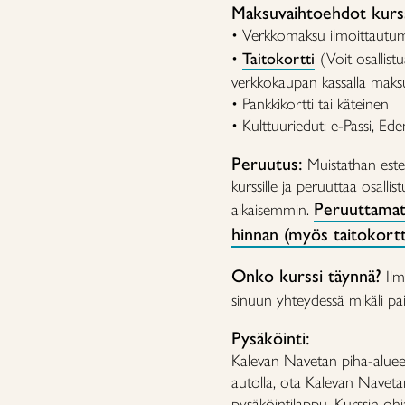
Maksuvaihtoehdot kurss
• Verkkomaksu ilmoittautu
•
Taitokortti
(Voit osallistu
verkkokaupan kassalla maksu
• Pankkikortti tai käteinen
• Kulttuuriedut: e-Passi, Ed
Peruutus:
Muistathan estee
kurssille ja peruuttaa osalli
Peruuttamat
aikaisemmin.
hinnan (myös taitokorttil
Onko kurssi täynnä?
Ilm
sinuun yhteydessä mikäli paik
Pysäköinti:
Kalevan Navetan piha-alueell
autolla, ota Kalevan Naveta
pysäköintilappu. Kurssin ohj