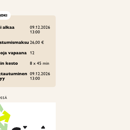
JOKI
i alkaa
09.12.2026
13:00
istumismaksu
26,00 €
oja vapaana
12
in kesto
8 x 45 min
ittautuminen
09.12.2026
tyy
13:00
ÖSSÄ