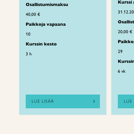
Kurssi 
Osallistumismaksu
31.12.2
40,00 €
Osalli
Paikkoja vapaana
20,00 €
10
Paikko
Kurssin kesto
29
3 h
Kurssi
6 vk
LUE LISÄÄ
LUE 