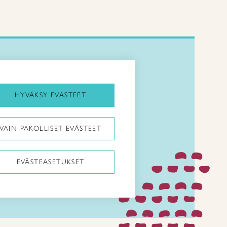
Kirjaudu Arviin
Kirjaudu Taitocampukseen
HYVÄKSY EVÄSTEET
Taitoliitto:
VAIN PAKOLLISET EVÄSTEET
Taito-lehti:
EVÄSTEASETUKSET