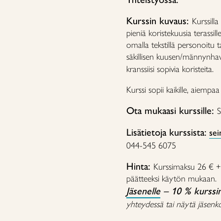
Kurssin kuvaus:
Kurssill
pieniä koristekuusia terassil
omalla tekstillä personoitu 
säkillisen kuusen/männynhavu
kranssiisi sopivia koristeita.
Kurssi sopii kaikille, aiempa
Ota mukaasi kurssille:
S
Lisätietoja kurssista:
sei
044-545 6075
Hinta:
Kurssimaksu 26 € + 
päätteeksi käytön mukaan.
Jäsenelle
– 10 % kurssi
yhteydessä tai näytä jäsenkor