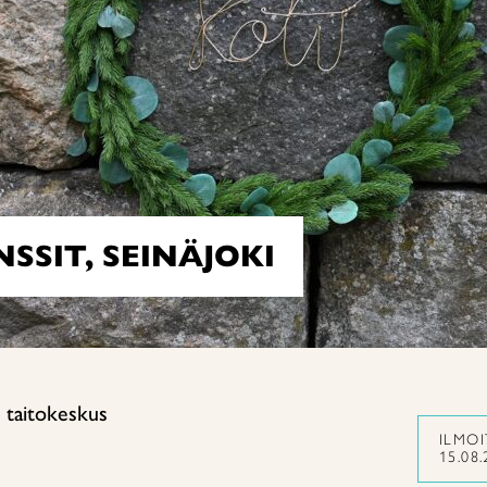
SIT, SEINÄJOKI
 taitokeskus
ILMO
15.08.