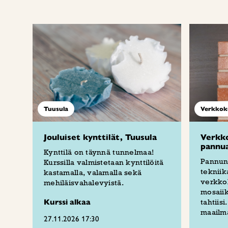
Tuusula
Verkkok
Jouluiset kynttilät, Tuusula
Verkko
pannua
Kynttilä on täynnä tunnelmaa!
Pannun
Kurssilla valmistetaan kynttilöitä
tekniik
kastamalla, valamalla sekä
verkkok
mehiläisvahalevyistä.
mosaii
Kurssi alkaa
tahtiis
maailm
27.11.2026 17:30