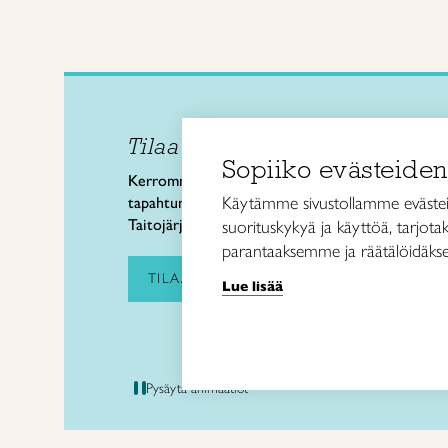
Tilaa uutiskirje
Taitol
Sopiiko evästeiden
Käsi- 
Kerromme käsityön valtakunnallisista
Kalev
Käytämme sivustollamme evästei
tapahtumista ja uutisista sekä
00180 
Taitojärjestön toiminnasta.
suorituskykyä ja käyttöä, tarjot
puh. 
parantaaksemme ja räätälöidäkse
taitoli
TILAA UUTISKIRJE
Lue lisää
Pysäytä animaatiot