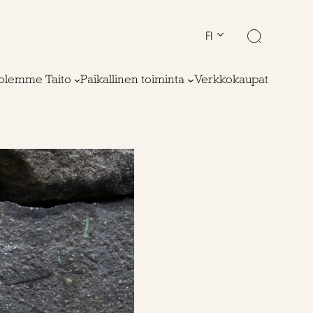
FI
olemme Taito
Paikallinen toiminta
Verkkokaupat