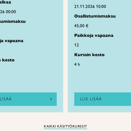
alkaa
21.11.2026 10:00
026 00:00
Osallistumismaksu
stumismaksu
45,00 €
Paikkoja vapaana
ja vapaana
12
Kurssin kesto
n kesto
4 h
LISÄÄ
LUE LISÄÄ
KAIKKI KÄSITYÖKURSSIT