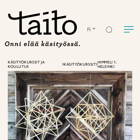
Siirry
sisältöön
FI
KÄSITYÖKURSSIT JA
HIMMELI 1,
KÄSITYÖKURSSIT
KOULUTUS
HELSINKI