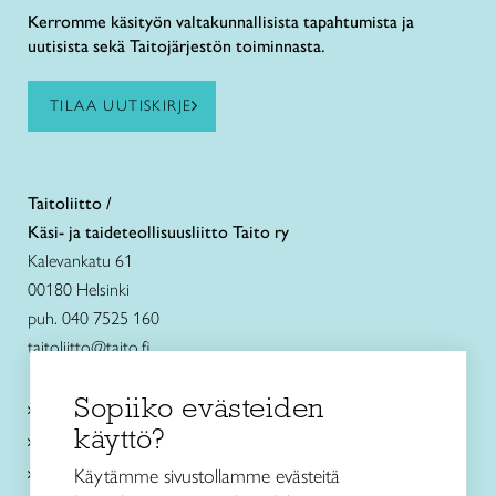
Kerromme käsityön valtakunnallisista tapahtumista ja
uutisista sekä Taitojärjestön toiminnasta.
TILAA UUTISKIRJE
Taitoliitto /
Käsi- ja taideteollisuusliitto Taito ry
Kalevankatu 61
00180 Helsinki
puh. 040 7525 160
taitoliitto@taito.fi
Sopiiko evästeiden
Käsityökurssit ja koulutus
käyttö?
Ajankohtaista
Käsityöohjeet
Käytämme sivustollamme evästeitä