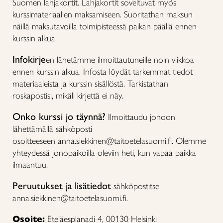
Suomen lahjakortit. Lahjakortit soveltuvat myös
kurssimateriaalien maksamiseen. Suoritathan maksun
näillä maksutavoilla toimipisteessä paikan päällä ennen
kurssin alkua.
Infokirje
en lähetämme ilmoittautuneille noin viikkoa
ennen kurssin alkua. Infosta löydät tarkemmat tiedot
materiaaleista ja kurssin sisällöstä. Tarkistathan
roskapostisi, mikäli kirjettä ei näy.
Onko kurssi jo täynnä?
Ilmoittaudu jonoon
lähettämällä sähköposti
osoitteeseen anna.siekkinen@taitoetelasuomi.fi. Olemme
yhteydessä jonopaikoilla oleviin heti, kun vapaa paikka
ilmaantuu.
Peruutukset ja lisätiedot
sähköpostitse
anna.siekkinen@taitoetelasuomi.fi.
Osoite:
Eteläesplanadi 4, 00130 Helsinki