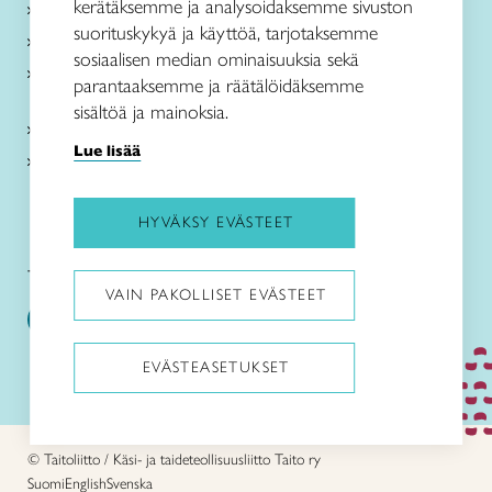
kerätäksemme ja analysoidaksemme sivuston
Me olemme Taito
suorituskykyä ja käyttöä, tarjotaksemme
Paikallinen toiminta
sosiaalisen median ominaisuuksia sekä
Verkkokaupat
parantaaksemme ja räätälöidäksemme
sisältöä ja mainoksia.
Kirjaudu Arviin
Lue lisää
Kirjaudu Taitocampukseen
HYVÄKSY EVÄSTEET
Taitoliitto:
Taito-lehti:
VAIN PAKOLLISET EVÄSTEET
EVÄSTEASETUKSET
Pysäytä animaatiot
© Taitoliitto / Käsi- ja taideteollisuusliitto Taito ry
Suomi
English
Svenska