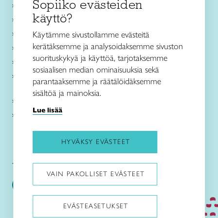
Sopiiko evästeiden
Käsityökurssit ja koulutus
käyttö?
Ajankohtaista
Käsityöohjeet
Käytämme sivustollamme evästeitä
kerätäksemme ja analysoidaksemme sivuston
Me olemme Taito
suorituskykyä ja käyttöä, tarjotaksemme
Paikallinen toiminta
sosiaalisen median ominaisuuksia sekä
Verkkokaupat
parantaaksemme ja räätälöidäksemme
sisältöä ja mainoksia.
Kirjaudu Arviin
Lue lisää
Kirjaudu Taitocampukseen
HYVÄKSY EVÄSTEET
Taitoliitto:
Taito-lehti:
VAIN PAKOLLISET EVÄSTEET
EVÄSTEASETUKSET
Pysäytä animaatiot