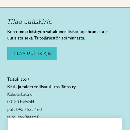
Tilaa uutiskirje
Kerromme käsityön valtakunnallisista tapahtumista ja
uutisista sekä Taitojärjestön toiminnasta.
TILAA UUTISKIRJE
Taitoliitto /
Käsi- ja taideteollisuusliitto Taito ry
Kalevankatu 61
00180 Helsinki
puh. 040 7525 160
taitoliitto@taito.fi