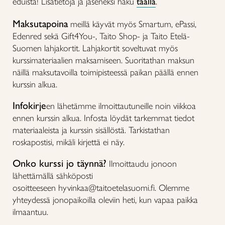
eduista! Lisätietoja ja jäseneksi haku
täällä
.
Maksutapoina
meillä käyvät myös Smartum, ePassi,
Edenred sekä Gift4You-, Taito Shop- ja Taito Etelä-
Suomen lahjakortit. Lahjakortit soveltuvat myös
kurssimateriaalien maksamiseen. Suoritathan maksun
näillä maksutavoilla toimipisteessä paikan päällä ennen
kurssin alkua.
Infokirje
en lähetämme ilmoittautuneille noin viikkoa
ennen kurssin alkua. Infosta löydät tarkemmat tiedot
materiaaleista ja kurssin sisällöstä. Tarkistathan
roskapostisi, mikäli kirjettä ei näy.
Onko kurssi jo täynnä?
Ilmoittaudu jonoon
lähettämällä sähköposti
osoitteeseen hyvinkaa@taitoetelasuomi.fi. Olemme
yhteydessä jonopaikoilla oleviin heti, kun vapaa paikka
ilmaantuu.