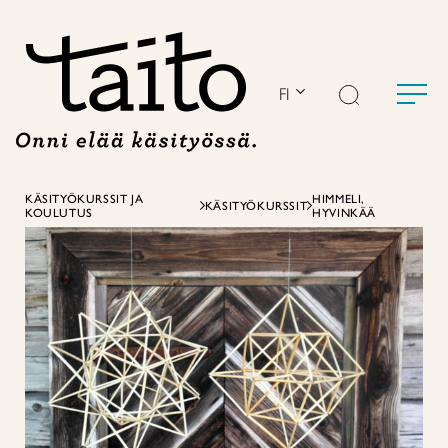
Siirry
sisältöön
FI
KÄSITYÖKURSSIT JA
HIMMELI,
KÄSITYÖKURSSIT
KOULUTUS
HYVINKÄÄ