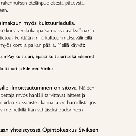
i rakennuksen etelänpuoleisesta päädystä,
een.
simaksun myös kulttuuriedulla.
alitse kurssiverkkokaupassa maksutavaksi ”maksu
ätietoa- kenttään millä kulttuurimaksuvälineillä
yös kortilla paikan päällä. Meillä käyvät:
tumPay kulttuuri, Epassi kulttuuri sekä Edenred
kulttuuri ja Edenred Virike
ille ilmoittautuminen on sitova
.
Näiden
ettaja myös hankkii tarvittavat laitteet ja
muiden kurssilaisten kannalta on harmillista, jos
iime hetkillä liian vähäiseksi pudonneen
taan yhteistyössä Opintokeskus Siviksen