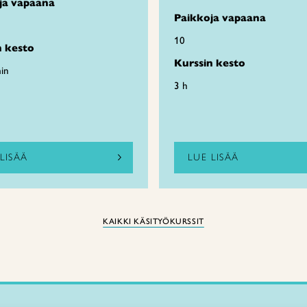
ja vapaana
Paikkoja vapaana
10
n kesto
Kurssin kesto
in
3 h
LISÄÄ
LUE LISÄÄ
KAIKKI KÄSITYÖKURSSIT