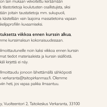
 on lain mukaan velvoitettu keräämään
ilastotietoja koulutusten osallistujista, siksi
ytään joitain taustatietoja mm. sukupuoli,
oja käsitellään vain laajoina massatietoina vapaan
kelijaprofiilin kuvaamiseksi.
ituksetta viikkoa ennen kurssin alkua
,
amme kurssimaksun kokonaisuudessaan.
ilmoittautuneille noin kaksi viikkoa ennen kurssin
at tiedot materiaaleista ja kurssin sisällöstä.
äli kirjettä ei näy.
Ilmoittaudu jonoon lähettämällä sähköposti
en verkaranta@taitopirkanmaa.fi. Olemme
viin heti, jos vapaa paikka ilmaantuu.
y, Vuolteentori 2, Taitokeskus Verkaranta, 33100