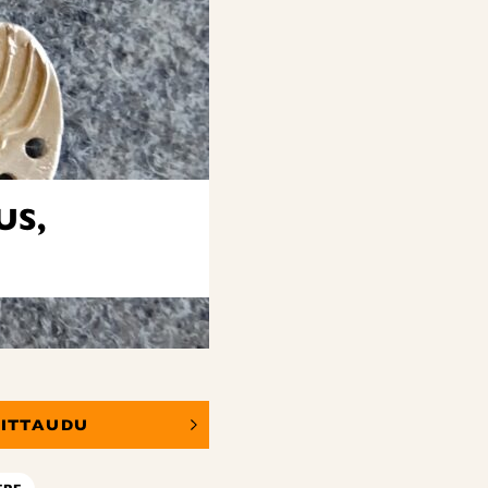
US,
OITTAUDU