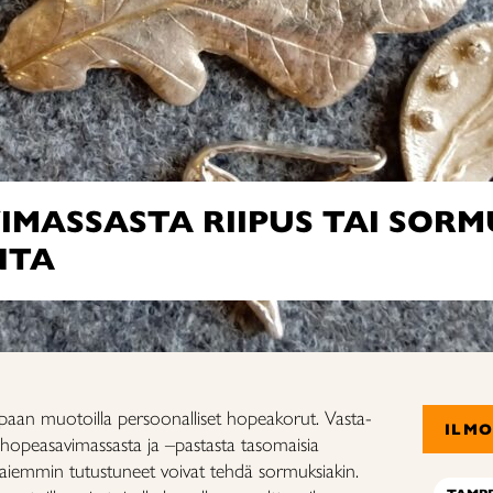
MASSASTA RIIPUS TAI SORM
NTA
apaan muotoilla persoonalliset hopeakorut. Vasta-
ILM
la hopeasavimassasta ja –pastasta tasomaisia
n aiemmin tutustuneet voivat tehdä sormuksiakin.