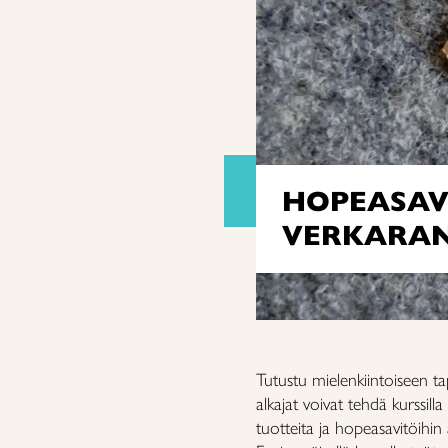
HOPEASAVI
VERKARA
Tutustu mielenkiintoiseen t
alkajat voivat tehdä kurssil
tuotteita ja hopeasavitöihi