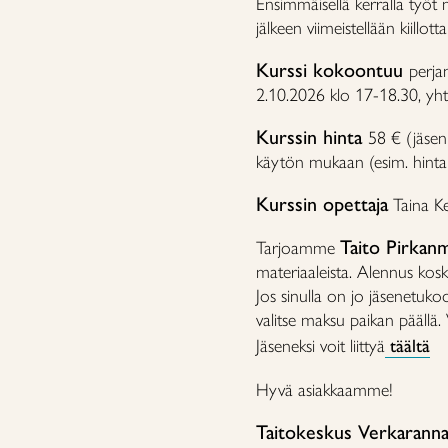
Ensimmäisellä kerralla työt 
jälkeen viimeistellään kiillott
Kurssi kokoontuu
perja
2.10.2026 klo 17-18.30, yht
Kurssin hinta
58 € (jäsen
käytön mukaan (esim. hinta
Kurssin opettaja
Taina K
Taito Pirkanm
Tarjoamme
materiaaleista. Alennus koske
Jos sinulla on jo jäsenetuko
valitse maksu paikan päällä.
Jäseneksi voit liittyä
täältä
Hyvä asiakkaamme!
Taitokeskus Verkarann