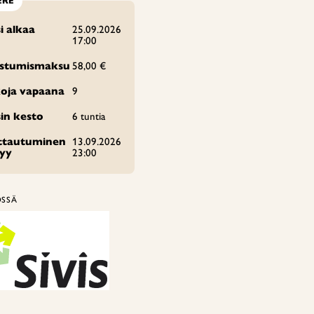
ERE
i alkaa
25.09.2026
17:00
istumismaksu
58,00 €
oja vapaana
9
in kesto
6 tuntia
ittautuminen
13.09.2026
tyy
23:00
ÖSSÄ