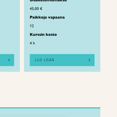
Osallistumismaksu
45,00 €
Paikkoja vapaana
12
Kurssin kesto
4 h
LUE LISÄÄ