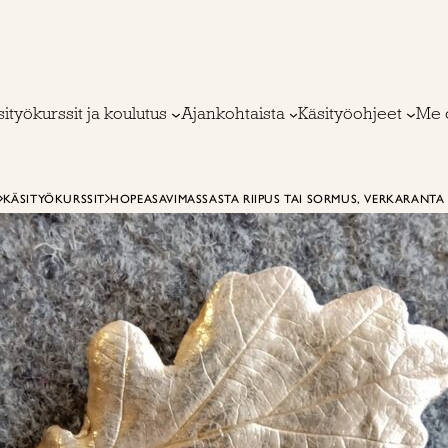
ityökurssit ja koulutus
Ajankohtaista
Käsityöohjeet
Me 
KÄSITYÖKURSSIT
HOPEASAVIMASSASTA RIIPUS TAI SORMUS, VERKARANTA