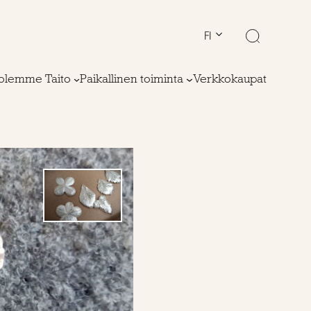
FI
olemme Taito
Paikallinen toiminta
Verkkokaupat