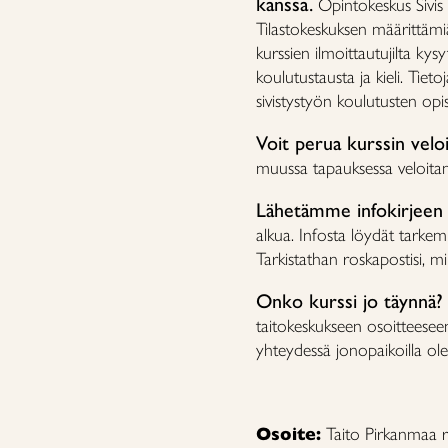
kanssa.
Opintokeskus Sivis
Tilastokeskuksen määrittämiä t
kurssien ilmoittautujilta kys
koulutustausta ja kieli. Tiet
sivistystyön koulutusten opis
Voit perua kurssin velo
muussa tapauksessa veloit
Lähetämme infokirjeen
alkua. Infosta löydät tarkemm
Tarkistathan roskapostisi, mik
Onko kurssi jo täynnä?
taitokeskukseen osoitteese
yhteydessä jonopaikoilla ole
Osoite:
Taito Pirkanmaa r