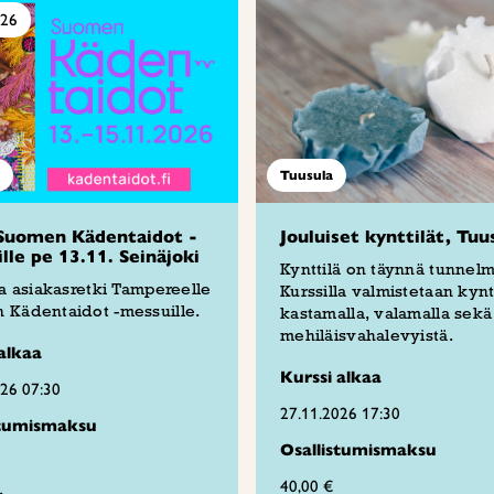
026
Tuusula
Suomen Kädentaidot -
Jouluiset kynttilät, Tuu
lle pe 13.11. Seinäjoki
Kynttilä on täynnä tunnelm
ja asiakasretki Tampereelle
Kurssilla valmistetaan kyntt
 Kädentaidot -messuille.
kastamalla, valamalla sekä
mehiläisvahalevyistä.
alkaa
Kurssi alkaa
026 07:30
27.11.2026 17:30
stumismaksu
Osallistumismaksu
40,00 €