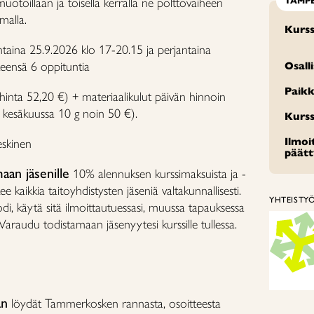
muotoillaan ja toisella kerralla ne polttovaiheen
TAMP
amalla.
Kurss
ntaina 25.9.2026 klo 17-20.15 ja perjantaina
eensä 6 oppituntia
Osall
Paikk
hinta 52,20 €) + materiaalikulut päivän hinnoin
 kesäkuussa 10 g noin 50 €).
Kurss
Ilmo
eskinen
päät
aan jäsenille
10% alennuksen kurssimaksuista ja -
e kaikkia taitoyhdistysten jäseniä valtakunnallisesti.
YHTEISTY
odi, käytä sitä ilmoittautuessasi, muussa tapauksessa
 Varaudu todistamaan jäsenyytesi kurssille tullessa.
an
löydät Tammerkosken rannasta, osoitteesta