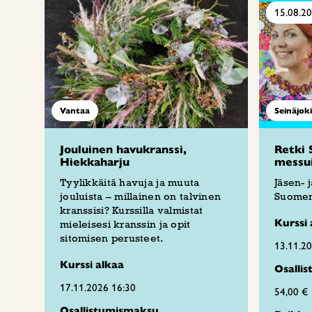
15.08.2
Vantaa
Seinäjoki
Jouluinen havukranssi,
Retki 
Hiekkaharju
messui
Tyylikkäitä havuja ja muuta
Jäsen- 
jouluista – millainen on talvinen
Suomen
kranssisi? Kurssilla valmistat
Kurssi 
mieleisesi kranssin ja opit
sitomisen perusteet.
13.11.2
Kurssi alkaa
Osalli
17.11.2026 16:30
54,00 €
Osallistumismaksu