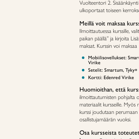
Vuolteentori 2. Sisäänkäynt
ulkoportaat toiseen kerroks
Meillä voit maksaa kurs
Ilmoittautuessa kurssille, v
paikan päällä” ja kirjoita Lis
maksat. Kurssin voi maksaa m
Mobiilisovellukset: Smar
Virike
Setelit: Smartum, Tyky+ 
Kortti: Edenred Virike
Huomioithan, että kurss
ilmoittautumisten pohjalta op
materiaalit kursseille. Myös 
kurssi joudutaan perumaan v
osallistujamäärän vuoksi.
Osa kursseista toteute