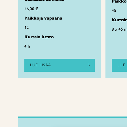
Paikko
46,00 €
45
Paikkoja vapaana
Kurssi
12
8 x 45 m
Kurssin kesto
4 h
LUE LISÄÄ
LUE 