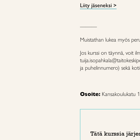
Liity jäseneksi >
———
Muistathan lukea myös peru
Jos kurssi on täynnä, voit il
tuija.isopahkala@taitokeskipo
ja puhelinnumero) sekä kotio
Osoite:
Kansakoulukatu 1
Tätä kurssia järje