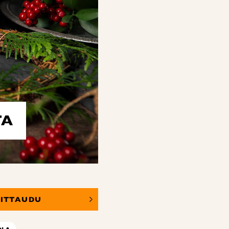
TA
OITTAUDU