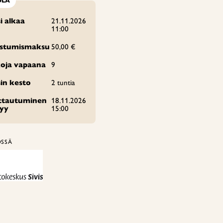
OLA
i alkaa
21.11.2026
11:00
istumismaksu
50,00 €
oja vapaana
9
in kesto
2 tuntia
ittautuminen
18.11.2026
tyy
15:00
ÖSSÄ