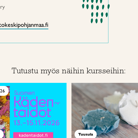
 ry
itokeskipohjanmaa.fi
Tutustu myös näihin kursseihin:
026
Tuusula