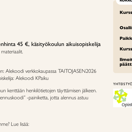
KOKK
Kurss
Osall
Paikk
nhinta 45 €, käsityökoulun aikuisopiskelija
Kurss
 materiaalit.
Ilmo
päät
sen: Alekoodi verkkokaupassa TAITOJASEN2026
iskelija: Alekoodi KPaiku
YHTEISTY
uun kenttään henkilötietojen täyttämisen jälkeen.
ennuskoodi” -painiketta, jotta alennus astuu
mme? Lue lisää: