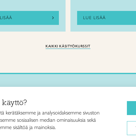
LISÄÄ
LUE LISÄÄ
KAIKKI KÄSITYÖKURSSIT
Käsityökurssit ja koulutus
iitto /
 käyttö?
ja taideteollisuusliitto Taito ry
Ajankohtaista
ankatu 61
Käsityöohjeet
tä kerätäksemme ja analysoidaksemme sivuston
Helsinki
aksemme sosiaalisen median ominaisuuksia sekä
Me olemme Taito
040 7525 160
mme sisältöä ja mainoksia.
Paikallinen toiminta
itto@taito.fi