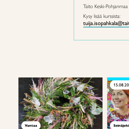
Taito Keski-Pohjanmaa
Kysy lisää kurssista:
tuija.isopahkala@ta
15.08.2
Vantaa
Seinäjoki