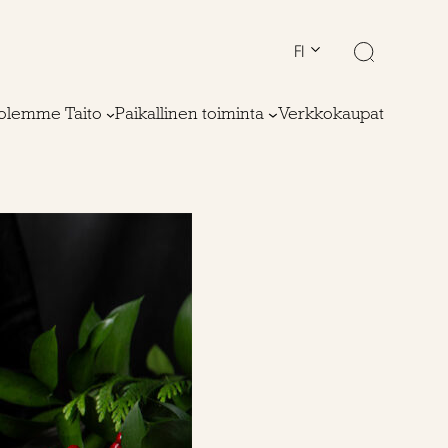
FI
olemme Taito
Paikallinen toiminta
Verkkokaupat