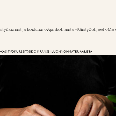
ityökurssit ja koulutus
Ajankohtaista
Käsityöohjeet
Me 
KÄSITYÖKURSSIT
SIDO KRANSSI LUONNONMATERIAALISTA