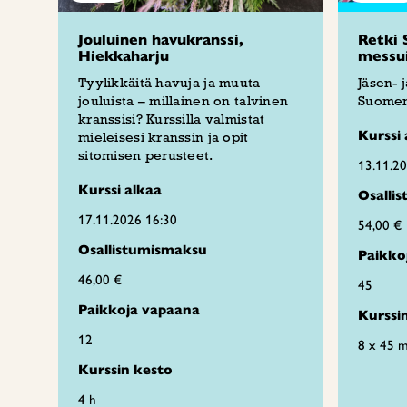
Jouluinen havukranssi,
Retki 
Hiekkaharju
messui
Tyylikkäitä havuja ja muuta
Jäsen- 
jouluista – millainen on talvinen
Suomen
kranssisi? Kurssilla valmistat
Kurssi 
mieleisesi kranssin ja opit
sitomisen perusteet.
13.11.2
Kurssi alkaa
Osalli
17.11.2026 16:30
54,00 €
Osallistumismaksu
Paikko
46,00 €
45
Paikkoja vapaana
Kurssi
12
8 x 45 m
Kurssin kesto
4 h