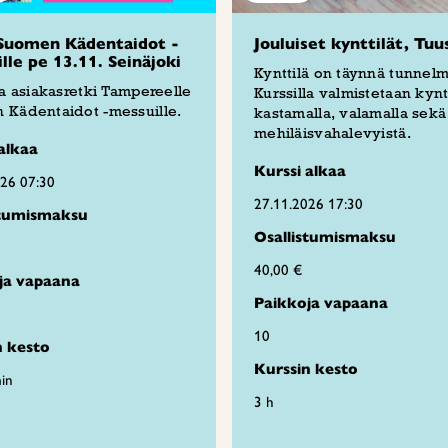
Suomen Kädentaidot -
Jouluiset kynttilät, Tuu
lle pe 13.11. Seinäjoki
Kynttilä on täynnä tunnelm
ja asiakasretki Tampereelle
Kurssilla valmistetaan kyntt
 Kädentaidot -messuille.
kastamalla, valamalla sekä
mehiläisvahalevyistä.
alkaa
Kurssi alkaa
026 07:30
27.11.2026 17:30
stumismaksu
Osallistumismaksu
40,00 €
ja vapaana
Paikkoja vapaana
10
n kesto
Kurssin kesto
in
3 h