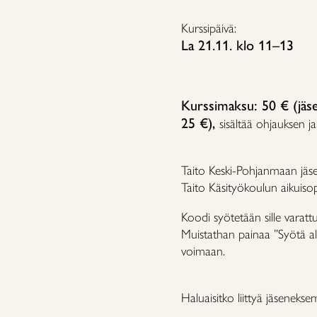
Kurssipäivä:
La 21.11. klo 11–13
Kurssimaksu: 50 € (jäse
25 €),
sisältää ohjauksen ja
Taito Keski-Pohjanmaan jä
Taito Käsityökoulun aikuisop
Koodi syötetään sille varatt
Muistathan painaa ”Syötä al
voimaan.
Haluaisitko liittyä jäsenekse