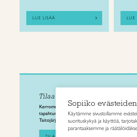
LUE LISÄÄ
LUE 
Tilaa uutiskirje
Taitol
Sopiiko evästeiden
Käsi- 
Kerromme käsityön valtakunnallisista
Kalev
Käytämme sivustollamme evästei
tapahtumista ja uutisista sekä
00180 
Taitojärjestön toiminnasta.
suorituskykyä ja käyttöä, tarjot
puh. 
parantaaksemme ja räätälöidäkse
taitoli
TILAA UUTISKIRJE