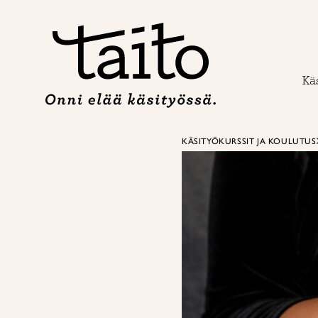
Siirry
sisältöön
Käs
KÄSITYÖKURSSIT JA KOULUTUS