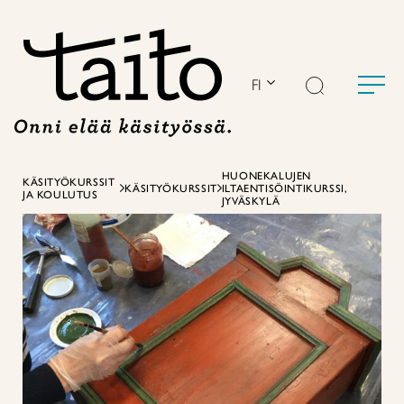
Siirry
sisältöön
FI
HUONEKALUJEN
KÄSITYÖKURSSIT
KÄSITYÖKURSSIT
ILTAENTISÖINTIKURSSI,
JA KOULUTUS
JYVÄSKYLÄ