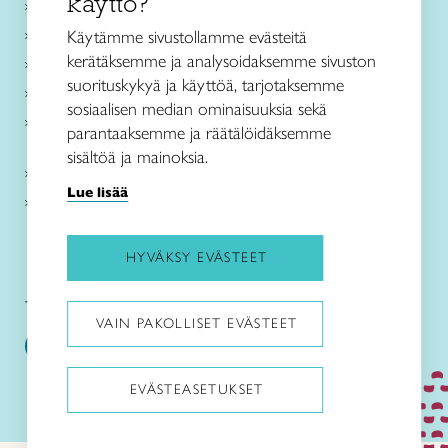
käyttö?
Ajankohtaista
Käsityöohjeet
Käytämme sivustollamme evästeitä
kerätäksemme ja analysoidaksemme sivuston
Me olemme Taito
suorituskykyä ja käyttöä, tarjotaksemme
Paikallinen toiminta
sosiaalisen median ominaisuuksia sekä
Verkkokaupat
parantaaksemme ja räätälöidäksemme
sisältöä ja mainoksia.
Kirjaudu Arviin
Lue lisää
Kirjaudu Taitocampukseen
HYVÄKSY EVÄSTEET
Taitoliitto:
Taito-lehti:
VAIN PAKOLLISET EVÄSTEET
EVÄSTEASETUKSET
Pysäytä animaatiot