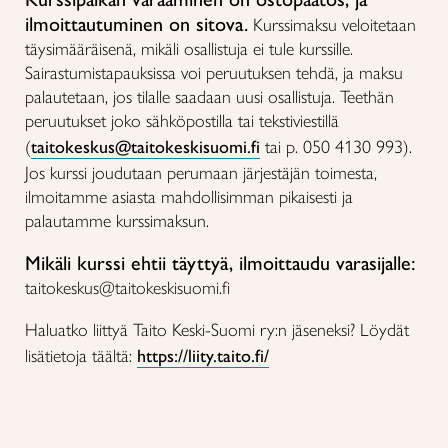
ilmoittautuminen on sitova.
Kurssimaksu veloitetaan
täysimääräisenä, mikäli osallistuja ei tule kurssille.
Sairastumistapauksissa voi peruutuksen tehdä, ja maksu
palautetaan, jos tilalle saadaan uusi osallistuja. Teethän
peruutukset joko sähköpostilla tai tekstiviestillä
(
taitokeskus@taitokeskisuomi.fi
tai p. 050 4130 993).
Jos kurssi joudutaan perumaan järjestäjän toimesta,
ilmoitamme asiasta mahdollisimman pikaisesti ja
palautamme kurssimaksun.
Mikäli kurssi ehtii täyttyä, ilmoittaudu varasijalle:
taitokeskus@taitokeskisuomi.fi
Haluatko liittyä Taito Keski-Suomi ry:n jäseneksi? Löydät
lisätietoja täältä:
https://liity.taito.fi/