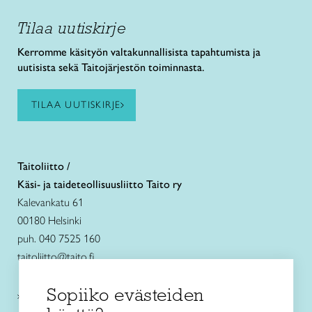
Tilaa uutiskirje
Kerromme käsityön valtakunnallisista tapahtumista ja
uutisista sekä Taitojärjestön toiminnasta.
TILAA UUTISKIRJE
Taitoliitto /
Käsi- ja taideteollisuusliitto Taito ry
Kalevankatu 61
00180 Helsinki
puh. 040 7525 160
taitoliitto@taito.fi
Sopiiko evästeiden
Käsityökurssit ja koulutus