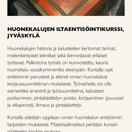
HUONEKALUJEN ILTAENTISÖINTIKURSSI,
JYVÄSKYLÄ
Huonekalujen historia ja kalusteiden kertomat tarinat,
mielenkiintoiset tekniikat sekä kiinnostavat erilaiset
työtavat. Palkintona työstä on kunnostettu, kaunis
huonekalu vuosikymmeniksi eteenpäin. Kurssilla opit
entisöinnin perusteet ja etenet oman huonekalusi
korjaussuunnitelman mukaisesti. Työvaiheita voi olla
esimerkiksi arviointi ja työsuunnitelma, kalusteen
purkaminen, pintakäsittelyn poisto, korjaaminen (puuosat
ja viilupinnat), liimaus ja pintakäsittely.
Kurssilla edetään oppilaan oman huonekalun entisöinnin
tarpeiden mukaisesti. Materiaalimaksut peritään kurssin
päätteeksi käytön mukaan.