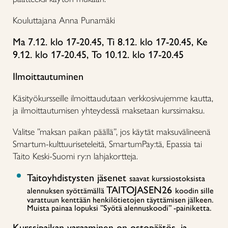
Kouluttajana Anna Punamäki
Ma 7.12. klo 17-20.45, Ti 8.12. klo 17-20.45, Ke
9.12. klo 17-20.45, To 10.12. klo 17-20.45
Ilmoittautuminen
Käsityökursseille ilmoittaudutaan verkkosivujemme kautta,
ja ilmoittautumisen yhteydessä maksetaan kurssimaksu.
Valitse ”maksan paikan päällä”, jos käytät maksuvälineenä
Smartum-kulttuuriseteleitä, SmartumPay:tä, Epassia tai
Taito Keski-Suomi ry:n lahjakortteja.
Taitoyhdistysten jäsenet
saavat kurssiostoksista
TAITOJASEN26
alennuksen syöttämällä
koodin sille
varattuun kenttään henkilötietojen täyttämisen jälkeen.
Muista painaa lopuksi ”Syötä alennuskoodi” -painiketta.
Kurssipaikan varaaminen on ostopäätös, ja